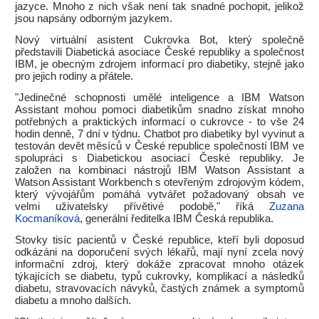
jazyce. Mnoho z nich však není tak snadné pochopit, jelikož
jsou napsány odborným jazykem.
Nový virtuální asistent Cukrovka Bot, který společně
představili Diabetická asociace České republiky a společnost
IBM, je obecným zdrojem informací pro diabetiky, stejně jako
pro jejich rodiny a přátele.
"Jedinečné schopnosti umělé inteligence a IBM Watson
Assistant mohou pomoci diabetikům snadno získat mnoho
potřebných a praktických informací o cukrovce - to vše 24
hodin denně, 7 dní v týdnu. Chatbot pro diabetiky byl vyvinut a
testován devět měsíců v České republice společností IBM ve
spolupráci s Diabetickou asociací České republiky. Je
založen na kombinaci nástrojů IBM Watson Assistant a
Watson Assistant Workbench s otevřeným zdrojovým kódem,
který vývojářům pomáhá vytvářet požadovaný obsah ve
velmi uživatelsky přívětivé podobě," říká
Zuzana
Kocmaníková
, generální ředitelka IBM Česká republika.
Stovky tisíc pacientů v České republice, kteří byli doposud
odkázáni na doporučení svých lékařů, mají nyní zcela nový
informační zdroj, který dokáže zpracovat mnoho otázek
týkajících se diabetu, typů cukrovky, komplikací a následků
diabetu, stravovacích návyků, častých známek a symptomů
diabetu a mnoho dalších.