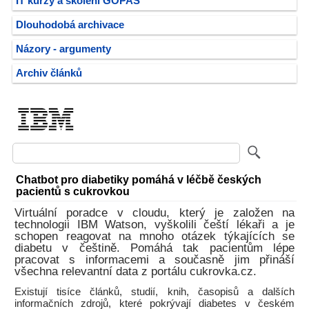
IT kurzy a školení GOPAS
Dlouhodobá archivace
Názory - argumenty
Archiv článků
Chatbot pro diabetiky pomáhá v léčbě českých
pacientů s cukrovkou
Virtuální poradce v cloudu, který je založen na
technologii IBM Watson, vyškolili čeští lékaři a je
schopen reagovat na mnoho otázek týkajících se
diabetu v češtině. Pomáhá tak pacientům lépe
pracovat s informacemi a současně jim přináší
všechna relevantní data z portálu cukrovka.cz.
Existují tisíce článků, studií, knih, časopisů a dalších
informačních zdrojů, které pokrývají diabetes v českém