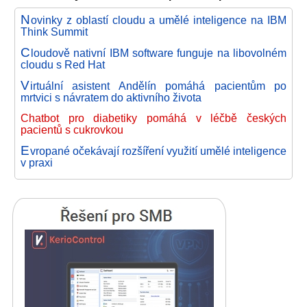
N
ovinky z oblastí cloudu a umělé inteligence na IBM
Think Summit
C
loudově nativní IBM software funguje na libovolném
cloudu s Red Hat
V
irtuální asistent Andělín pomáhá pacientům po
mrtvici s návratem do aktivního života
Chatbot pro diabetiky pomáhá v léčbě českých
pacientů s cukrovkou
E
vropané očekávají rozšíření využití umělé inteligence
v praxi