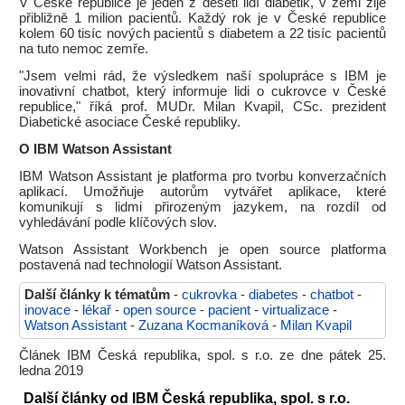
V České republice je jeden z deseti lidí diabetik, v zemi žije
přibližně 1 milion pacientů. Každý rok je v České republice
kolem 60 tisíc nových pacientů s diabetem a 22 tisíc pacientů
na tuto nemoc zemře.
"Jsem velmi rád, že výsledkem naší spolupráce s IBM je
inovativní chatbot, který informuje lidi o cukrovce v České
republice," říká prof. MUDr. Milan Kvapil, CSc. prezident
Diabetické asociace České republiky.
O IBM Watson Assistant
IBM Watson Assistant je platforma pro tvorbu konverzačních
aplikací. Umožňuje autorům vytvářet aplikace, které
komunikují s lidmi přirozeným jazykem, na rozdíl od
vyhledávání podle klíčových slov.
Watson Assistant Workbench je open source platforma
postavená nad technologií Watson Assistant.
Další články k tématům
-
cukrovka
-
diabetes
-
chatbot
-
inovace
-
lékař
-
open source
-
pacient
-
virtualizace
-
Watson Assistant
-
Zuzana Kocmaníková
-
Milan Kvapil
Článek IBM Česká republika, spol. s r.o. ze dne pátek 25.
ledna 2019
Další články od IBM Česká republika, spol. s r.o.