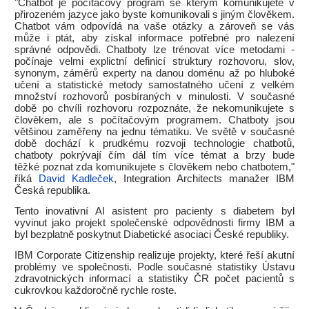
"Chatbot je počítačový program se kterým komunikujete v
přirozeném jazyce jako byste komunikovali s jiným člověkem.
Chatbot vám odpovídá na vaše otázky a zároveň se vás
může i ptát, aby získal informace potřebné pro nalezení
správné odpovědi. Chatboty lze trénovat více metodami -
počínaje velmi explictní definicí struktury rozhovoru, slov,
synonym, záměrů experty na danou doménu až po hluboké
učení a statistické metody samostatného učení z velkém
množství rozhovorů posbíraných v minulosti. V současné
době po chvíli rozhovoru rozpoznáte, že nekomunikujete s
člověkem, ale s počítačovým programem. Chatboty jsou
většinou zaměřeny na jednu tématiku. Ve světě v současné
době dochází k prudkému rozvoji technologie chatbotů,
chatboty pokrývají čím dál tím více témat a brzy bude
těžké poznat zda komunikujete s člověkem nebo chatbotem,"
říká
David Kadleček
, Integration Architects manažer IBM
Česká republika.
Tento inovativní AI asistent pro pacienty s diabetem byl
vyvinut jako projekt společenské odpovědnosti firmy IBM a
byl bezplatně poskytnut Diabetické asociaci České republiky.
IBM Corporate Citizenship realizuje projekty, které řeší akutní
problémy ve společnosti. Podle současné statistiky Ústavu
zdravotnických informací a statistiky ČR počet pacientů s
cukrovkou každoročně rychle roste.