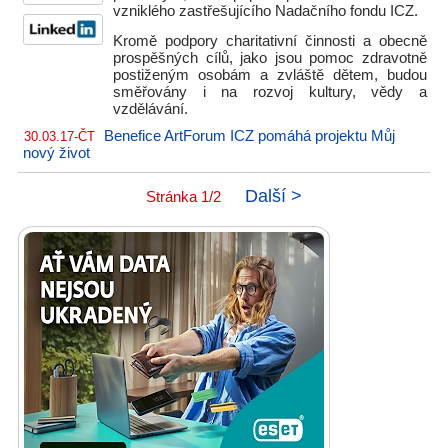
vzniklého zastřešujícího Nadačního fondu ICZ.
Kromě podpory charitativní činnosti a obecně
prospěšných cílů, jako jsou pomoc zdravotně
postiženým osobám a zvláště dětem, budou
směřovány i na rozvoj kultury, vědy a
vzdělávání.
Benefice ArtForum ICZ pomáhá projektu Můj
30.03.17-ČT
nový život
Další >
Stránka 1/2