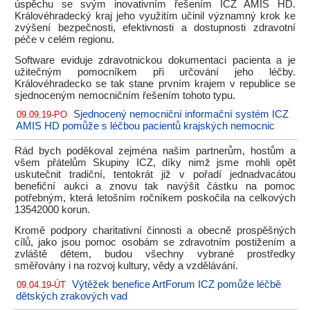
úspěchu se svým inovativním řešením ICZ AMIS HD.
Královéhradecký kraj jeho využitím učinil významný krok ke
zvýšení bezpečnosti, efektivnosti a dostupnosti zdravotní
péče v celém regionu.
Software eviduje zdravotnickou dokumentaci pacienta a je
užitečným pomocníkem při určování jeho léčby.
Královéhradecko se tak stane prvním krajem v republice se
sjednoceným nemocničním řešením tohoto typu.
Sjednocený nemocniční informační systém ICZ
09.09.19-PO
AMIS HD pomůže s léčbou pacientů krajských nemocnic
Rád bych poděkoval zejména našim partnerům, hostům a
všem přátelům Skupiny ICZ, díky nimž jsme mohli opět
uskutečnit tradiční, tentokrát již v pořadí jednadvacátou
benefiční aukci a znovu tak navýšit částku na pomoc
potřebným, která letošním ročníkem poskočila na celkových
13542000 korun.
Kromě podpory charitativní činnosti a obecně prospěšných
cílů, jako jsou pomoc osobám se zdravotním postižením a
zvláště dětem, budou všechny vybrané prostředky
směřovány i na rozvoj kultury, vědy a vzdělávání.
Výtěžek benefice ArtForum ICZ pomůže léčbě
09.04.19-ÚT
dětských zrakových vad