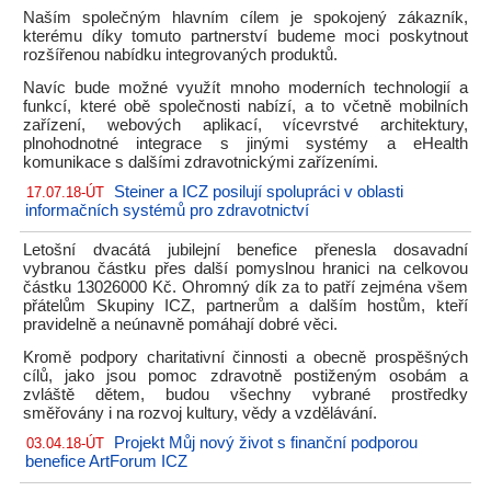
Naším společným hlavním cílem je spokojený zákazník,
kterému díky tomuto partnerství budeme moci poskytnout
rozšířenou nabídku integrovaných produktů.
Navíc bude možné využít mnoho moderních technologií a
funkcí, které obě společnosti nabízí, a to včetně mobilních
zařízení, webových aplikací, vícevrstvé architektury,
plnohodnotné integrace s jinými systémy a eHealth
komunikace s dalšími zdravotnickými zařízeními.
Steiner a ICZ posilují spolupráci v oblasti
17.07.18-ÚT
informačních systémů pro zdravotnictví
Letošní dvacátá jubilejní benefice přenesla dosavadní
vybranou částku přes další pomyslnou hranici na celkovou
částku 13026000 Kč. Ohromný dík za to patří zejména všem
přátelům Skupiny ICZ, partnerům a dalším hostům, kteří
pravidelně a neúnavně pomáhají dobré věci.
Kromě podpory charitativní činnosti a obecně prospěšných
cílů, jako jsou pomoc zdravotně postiženým osobám a
zvláště dětem, budou všechny vybrané prostředky
směřovány i na rozvoj kultury, vědy a vzdělávání.
Projekt Můj nový život s finanční podporou
03.04.18-ÚT
benefice ArtForum ICZ