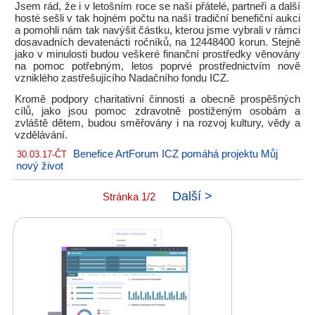
Jsem rád, že i v letošním roce se naši přátelé, partneři a další
hosté sešli v tak hojném počtu na naší tradiční benefiční aukci
a pomohli nám tak navýšit částku, kterou jsme vybrali v rámci
dosavadních devatenácti ročníků, na 12448400 korun. Stejně
jako v minulosti budou veškeré finanční prostředky věnovány
na pomoc potřebným, letos poprvé prostřednictvím nově
vzniklého zastřešujícího Nadačního fondu ICZ.
Kromě podpory charitativní činnosti a obecně prospěšných
cílů, jako jsou pomoc zdravotně postiženým osobám a
zvláště dětem, budou směřovány i na rozvoj kultury, vědy a
vzdělávání.
Benefice ArtForum ICZ pomáhá projektu Můj
30.03.17-ČT
nový život
Další >
Stránka 1/2