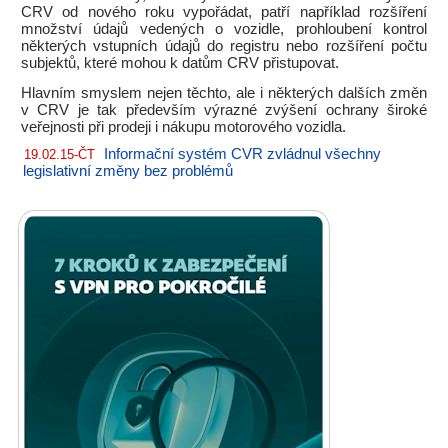
CRV od nového roku vypořádat, patří například rozšíření
množství údajů vedených o vozidle, prohloubení kontrol
některých vstupních údajů do registru nebo rozšíření počtu
subjektů, které mohou k datům CRV přistupovat.
Hlavním smyslem nejen těchto, ale i některých dalších změn
v CRV je tak především výrazné zvýšení ochrany široké
veřejnosti při prodeji i nákupu motorového vozidla.
Informační systém CVR zvládnul všechny
19.02.15-ČT
legislativní změny bez problémů