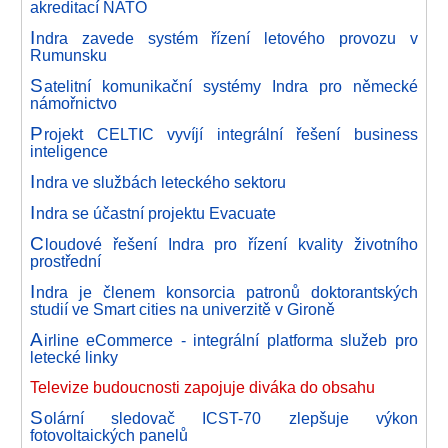
akreditací NATO
I
ndra zavede systém řízení letového provozu v
Rumunsku
S
atelitní komunikační systémy Indra pro německé
námořnictvo
P
rojekt CELTIC vyvíjí integrální řešení business
inteligence
I
ndra ve službách leteckého sektoru
I
ndra se účastní projektu Evacuate
C
loudové řešení Indra pro řízení kvality životního
prostřední
I
ndra je členem konsorcia patronů doktorantských
studií ve Smart cities na univerzitě v Gironě
A
irline eCommerce - integrální platforma služeb pro
letecké linky
Televize budoucnosti zapojuje diváka do obsahu
S
olární sledovač ICST-70 zlepšuje výkon
fotovoltaických panelů