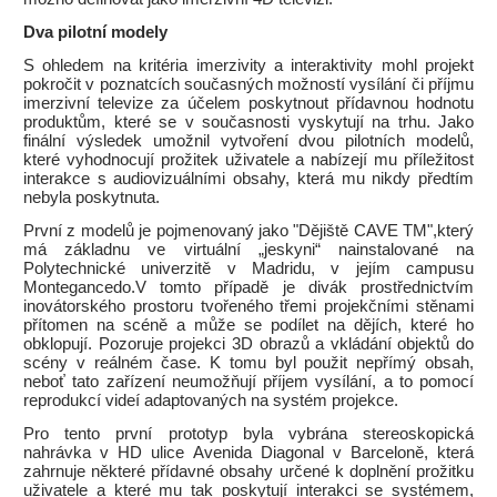
Dva pilotní modely
S ohledem na kritéria imerzivity a interaktivity mohl projekt
pokročit v poznatcích současných možností vysílání či příjmu
imerzivní televize za účelem poskytnout přídavnou hodnotu
produktům, které se v současnosti vyskytují na trhu. Jako
finální výsledek umožnil vytvoření dvou pilotních modelů,
které vyhodnocují prožitek uživatele a nabízejí mu příležitost
interakce s audiovizuálními obsahy, která mu nikdy předtím
nebyla poskytnuta.
První z modelů je pojmenovaný jako "Dějiště CAVE TM",který
má základnu ve virtuální „jeskyni“ nainstalované na
Polytechnické univerzitě v Madridu, v jejím campusu
Montegancedo.V tomto případě je divák prostřednictvím
inovátorského prostoru tvořeného třemi projekčními stěnami
přítomen na scéně a může se podílet na dějích, které ho
obklopují. Pozoruje projekci 3D obrazů a vkládání objektů do
scény v reálném čase. K tomu byl použit nepřímý obsah,
neboť tato zařízení neumožňují příjem vysílání, a to pomocí
reprodukcí videí adaptovaných na systém projekce.
Pro tento první prototyp byla vybrána stereoskopická
nahrávka v HD ulice Avenida Diagonal v Barceloně, která
zahrnuje některé přídavné obsahy určené k doplnění prožitku
uživatele a které mu tak poskytují interakci se systémem,