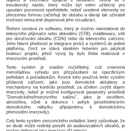
objektů a informace spojené s obsahem. Jedná se o
inovátorský nástin, který může být velmi užitečný pro
upoutání pozornosti spotřebitele, neboť uvedené elementy se
přirozenou formou začleňují do obsahu a dávají tak uživateli
možnost nenuceně disponovat jeho vizualizací.
Řešení sestává ze softwaru, který je možno nainstalovat do
televizního přijímače nebo dekodéru (STB), middlewaru, sítě
pro doručování obsahu (CDN) nebo do televizního zařízení.
Jeho hlavní předností je integrace prvků a systémů do jediné
platformy, čímž se stává ideálním řešením pro jakýkoli
budoucí projekt, jehož vývoj by bylo třeba realizovat v
imerzivním prostředí.
Tento systém je snadno rozšiřitelný, což znamená
mimořádnou výhodu pro přizpůsobení se specifickým
potřebám a požadavkům. Kromě toho používá tento systém
přídavná zařízení, jako jsou domotické aktuátory a
mechanismy na kontrolu prostředí, za účelem zvýšit dojem
imerzivity, neboť je možné konfigurovat parametry prostředí
"Domotického/Imerzivního salónu", jako je osvětlení,
atmosféra, vůně a dokonce i pohyb (prostřednictvím
domotického nábytku připojenému k domotickému
přemostění imerzivity).
Celý tento systém senzorického ovládání, který způsobuje, že
se divák může reálněji ponořit do audiovizuálních obsahů, je
možno definovat jako imerzivní 4D televizi.