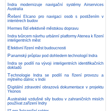
I
ndra modernizuje navigační systémy Airservices
Australia
Ř
ešení Elcano pro navigaci osob s postižením v
interiérech budov
H
ermes řídí efektivně městskou dopravu
I
ndra tvůrcem návrhu urbánní platformy Atenea k řízení
inteligentních měst
E
fektivní řízení měst budoucnosti
P
anamský průplav pod dohledem technologií Indra
I
ndra se podílí na vývoji inteligentních identifikačních
dokladů
T
echnologie Indra se podílí na řízení provozu a
mýtného dálnic v Indii
D
igitální zdravotní obrazová dokumentace v projektu
Ykonos
A
ustralské vzdušné síly budou v zahraničních misích
používat zařízení Indry
I
T pro železniční sektor