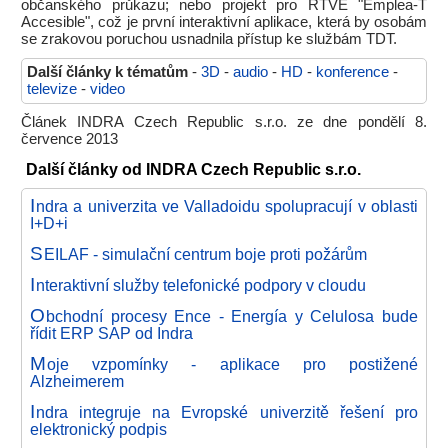
občanského průkazu; nebo projekt pro RTVE "Emplea-T
Accesible", což je první interaktivní aplikace, která by osobám
se zrakovou poruchou usnadnila přístup ke službám TDT.
Další články k tématům
-
3D
-
audio
-
HD
-
konference
-
televize
-
video
Článek INDRA Czech Republic s.r.o. ze dne pondělí 8.
července 2013
Další články od INDRA Czech Republic s.r.o.
I
ndra a univerzita ve Valladoidu spolupracují v oblasti
I+D+i
S
EILAF - simulační centrum boje proti požárům
I
nteraktivní služby telefonické podpory v cloudu
O
bchodní procesy Ence - Energía y Celulosa bude
řídit ERP SAP od Indra
M
oje vzpomínky - aplikace pro postižené
Alzheimerem
I
ndra integruje na Evropské univerzitě řešení pro
elektronický podpis