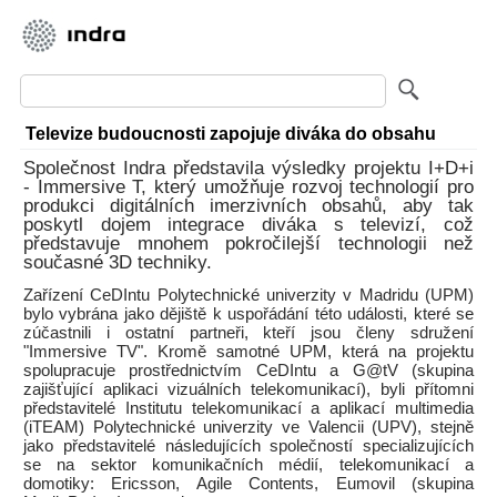
Televize budoucnosti zapojuje diváka do obsahu
Společnost Indra představila výsledky projektu I+D+i
- Immersive T, který umožňuje rozvoj technologií pro
produkci digitálních imerzivních obsahů, aby tak
poskytl dojem integrace diváka s televizí, což
představuje mnohem pokročilejší technologii než
současné 3D techniky.
Zařízení CeDIntu Polytechnické univerzity v Madridu (UPM)
bylo vybrána jako dějiště k uspořádání této události, které se
zúčastnili i ostatní partneři, kteří jsou členy sdružení
"Immersive TV". Kromě samotné UPM, která na projektu
spolupracuje prostřednictvím CeDIntu a G@tV (skupina
zajišťující aplikaci vizuálních telekomunikací), byli přítomni
představitelé Institutu telekomunikací a aplikací multimedia
(iTEAM) Polytechnické univerzity ve Valencii (UPV), stejně
jako představitelé následujících společností specializujících
se na sektor komunikačních médií, telekomunikací a
domotiky: Ericsson, Agile Contents, Eumovil (skupina