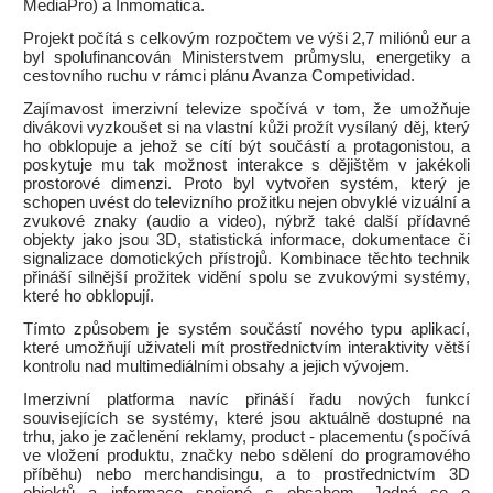
MediaPro) a Inmomatica.
Projekt počítá s celkovým rozpočtem ve výši 2,7 miliónů eur a
byl spolufinancován Ministerstvem průmyslu, energetiky a
cestovního ruchu v rámci plánu Avanza Competividad.
Zajímavost imerzivní televize spočívá v tom, že umožňuje
divákovi vyzkoušet si na vlastní kůži prožít vysílaný děj, který
ho obklopuje a jehož se cítí být součástí a protagonistou, a
poskytuje mu tak možnost interakce s dějištěm v jakékoli
prostorové dimenzi. Proto byl vytvořen systém, který je
schopen uvést do televizního prožitku nejen obvyklé vizuální a
zvukové znaky (audio a video), nýbrž také další přídavné
objekty jako jsou 3D, statistická informace, dokumentace či
signalizace domotických přístrojů. Kombinace těchto technik
přináší silnější prožitek vidění spolu se zvukovými systémy,
které ho obklopují.
Tímto způsobem je systém součástí nového typu aplikací,
které umožňují uživateli mít prostřednictvím interaktivity větší
kontrolu nad multimediálními obsahy a jejich vývojem.
Imerzivní platforma navíc přináší řadu nových funkcí
souvisejících se systémy, které jsou aktuálně dostupné na
trhu, jako je začlenění reklamy, product - placementu (spočívá
ve vložení produktu, značky nebo sdělení do programového
příběhu) nebo merchandisingu, a to prostřednictvím 3D