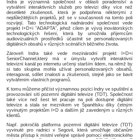
Indra je významná společnost v oblasti poradenství a
vytváření interaktivních služeb pro televizi díky více než
desetileté zkušenosti, která je podpořena některými z
nejdůležitějších projektů, jež se v současnosti na tomto poli
rozvíjejí. Tato technologická nadnárodní společnost vede
projekt I+D+i "ADAPTA", jehož cílem je vývoj inovátorských
technologických řešení, která by umožnila příjemcům
audiovizuálních prostředků účastnit se personalizovaných
digitálních obsahů v různých scénářích běžného života.
Zároveň Indra také vede mezinárodní projekt I+D+i
SeniorChannel,který má v úmyslu vytvořit interaktivní
televizní kanál po internetu určený starším lidem, na němž by
si tato skupina mohla užívat personalizovaných obsahů,
interagovat, sdílet znalosti a zkušenosti, stejně jako se bavit
vytvářením vlastních programů.
K tomu můžeme přičíst významnou pozici Indry ve spuštění a
provozování sítí pozemní digitální televize (TDT). Společnost
také více než šest let pracuje na poli dostupné digitální
televize a stala se mezníkem ve Španělsku díky četným
vyvinutým projektům I+D a dalším již zavedeným u různých
klientů.
Např. pokročilá platforma pozemní digitální televize (TDT)
vyvinuté pro radnici v Segovii, která umožňuje občanům
města přístup k místní veřejné správě pomocí elektronického