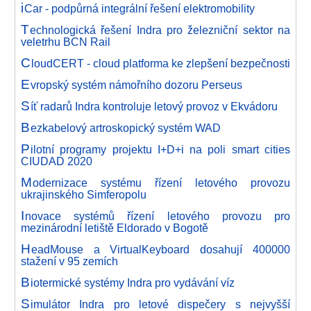
i
Car - podpůrná integrální řešení elektromobility
T
echnologická řešení Indra pro železniční sektor na
veletrhu BCN Rail
C
loudCERT - cloud platforma ke zlepšení bezpečnosti
E
vropský systém námořního dozoru Perseus
S
íť radarů Indra kontroluje letový provoz v Ekvádoru
B
ezkabelový artroskopický systém WAD
P
ilotní programy projektu I+D+i na poli smart cities
CIUDAD 2020
M
odernizace systému řízení letového provozu
ukrajinského Simferopolu
I
novace systémů řízení letového provozu pro
mezinárodní letiště Eldorado v Bogotě
H
eadMouse a VirtualKeyboard dosahují 400000
stažení v 95 zemích
B
iotermické systémy Indra pro vydávání víz
S
imulátor Indra pro letové dispečery s nejvyšší