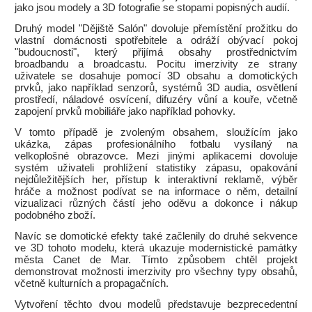
jako jsou modely a 3D fotografie se stopami popisných audií.
Druhý model "Dějiště Salón" dovoluje přemístění prožitku do
vlastní domácnosti spotřebitele a odráží obývací pokoj
"budoucnosti", který přijímá obsahy prostřednictvím
broadbandu a broadcastu. Pocitu imerzivity ze strany
uživatele se dosahuje pomocí 3D obsahu a domotických
prvků, jako například senzorů, systémů 3D audia, osvětlení
prostředí, náladové osvícení, difuzéry vůní a kouře, včetně
zapojení prvků mobiliáře jako například pohovky.
V tomto případě je zvoleným obsahem, sloužícím jako
ukázka, zápas profesionálního fotbalu vysílaný na
velkoplošné obrazovce. Mezi jinými aplikacemi dovoluje
systém uživateli prohlížení statistiky zápasu, opakování
nejdůležitějších her, přístup k interaktivní reklamě, výběr
hráče a možnost podívat se na informace o něm, detailní
vizualizaci různých částí jeho oděvu a dokonce i nákup
podobného zboží.
Navíc se domotické efekty také začlenily do druhé sekvence
ve 3D tohoto modelu, která ukazuje modernistické památky
města Canet de Mar. Tímto způsobem chtěl projekt
demonstrovat možnosti imerzivity pro všechny typy obsahů,
včetně kulturních a propagačních.
Vytvoření těchto dvou modelů představuje bezprecedentní