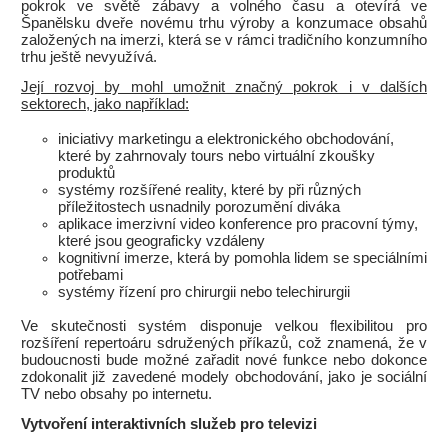
pokrok ve světě zábavy a volného času a otevírá ve
Španělsku dveře novému trhu výroby a konzumace obsahů
založených na imerzi, která se v rámci tradičního konzumního
trhu ještě nevyužívá.
Její rozvoj by mohl umožnit značný pokrok i v dalších
sektorech, jako například:
iniciativy marketingu a elektronického obchodování,
které by zahrnovaly tours nebo virtuální zkoušky
produktů
systémy rozšířené reality, které by při různých
příležitostech usnadnily porozumění diváka
aplikace imerzivní video konference pro pracovní týmy,
které jsou geograficky vzdáleny
kognitivní imerze, která by pomohla lidem se speciálními
potřebami
systémy řízení pro chirurgii nebo telechirurgii
Ve skutečnosti systém disponuje velkou flexibilitou pro
rozšíření repertoáru sdružených příkazů, což znamená, že v
budoucnosti bude možné zařadit nové funkce nebo dokonce
zdokonalit již zavedené modely obchodování, jako je sociální
TV nebo obsahy po internetu.
Vytvoření interaktivních služeb pro televizi