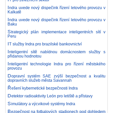
I
ndra uvede nový dispečink řízení letového provozu v
Kalkatě
I
ndra uvede nový dispečink řízení letového provozu v
Baku
S
trategický plán implementace inteligentních sítí v
Peru
I
T služby Indra pro brazilské bankovnictví
I
nteligentní sítě nabídnou domácnostem služby s
přidanou hodnotou
I
nteligentní technologie Indra pro řízení městského
provozu
D
opravní systém SAE zvýší bezpečnost a kvalitu
dopravních služeb města Savannah
Ř
ešení kybernetické bezpečnosti Indra
D
etektor radioaktivity León pro letiště a přístavy
S
imulátory a výcvikové systémy Indra
B
ezpečnost na fotbalových stadionech pod dohledem