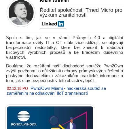
Brian Gorenc
Ředitel společnosti Trned Micro pro
výzkum zranitelností
Spolu s tím, jak se v rámci Průmyslu 4.0 a digitální
transformace světy IT a OT stále více sbližují, se objevují
bezpečnostní nedostatky, které lze zneužít k sabotáži
klíčových výrobních procesů a ke krádežím duševního
vlastnictví.
Doufáme, že rozšíření naší dlouhodobé soutěže Pwn2Own
zvýší povědomí o důležitosti ochrany průmyslových řešení a
poskytne dodavatelům i zákazníkům praktické informace o
tom, jak stav bezpečnosti v této oblasti vylepšit.
Pwn2Own Miami - hackerská soutěž se
02.12.19-PO
zaměřením na odhalování IIoT zranitelností