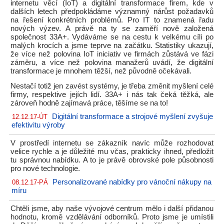
internetu věcí (IoT) a digitální transformace firem, kde v
dalších letech předpokládáme významný nárůst požadavků
na řešení konkrétních problémů. Pro IT to znamená řadu
nových výzev. A právě na ty se zaměří nově založená
společnost 33A+. Vydáváme se na cestu k velkému cíli po
malých krocích a jsme teprve na začátku. Statistiky ukazují,
že více než polovina IoT iniciativ ve firmách zůstává ve fázi
záměru, a více než polovina manažerů uvádí, že digitální
transformace je mnohem těžší, než původně očekávali.
Nestačí totiž jen zavést systémy, je třeba změnit myšlení celé
firmy, respektive jejích lidí. 33A+ i nás tak čeká těžká, ale
zároveň hodně zajímavá práce, těšíme se na to!
Digitální transformace a strojové myšlení zvyšuje
12.12.17-ÚT
efektivitu výroby
V prostředí internetu se zákazník navíc může rozhodovat
velice rychle a je důležité mu včas, prakticky ihned, předložit
tu správnou nabídku. A to je právě obrovské pole působnosti
pro nové technologie.
Personalizované nabídky pro vánoční nákupy na
08.12.17-PÁ
míru
Chtěli jsme, aby naše vývojové centrum mělo i další přidanou
hodnotu, kromě vzdělávání odborníků. Proto jsme je umístili