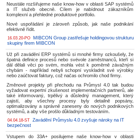
Neustále rozšiřujeme naše know-how v oblasti SAP systémů
a IT služeb obecně. Cílem je nabídnout zákazníkům
komplexní a přehledné produktové portfolio.
Nové uspořádání je zároveň způsob, jak naše podnikání
efektivně řídit.
MIBCON Group zastřešuje holdingovou strukturu
16.03.20-PO
skupiny firem MIBCON
Už při zavádění ERP systémů si mnohé firmy ozkoušely, že
špatná definice procesů nebo svévole zaměstnanců, kteří si
dál dělali věci po svém, mohla vést k poměrně závažným
chybám - například nebyli schopní vyskladnit své výrobky
nebo zaúčtovat faktury, což načas ochromilo chod firmy.
Změnové projekty při přechodu na Průmysl 4.0 tak budou
vyžadovat expertní zkušenost implementačních partnerů, ale
také informovaný, trpělivý a důsledný management, který
zajistí, aby všechny procesy byly detailně popsány,
optimalizovány a správně zaneseny do nových podnikových
systémů, a aby vše prošlo důkladným testováním.
Zavádění Průmyslu 4.0 zvyšuje nároky na IT
04.04.18-ST
bezpečnost
Vstupem do 33A+ posilujeme naše know-how v oblasti