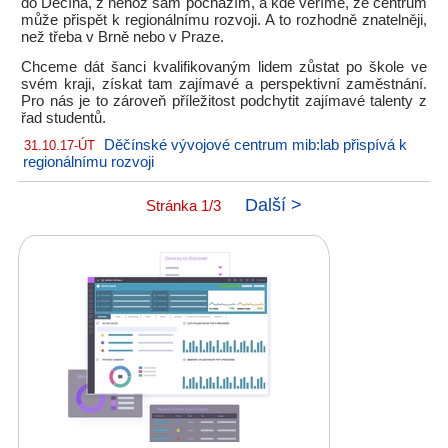
do Děčína, z něhož sám pocházím, a kde věříme, že centrum
může přispět k regionálnímu rozvoji. A to rozhodně znatelněji,
než třeba v Brně nebo v Praze.
Chceme dát šanci kvalifikovaným lidem zůstat po škole ve
svém kraji, získat tam zajímavé a perspektivní zaměstnání.
Pro nás je to zároveň příležitost podchytit zajímavé talenty z
řad studentů.
Děčínské vývojové centrum mib:lab přispívá k
31.10.17-ÚT
regionálnímu rozvoji
Další >
Stránka 1/3