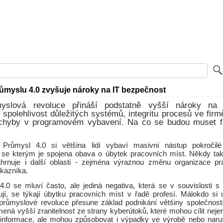
ůmyslu 4.0 zvyšuje nároky na IT bezpečnost
myslová revoluce přináší podstatně vyšší nároky na z
 spolehlivost důležitých systémů, integritu procesů ve fir
a chyby v programovém vybavení. Na co se budou muset f
růmysl 4.0 si většina lidí vybaví masivní nástup pokročilé
 se kterým je spojena obava o úbytek pracovních míst. Někdy tak
zahrnuje i další oblasti - zejména výraznou změnu organizace pr
ákazníka.
.0 se mluví často, ale jediná negativa, která se v souvislosti 
í, se týkají úbytku pracovních míst v řadě profesí. Málokdo si
 průmyslové revoluce přesune základ podnikání většiny společností 
mená vyšší zranitelnost ze strany kyberútoků, které mohou cílit nej
vé informace, ale mohou způsobovat i výpadky ve výrobě nebo naru