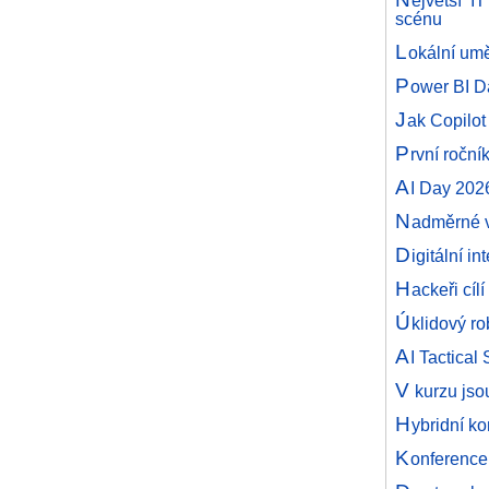
scénu
L
okální umě
P
ower BI D
J
ak Copilot
P
rvní roční
A
I Day 202
N
adměrné v
D
igitální i
H
ackeři cíl
Ú
klidový r
A
I Tactical
V
kurzu jso
H
ybridní k
K
onferenc