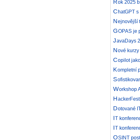
R
ok 2025 b
C
hatGPT s 
N
ejnovější 
G
OPAS je 
J
avaDays 
N
ové kurzy
C
opilot jak
K
ompletní 
S
ofistikova
W
orkshop 
H
ackerFest
D
otované I
I
T konferen
I
T konferen
O
SINT post