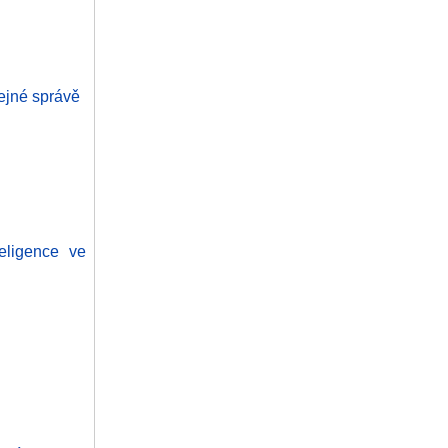
řejné správě
eligence ve