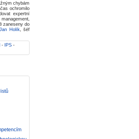
ávažným chybám
ačas ochromilo
ovat expertní
ný management,
ně zaneseny do
Jan Holík
, šéf
l
-
IPS
-
istů
ompetencím
hnologickou