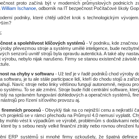
zpečnost proto začíná být v moderních průmyslových podnicích z
á
William Ischanoe
, odborník na IT bezpečnost Počítačové školy Gop
derní podniky, které chtějí udržet krok s technologickým vývoje
vším?
:
čnost a spolehlivost klíčových systémů
- V podniku, kde značnou 
výroby převezmou stroje a systémy umělé inteligence, bude nezbytné
ivých senzorů uvnitř strojů byla opravdu autentická. A také aby nastav
it výrobu, nebylo nijak narušeno. Firmy se stanou existenčně závislé
ktuře.
nost na chyby v softwaru
- Už teď je v řadě podniků chod výroby d
a softwaru, je tu ale stále participace lidí, kteří do chodu stojů a zaříze
ahují. Navíc stroje nebo linky většinou fungují autonomně, nejsou pr
ho systému. To se ale změní. Stroje bude řídit centrální software, kte
islý na správném fungování dohledových a operačních systémů, fire
 nástrojů pro řízení síťového provozu aj.
u firemních procesů
- Obvyklý tlak na co nejnižší cenu a nejkratší č
h projektů se v rámci přechodu na Průmysl 4.0 nemusí vyplatit. C
by mohlo vést k výpadkům ve výrobě, problémům s dodávkami nebo 
které by s sebou nesly velké finanční ztráty nebo rovnou ohrožení fu
dění ERP systémů si mnohé firmy ozkoušely, že špatná definice