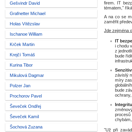
firem. IT be
Gešvindr David
tématem," řík
Grafnetter Michael
A na co se mo
zaměřit přede
Holas Vítězslav
Jde zejména o
Ischanoe William
IT bezpe
Krček Martin
i chodu 
z jednotl
Krejčí Tomáš
bude říd
infrastru
Kurina Tibor
Senzitiv
závislý n
Mikulová Dagmar
míry zas
globální
Polzer Jan
bude záv
ochrany,
Prochorov Pavel
Integrit
Ševeček Ondřej
změnovýc
procesů 
Ševeček Kamil
chybám, 
Šochová Zuzana
"Už při zavá