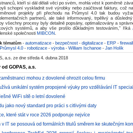
tnanců, kteří si dál dělali věci po svém, mohla vést k poměrně z
ebyli schopní vyskladnit své výrobky nebo zaúčtovat faktury, což n
Změnové projekty při přechodu na Průmysl 4.0 tak budou vyžad
lementačních partnerů, ale také informovaný, trpělivý a důsled
, aby všechny procesy byly detailně popsány, optimalizovány a správ
kových systémů, a aby vše prošlo důkladným testováním," říká
adenské společnosti
MIBCON
.
 k tématům
-
automatizace
-
bezpečnost
-
digitalizace
-
ERP
-
firewal
Průmysl 4.0
-
robotizace
-
výroba
-
William Ischanoe
-
Jan Holík
 a.s. ze dne středa 4. dubna 2018
y od GOPAS, a.s.
zaměstnanci mohou z dovolené ohrozit celou firmu
ívá unikátní systém propojené výuky pro vzdělávání IT special
lešné WiFi sítě o letní dovolené
du jako nový standard pro práci s citlivými daty
ce, které stát v roce 2026 podporuje nejvíce
rh v IT se posouvá od formálních titulů směrem ke skutečným k
T konference TechEd 2026 propojí českou i mezinárodní tec