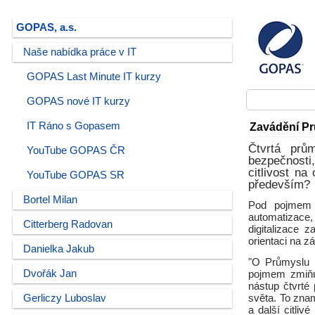
GOPAS, a.s.
Naše nabídka práce v IT
GOPAS Last Minute IT kurzy
GOPAS nové IT kurzy
IT Ráno s Gopasem
Zavádění Pr
Čtvrtá prů
YouTube GOPAS ČR
bezpečnosti,
citlivost n
YouTube GOPAS SR
především?
Bortel Milan
Pod pojmem P
automatizace,
Citterberg Radovan
digitalizace 
orientaci na z
Danielka Jakub
"O Průmyslu 4
Dvořák Jan
pojmem zmiňuj
nástup čtvrté
Gerliczy Luboslav
světa. To zna
a další citli