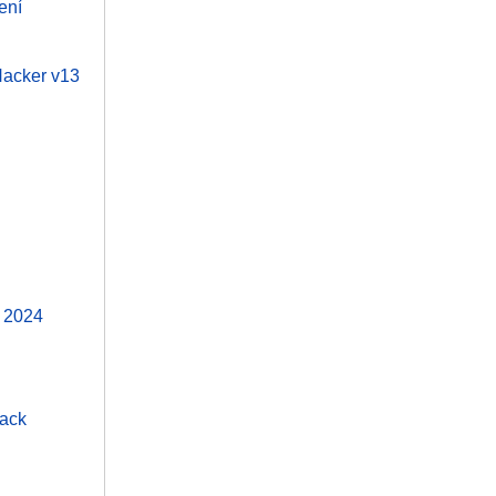
ení
 Hacker v13
t 2024
tack