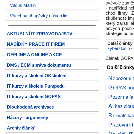
svévole zaměs
Vitouš Martin
- například n
chod firmy. 
Všechny příspěvky našich lidí
zkušenost imp
který zajistí
nových podni
strategie por
AKTUÁLNÍ IT ZPRAVODAJSTVÍ
Další články
NABÍDKY PRÁCE IT FIREM
kyberzločin
-
OFFLINE A ONLINE AKCE
Článek GOPAS,
DMS / ECM správa dokumentů
Další článk
IT kurzy a školení OKškolení
N
epozorní 
IT kurzy a školení Pumpedu
G
OPAS použ
P
ozor na fa
IT kurzy a školení GOPAS
A
I bez clou
Dlouhodobá archivace
R
ekvalifika
Názory - argumenty
P
racovní t
Archiv článků
N
ejvětší I