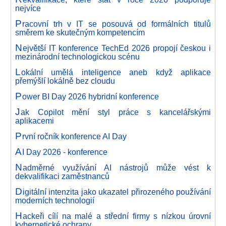
nejvíce
P
racovní trh v IT se posouvá od formálních titulů
směrem ke skutečným kompetencím
N
ejvětší IT konference TechEd 2026 propojí českou i
mezinárodní technologickou scénu
L
okální umělá inteligence aneb když aplikace
přemýšlí lokálně bez cloudu
P
ower BI Day 2026 hybridní konference
J
ak Copilot mění styl práce s kancelářskými
aplikacemi
P
rvní ročník konference AI Day
A
I Day 2026 - konference
N
adměrné využívání AI nástrojů může vést k
dekvalifikaci zaměstnanců
D
igitální intenzita jako ukazatel přirozeného používání
moderních technologií
H
ackeři cílí na malé a střední firmy s nízkou úrovní
kybernetické ochrany