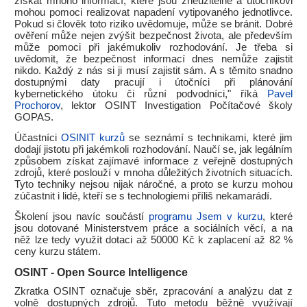
získat mnoho informací, které jsou zneužitelné a útočníkovi
mohou pomoci realizovat napadení vytipovaného jednotlivce.
Pokud si člověk toto riziko uvědomuje, může se bránit. Dobré
ověření může nejen zvýšit bezpečnost života, ale především
může pomoci při jakémukoliv rozhodování. Je třeba si
uvědomit, že bezpečnost informací dnes nemůže zajistit
nikdo. Každý z nás si ji musí zajistit sám. A s těmito snadno
dostupnými daty pracují i útočníci při plánování
kybernetického útoku či různí podvodníci," říká
Pavel
Prochorov
, lektor OSINT Investigation Počítačové školy
GOPAS.
Účastníci
OSINIT kurzů
se seznámí s technikami, které jim
dodají jistotu při jakémkoli rozhodování. Naučí se, jak legálním
způsobem získat zajímavé informace z veřejně dostupných
zdrojů, které poslouží v mnoha důležitých životních situacích.
Tyto techniky nejsou nijak náročné, a proto se kurzu mohou
zúčastnit i lidé, kteří se s technologiemi příliš nekamarádí.
Školení jsou navíc součástí
programu Jsem v kurzu
, které
jsou dotované Ministerstvem práce a sociálních věcí, a na
něž lze tedy využít dotaci až 50000 Kč k zaplacení až 82 %
ceny kurzu státem.
OSINT - Open Source Intelligence
Zkratka OSINT označuje sběr, zpracování a analýzu dat z
volně dostupných zdrojů. Tuto metodu běžně využívají