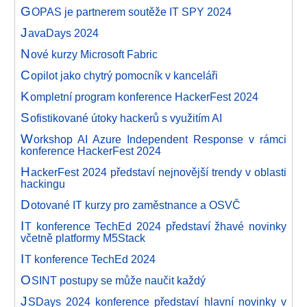
G
OPAS je partnerem soutěže IT SPY 2024
J
avaDays 2024
N
ové kurzy Microsoft Fabric
C
opilot jako chytrý pomocník v kanceláři
K
ompletní program konference HackerFest 2024
S
ofistikované útoky hackerů s využitím AI
W
orkshop AI Azure Independent Response v rámci
konference HackerFest 2024
H
ackerFest 2024 představí nejnovější trendy v oblasti
hackingu
D
otované IT kurzy pro zaměstnance a OSVČ
I
T konference TechEd 2024 představí žhavé novinky
včetně platformy M5Stack
I
T konference TechEd 2024
O
SINT postupy se může naučit každý
J
SDays 2024 konference představí hlavní novinky v