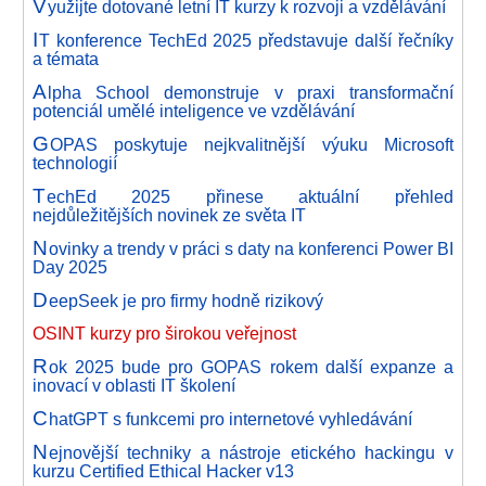
V
yužijte dotované letní IT kurzy k rozvoji a vzdělávání
I
T konference TechEd 2025 představuje další řečníky
a témata
A
lpha School demonstruje v praxi transformační
potenciál umělé inteligence ve vzdělávání
G
OPAS poskytuje nejkvalitnější výuku Microsoft
technologií
T
echEd 2025 přinese aktuální přehled
nejdůležitějších novinek ze světa IT
N
ovinky a trendy v práci s daty na konferenci Power BI
Day 2025
D
eepSeek je pro firmy hodně rizikový
OSINT kurzy pro širokou veřejnost
R
ok 2025 bude pro GOPAS rokem další expanze a
inovací v oblasti IT školení
C
hatGPT s funkcemi pro internetové vyhledávání
N
ejnovější techniky a nástroje etického hackingu v
kurzu Certified Ethical Hacker v13