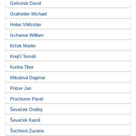
Gešvindr David
Grafnetter Michael
Holas Vítězslav
Ischanoe William
Krček Martin
Krejčí Tomáš
Kurina Tibor
Mikulová Dagmar
Polzer Jan
Prochorov Pavel
Ševeček Ondřej
Ševeček Kamil
Šochová Zuzana