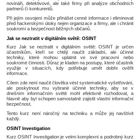
novináři, detektivové, ale také firmy při analýze obchodních
partnerů či konkurentů.
Při jejím osvojení může přinášet cenné informace i eliminovat
před hackerskými útoky nejen organizace a firmy, ale i chránit
soukromí a bezpečnost běžných občanů.
Jak se neztratit v digitálním světě: OSINT
Kurz Jak se neztratit v digitálním světě: OSINT je určen
účastníkům, kteří se chtějí naučit základní, ale účinné
techniky, které mohou uplatnit ve své pracovní nebo
soukromé činnosti. Důraz je kladen na postupy, které účastník
využije v situacích, kdy potřebuje umět dobře ověřit
informace.
Cílem zde není naučit člověka vést systematické vyšetřování,
ale poskytnout mu vybrané účinné techniky, aby se v
dnešním informačním světě mohl efektivně rozhodovat, a
hlavně aby byl schopen samostatně zajistit vlastní informační
bezpečnost.
Tento kurz není náročný na techniku a může jej navštívit
každý.
OSINT Investigation
Kurz OSINT Investigation je velmi komplexní a podrobný kurz