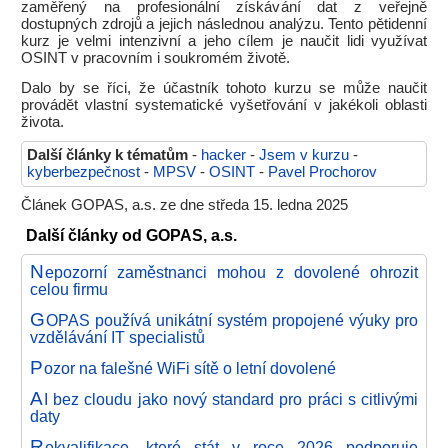
zaměřený na profesionální získávání dat z veřejně
dostupných zdrojů a jejich následnou analýzu. Tento pětidenní
kurz je velmi intenzivní a jeho cílem je naučit lidi využívat
OSINT v pracovním i soukromém životě.
Dalo by se říci, že účastník tohoto kurzu se může naučit
provádět vlastní systematické vyšetřování v jakékoli oblasti
života.
Další články k tématům
-
hacker
-
Jsem v kurzu
-
kyberbezpečnost
-
MPSV
-
OSINT
-
Pavel Prochorov
Článek GOPAS, a.s. ze dne středa 15. ledna 2025
Další články od GOPAS, a.s.
N
epozorní zaměstnanci mohou z dovolené ohrozit
celou firmu
G
OPAS používá unikátní systém propojené výuky pro
vzdělávání IT specialistů
P
ozor na falešné WiFi sítě o letní dovolené
A
I bez cloudu jako nový standard pro práci s citlivými
daty
R
ekvalifikace, které stát v roce 2026 podporuje