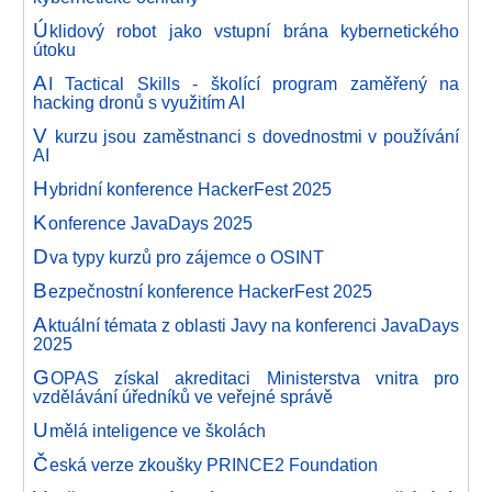
Ú
klidový robot jako vstupní brána kybernetického
útoku
A
I Tactical Skills - školící program zaměřený na
hacking dronů s využitím AI
V
kurzu jsou zaměstnanci s dovednostmi v používání
AI
H
ybridní konference HackerFest 2025
K
onference JavaDays 2025
D
va typy kurzů pro zájemce o OSINT
B
ezpečnostní konference HackerFest 2025
A
ktuální témata z oblasti Javy na konferenci JavaDays
2025
G
OPAS získal akreditaci Ministerstva vnitra pro
vzdělávání úředníků ve veřejné správě
U
mělá inteligence ve školách
Č
eská verze zkoušky PRINCE2 Foundation