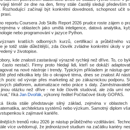
víjejí téměř ze dne na den, firmy stále častěji sledují především 
 Rozhodující začínají být konkrétní dovednosti, schopnost učit 
 praxi.
ho reportu Coursera Job Skills Report 2026 prudce roste zájem o prak
ejména v oblastech jako umělá inteligence, datová analytika, ky
nologie nebo programování v jazyce Python.
 význam kratších odborných kurzů, certifikací a průběžného vz
 je totiž stále důležitější, zda člověk zvládne konkrétní úkoly v pra
uvedený v životopise.
 obory, kde znalosti zastarávají výrazně rychleji než dříve. To, co byl
s často nestačí. Firmy proto hledají lidi, kteří se dokáží adaptov
eagovat na nové nástroje i trendy. Typickým příkladem je nástup gen
eště před několika lety šlo o okrajové téma, dnes se znalost AI nást
ch pozic od vývoje přes marketing až po zákaznickou podporu. St
vých platforem, automatizace nebo práce s daty. Zaměstnavatelé 
u jinou otázku než dříve - ne kde člověk studoval, ale zda umí no
vat," říká
Jan Dvořák
, výkonný ředitel Počítačové školy GOPAS.
oká škola stále představuje silný základ, zejména v oblastech 
matematika, architektura systémů nebo výzkum. Samotný diplom vša
vstupenkou k zajímavé kariéře.
ilnějších trendů roku 2026 je nástup průběžného vzdělávání. Technol
 stále více uvědomují, že jednorázové studium na začátku kariéry ne