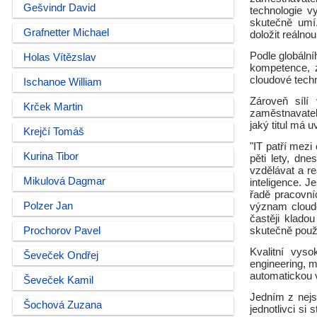
Gešvindr David
technologie vy
skutečně umí.
Grafnetter Michael
doložit reálnou
Podle globální
Holas Vítězslav
kompetence, z
cloudové tech
Ischanoe William
Zároveň sílí
Krček Martin
zaměstnavatele
jaký titul má 
Krejčí Tomáš
"IT patří mezi
Kurina Tibor
pěti lety, dne
vzdělávat a r
Mikulová Dagmar
inteligence. J
řadě pracovní
Polzer Jan
význam cloudo
častěji klado
Prochorov Pavel
skutečně použí
Kvalitní vys
Ševeček Ondřej
engineering, 
automatickou 
Ševeček Kamil
Jedním z nejs
Šochová Zuzana
jednotlivci si