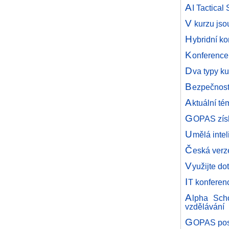
A
I Tactical
V
kurzu jso
H
ybridní k
K
onferenc
D
va typy k
B
ezpečnost
A
ktuální t
G
OPAS získ
U
mělá inte
Č
eská ver
V
yužijte do
I
T konferen
A
lpha Scho
vzdělávání
G
OPAS posk