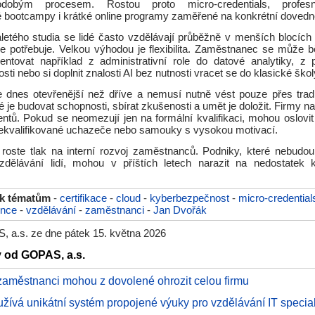
dobým procesem. Rostou proto micro-credentials, profesní
é bootcampy i krátké online programy zaměřené na konkrétní dovedno
aletého studia se lidé často vzdělávají průběžně v menších blocích 
ce potřebuje. Velkou výhodou je flexibilita. Zaměstnanec se může 
entovat například z administrativní role do datové analytiky, z
ti nebo si doplnit znalosti AI bez nutnosti vracet se do klasické škol
e dnes otevřenější než dříve a nemusí nutně vést pouze přes tradič
é je budovat schopnosti, sbírat zkušenosti a umět je doložit. Firmy n
lentů. Pokud se neomezují jen na formální kvalifikaci, mohou oslovit
 rekvalifikované uchazeče nebo samouky s vysokou motivací.
roste tlak na interní rozvoj zaměstnanců. Podniky, které nebudou
dělávání lidí, mohou v příštích letech narazit na nedostatek k
 k tématům
-
certifikace
-
cloud
-
kyberbezpečnost
-
micro-credential
ence
-
vzdělávání
-
zaměstnanci
-
Jan Dvořák
 a.s. ze dne pátek 15. května 2026
y od GOPAS, a.s.
zaměstnanci mohou z dovolené ohrozit celou firmu
ívá unikátní systém propojené výuky pro vzdělávání IT special