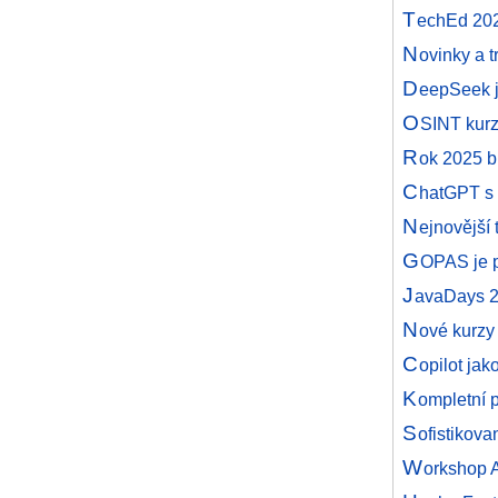
T
echEd 2025
N
ovinky a 
D
eepSeek j
O
SINT kurz
R
ok 2025 b
C
hatGPT s 
N
ejnovější 
G
OPAS je 
J
avaDays 
N
ové kurzy
C
opilot jak
K
ompletní 
S
ofistikova
W
orkshop 