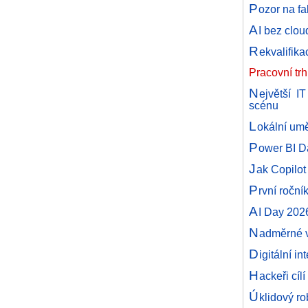
P
ozor na fa
A
I bez clou
R
ekvalifika
Pracovní tr
N
ejvětší I
scénu
L
okální umě
P
ower BI D
J
ak Copilot
P
rvní roční
A
I Day 202
N
adměrné v
D
igitální i
H
ackeři cíl
Ú
klidový r