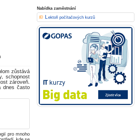
Nabídka zaměstnání
Lektoři počítačových kurzů
m
plom zůstává
y, schopnost
tost zároveň.
á dnes často
ogií pro mnoho
středí, kde se