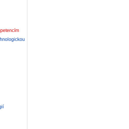
mpetencím
hnologickou
ií