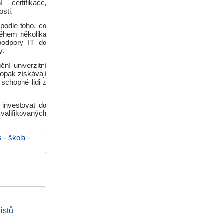
 certifikace,
sti.
podle toho, co
během několika
 podpory IT do
y.
ní univerzitní
aopak získávají
 schopné lidi z
 investovat do
valifikovaných
s
-
škola
-
istů