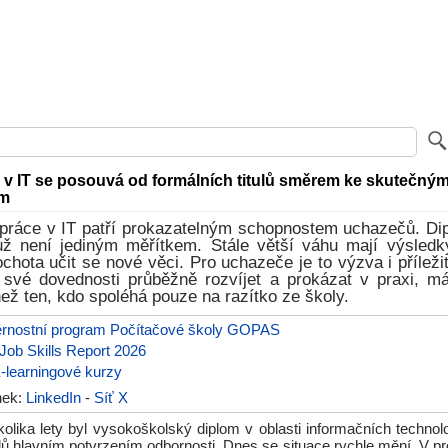
h v IT se posouvá od formálních titulů směrem ke skutečný
ím
práce v IT patří prokazatelným schopnostem uchazečů. Di
už není jediným měřítkem. Stále větší váhu mají výsledk
chota učit se nové věci. Pro uchazeče je to výzva i příleži
své dovednosti průběžně rozvíjet a prokázat v praxi, m
než ten, kdo spoléhá pouze na razítko ze školy.
věrnostní program Počítačové školy GOPAS
Job Skills Report 2026
learningové kurzy
ánek:
LinkedIn
-
Síť X
kolika lety byl vysokoškolský diplom v oblasti informačních technol
ů hlavním potvrzením odbornosti. Dnes se situace rychle mění. V pro