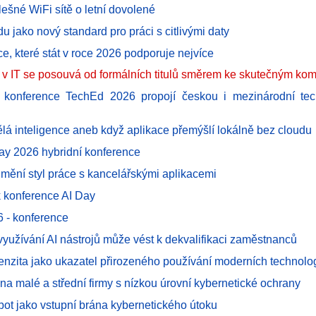
lešné WiFi sítě o letní dovolené
du jako nový standard pro práci s citlivými daty
ce, které stát v roce 2026 podporuje nejvíce
h v IT se posouvá od formálních titulů směrem ke skutečným ko
T konference TechEd 2026 propojí českou i mezinárodní tec
lá inteligence aneb když aplikace přemýšlí lokálně bez cloudu
ay 2026 hybridní konference
 mění styl práce s kancelářskými aplikacemi
k konference AI Day
6 - konference
yužívání AI nástrojů může vést k dekvalifikaci zaměstnanců
ntenzita jako ukazatel přirozeného používání moderních technolog
í na malé a střední firmy s nízkou úrovní kybernetické ochrany
obot jako vstupní brána kybernetického útoku