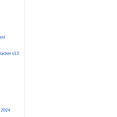
ení
 Hacker v13
t 2024