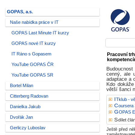
GOPAS, a.s.
Naše nabídka práce v IT
GOPAS Last Minute IT kurzy
GOPAS nové IT kurzy
IT Ráno s Gopasem
Pracovní tr
kompetenc
YouTube GOPAS ČR
Budoucnost 
cenný, ale 
YouTube GOPAS SR
adaptace a o
Kdo dokáže 
Bortel Milan
větší šanci 
Citterberg Radovan
I
Tklub - 
C
oursera 
Danielka Jakub
G
OPAS E-
Dvořák Jan
S
dílet čl
Gerliczy Luboslav
Ještě před ně
zaměstnavatel