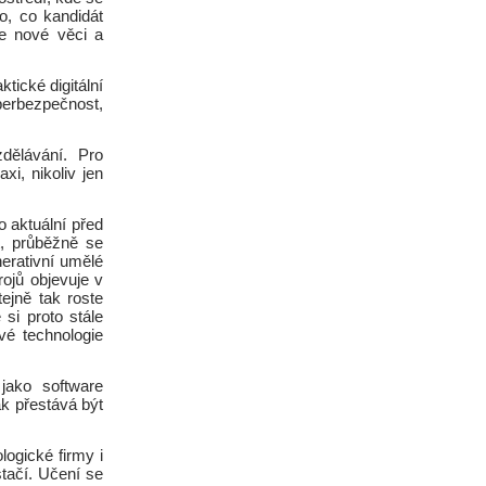
to, co kandidát
se nové věci a
tické digitální
berbezpečnost,
dělávání. Pro
xi, nikoliv jen
o aktuální před
at, průběžně se
erativní umělé
rojů objevuje v
ejně tak roste
si proto stále
vé technologie
jako software
k přestává být
ogické firmy i
stačí. Učení se