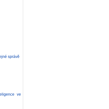
řejné správě
eligence ve