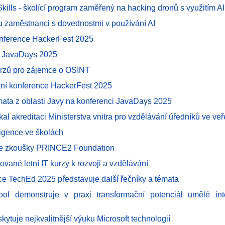
 Skills - školící program zaměřený na hacking dronů s využitím AI
u zaměstnanci s dovednostmi v používání AI
onference HackerFest 2025
e JavaDays 2025
urzů pro zájemce o OSINT
ní konference HackerFest 2025
émata z oblasti Javy na konferenci JavaDays 2025
al akreditaci Ministerstva vnitra pro vzdělávání úředníků ve ve
ligence ve školách
ze zkoušky PRINCE2 Foundation
tované letní IT kurzy k rozvoji a vzdělávání
ce TechEd 2025 představuje další řečníky a témata
ol demonstruje v praxi transformační potenciál umělé int
ytuje nejkvalitnější výuku Microsoft technologií