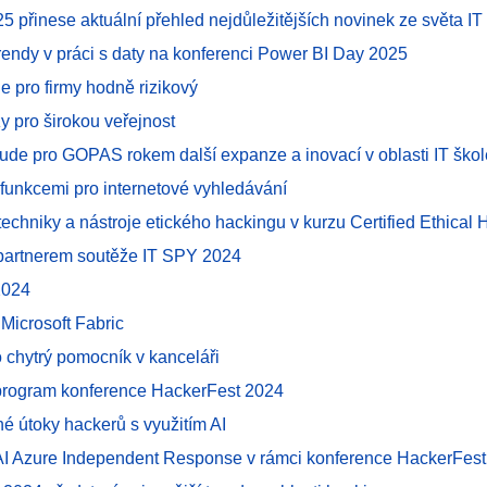
 přinese aktuální přehled nejdůležitějších novinek ze světa IT
trendy v práci s daty na konferenci Power BI Day 2025
e pro firmy hodně rizikový
y pro širokou veřejnost
ude pro GOPAS rokem další expanze a inovací v oblasti IT škol
funkcemi pro internetové vyhledávání
techniky a nástroje etického hackingu v kurzu Certified Ethical
partnerem soutěže IT SPY 2024
2024
 Microsoft Fabric
o chytrý pomocník v kanceláři
program konference HackerFest 2024
né útoky hackerů s využitím AI
AI Azure Independent Response v rámci konference HackerFes