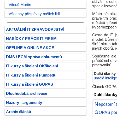
stává dlouho
Vitouš Martin
specializovan
Všechny příspěvky našich lidí
Místo několik
právě trh prá
měsíců přeori
kyberbezpečnos
AKTUÁLNÍ IT ZPRAVODAJSTVÍ
Cesta do IT j
NABÍDKY PRÁCE IT FIREM
model. Důležit
širší okruh ta
OFFLINE A ONLINE AKCE
jiných oborů,
Současně ale 
DMS / ECM správa dokumentů
průběžného vz
pracovníků.
IT kurzy a školení OKškolení
Další články
IT kurzy a školení Pumpedu
umělá intelig
IT kurzy a školení GOPAS
Článek GOPAS,
Dlouhodobá archivace
Další článk
Názory - argumenty
N
epozorní 
G
Archiv článků
OPAS použ