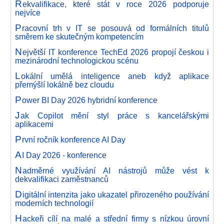
R
ekvalifikace, které stát v roce 2026 podporuje
nejvíce
P
racovní trh v IT se posouvá od formálních titulů
směrem ke skutečným kompetencím
N
ejvětší IT konference TechEd 2026 propojí českou i
mezinárodní technologickou scénu
L
okální umělá inteligence aneb když aplikace
přemýšlí lokálně bez cloudu
P
ower BI Day 2026 hybridní konference
J
ak Copilot mění styl práce s kancelářskými
aplikacemi
P
rvní ročník konference AI Day
A
I Day 2026 - konference
N
adměrné využívání AI nástrojů může vést k
dekvalifikaci zaměstnanců
D
igitální intenzita jako ukazatel přirozeného používání
moderních technologií
H
ackeři cílí na malé a střední firmy s nízkou úrovní