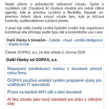
Nejde přitom o jednoduché nahrazení cloudu. Spíše o
rozdělení rolí. Cloudová AI zůstává vhodná pro méně citlivé
agendy, kde je prioritou rychlost a flexibilita. Naopak on-
premise řešení dává smysl všude tam, kde je klíčová
kontrola, auditovatelnost a právní jistota.
V praxi tak stále častěji vzniká hybridní model, kdy organizace
kombinují oba přístupy podle typu dat a konkrétního use case.
Další články k tématům
-
Cabolo
-
cloud
-
umělá inteligence
-
Martin Krček
Článek GOPAS, a.s. ze dne středa 3. června 2026
Další články od GOPAS, a.s.
N
epozorní zaměstnanci mohou z dovolené ohrozit
celou firmu
G
OPAS používá unikátní systém propojené výuky pro
vzdělávání IT specialistů
P
ozor na falešné WiFi sítě o letní dovolené
AI bez cloudu jako nový standard pro práci s citlivými
daty