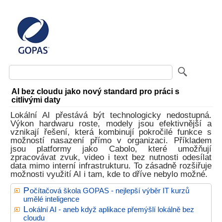
AI bez cloudu jako nový standard pro práci s
citlivými daty
Lokální AI přestává být technologicky nedostupná.
Výkon hardwaru roste, modely jsou efektivnější a
vznikají řešení, která kombinují pokročilé funkce s
možností nasazení přímo v organizaci. Příkladem
jsou platformy jako Cabolo, které umožňují
zpracovávat zvuk, video i text bez nutnosti odesílat
data mimo interní infrastrukturu. To zásadně rozšiřuje
možnosti využití AI i tam, kde to dříve nebylo možné.
P
očítačová škola GOPAS - nejlepší výběr IT kurzů
umělé inteligence
L
okální AI - aneb když aplikace přemýšlí lokálně bez
cloudu