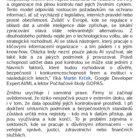
a organizace má plnou kontrolu nad jejich životním cyklem.
Tento model odpovídá rostoucím požadavkům na ochranu
informací, ať už vycházejí z legislativy, interních pravidel nebo
prosté obezřetnosti. Zvlášť v Evropě, kde se regulace v
oblasti dat a umělé inteligence dále zpřísňuje, se lokální
zpracování stává stále relevantnější alternativou. Z
dlouhodobého pohledu nejde jen o technologickou volbu, ale o
strategické rozhodnutí. AI se stává nástrojem, který pracuje s
klíčovými informacemi organizace - a tím pádem i s jejím
know-how. Otázka tedy nezní pouze jakou AI využívat, ale
také kde a za jakých podmínek ji provozovat. Právě
schopnost udržet data pod kontrolou se může stát jedním z
hlavních faktorů, které budou rozhodovat o důvěře,
bezpečnosti i konkurenceschopnosti firem a institucí v
následujících letech," říká
Martin Krček
, Google Developer
Expert AI/ML a lektor Počítačové školy GOPAS.
Změnu urychluje i samotná praxe. Firmy si začínají
uvědomovat, že riziko nespočívá pouze v externím útoku, ale
i v tom, že data opouštějí jejich kontrolované prostředí. I při
dodržení smluvních podmínek a bezpečnostních standardů
zůstává určitá míra nejistoty - kdo má k datům přístup, jak
jsou využívána a kde končí. To je problém zejména v
sektorech, kde se pracuje s důvěrnými informacemi - ve
veřejné správě, justici, zdravotnictví nebo finančních
službách.