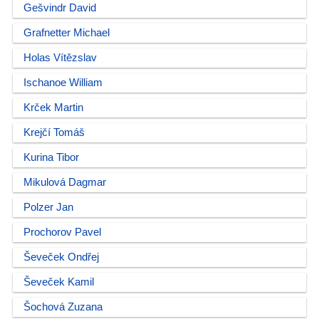
Gešvindr David
Grafnetter Michael
Holas Vítězslav
Ischanoe William
Krček Martin
Krejčí Tomáš
Kurina Tibor
Mikulová Dagmar
Polzer Jan
Prochorov Pavel
Ševeček Ondřej
Ševeček Kamil
Šochová Zuzana