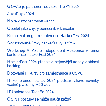
G
OPAS je partnerem soutěže IT SPY 2024
J
avaDays 2024
N
ové kurzy Microsoft Fabric
C
opilot jako chytrý pomocník v kanceláři
K
ompletní program konference HackerFest 2024
S
ofistikované útoky hackerů s využitím AI
W
orkshop AI Azure Independent Response v rámci
konference HackerFest 2024
H
ackerFest 2024 představí nejnovější trendy v oblasti
hackingu
D
otované IT kurzy pro zaměstnance a OSVČ
I
T konference TechEd 2024 představí žhavé novinky
včetně platformy M5Stack
I
T konference TechEd 2024
O
SINT postupy se může naučit každý