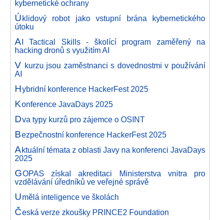
kybernetické ochrany
Ú
klidový robot jako vstupní brána kybernetického
útoku
A
I Tactical Skills - školící program zaměřený na
hacking dronů s využitím AI
V
kurzu jsou zaměstnanci s dovednostmi v používání
AI
H
ybridní konference HackerFest 2025
K
onference JavaDays 2025
D
va typy kurzů pro zájemce o OSINT
B
ezpečnostní konference HackerFest 2025
A
ktuální témata z oblasti Javy na konferenci JavaDays
2025
G
OPAS získal akreditaci Ministerstva vnitra pro
vzdělávání úředníků ve veřejné správě
U
mělá inteligence ve školách
Č
eská verze zkoušky PRINCE2 Foundation