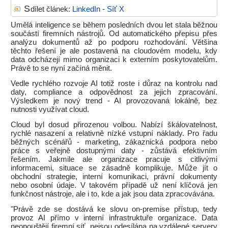
S
dílet článek:
LinkedIn
-
Síť X
Umělá inteligence se během posledních dvou let stala běžnou
součástí firemních nástrojů. Od automatického přepisu přes
analýzu dokumentů až po podporu rozhodování. Většina
těchto řešení je ale postavená na cloudovém modelu, kdy
data odcházejí mimo organizaci k externím poskytovatelům.
Právě to se nyní začíná měnit.
Vedle rychlého rozvoje AI totiž roste i důraz na kontrolu nad
daty, compliance a odpovědnost za jejich zpracování.
Výsledkem je nový trend - AI provozovaná lokálně, bez
nutnosti využívat cloud.
Cloud byl dosud přirozenou volbou. Nabízí škálovatelnost,
rychlé nasazení a relativně nízké vstupní náklady. Pro řadu
běžných scénářů - marketing, zákaznická podpora nebo
práce s veřejně dostupnými daty - zůstává efektivním
řešením. Jakmile ale organizace pracuje s citlivými
informacemi, situace se zásadně komplikuje. Může jít o
obchodní strategie, interní komunikaci, právní dokumenty
nebo osobní údaje. V takovém případě už není klíčová jen
funkčnost nástroje, ale i to, kde a jak jsou data zpracovávána.
"Právě zde se dostává ke slovu on-premise přístup, tedy
provoz AI přímo v interní infrastruktuře organizace. Data
neopouštějí firemní síť, nejsou odesílána na vzdálené servery