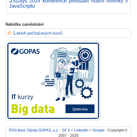
J
SDays 2024 konference představí hlavní novinky v
JavaScriptu
Nabídka zaměstnání
Lektoři počítačových kurzů
RSS feed: články GOPAS, a.s.
-
Síť X
+
LinkedIn
+
Google
- Copyright ©
2007 - 2026