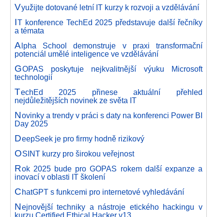
V
yužijte dotované letní IT kurzy k rozvoji a vzdělávání
I
T konference TechEd 2025 představuje další řečníky
a témata
A
lpha School demonstruje v praxi transformační
potenciál umělé inteligence ve vzdělávání
G
OPAS poskytuje nejkvalitnější výuku Microsoft
technologií
T
echEd 2025 přinese aktuální přehled
nejdůležitějších novinek ze světa IT
N
ovinky a trendy v práci s daty na konferenci Power BI
Day 2025
D
eepSeek je pro firmy hodně rizikový
O
SINT kurzy pro širokou veřejnost
R
ok 2025 bude pro GOPAS rokem další expanze a
inovací v oblasti IT školení
C
hatGPT s funkcemi pro internetové vyhledávání
N
ejnovější techniky a nástroje etického hackingu v
kurzu Certified Ethical Hacker v13