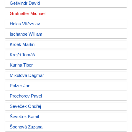
Gešvindr David
Grafnetter Michael
Holas Vítězslav
Ischanoe William
Krček Martin
Krejčí Tomáš
Kurina Tibor
Mikulová Dagmar
Polzer Jan
Prochorov Pavel
Ševeček Ondřej
Ševeček Kamil
Šochová Zuzana