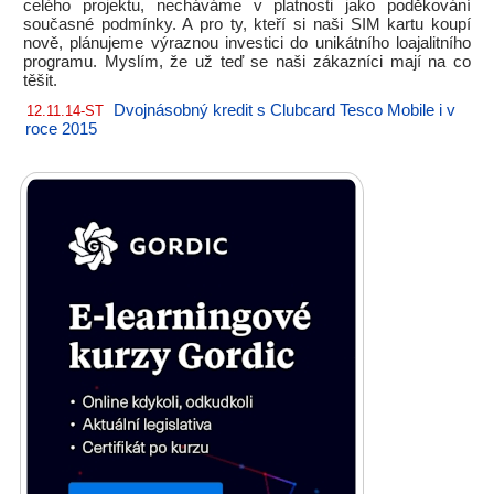
celého projektu, necháváme v platnosti jako poděkování
současné podmínky. A pro ty, kteří si naši SIM kartu koupí
nově, plánujeme výraznou investici do unikátního loajalitního
programu. Myslím, že už teď se naši zákazníci mají na co
těšit.
Dvojnásobný kredit s Clubcard Tesco Mobile i v
12.11.14-ST
roce 2015