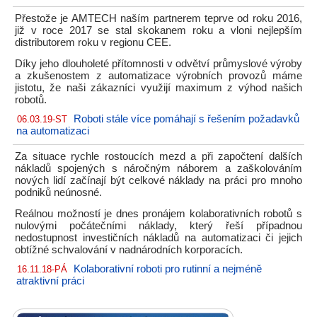
Přestože je AMTECH naším partnerem teprve od roku 2016,
již v roce 2017 se stal skokanem roku a vloni nejlepším
distributorem roku v regionu CEE.
Díky jeho dlouholeté přítomnosti v odvětví průmyslové výroby
a zkušenostem z automatizace výrobních provozů máme
jistotu, že naši zákazníci využijí maximum z výhod našich
robotů.
Roboti stále více pomáhají s řešením požadavků
06.03.19-ST
na automatizaci
Za situace rychle rostoucích mezd a při započtení dalších
nákladů spojených s náročným náborem a zaškolováním
nových lidí začínají být celkové náklady na práci pro mnoho
podniků neúnosné.
Reálnou možností je dnes pronájem kolaborativních robotů s
nulovými počátečními náklady, který řeší případnou
nedostupnost investičních nákladů na automatizaci či jejich
obtížné schvalování v nadnárodních korporacích.
Kolaborativní roboti pro rutinní a nejméně
16.11.18-PÁ
atraktivní práci