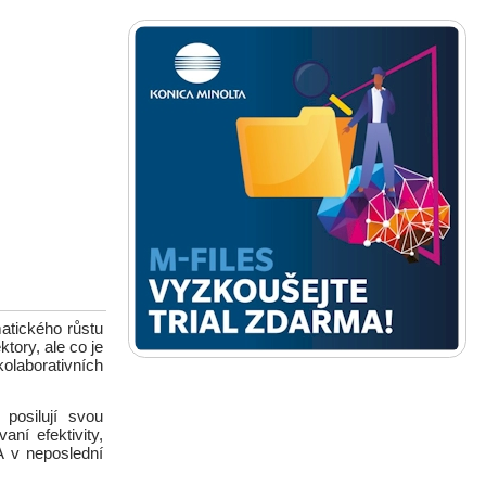
atického růstu
tory, ale co je
kolaborativních
posilují svou
ní efektivity,
 A v neposlední