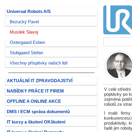
Universal Robots A/S
Bezucký Pavel
Musílek Slavoj
Ostergaard Esben
Stubgaard Stefan
Všechny příspěvky našich lidí
AKTUÁLNÍ IT ZPRAVODAJSTVÍ
V celé středn
NABÍDKY PRÁCE IT FIREM
poptávky po ko
zejména potěšu
OFFLINE A ONLINE AKCE
robotů ze str
DMS / ECM správa dokumentů
I malé firmy
konkurencesch
IT kurzy a školení OKškolení
produktivity, 
řadě jim robot