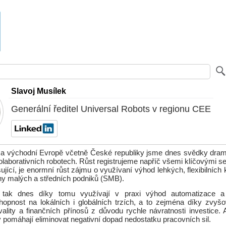
Slavoj Musílek
Generální ředitel Universal Robots v regionu CEE
í a východní Evropě včetně České republiky jsme dnes svědky dram
laborativních robotech. Růst registrujeme napříč všemi klíčovými sek
jící, je enormní růst zájmu o využívaní výhod lehkých, flexibilních 
any malých a středních podniků (SMB).
 tak dnes díky tomu využívají v praxi výhod automatizace a 
opnost na lokálních i globálních trzích, a to zejména díky zvyšova
kvality a finančních přínosů z důvodu rychle návratnosti investice.
y pomáhají eliminovat negativní dopad nedostatku pracovních sil.