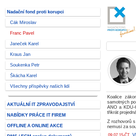
Nadační fond proti korupci
Cák Miroslav
Franc Pavel
Janeček Karel
Kraus Jan
Soukenka Petr
Škácha Karel
Všechny příspěvky našich lidí
Koalice záko
samotných poli
AKTUÁLNÍ IT ZPRAVODAJSTVÍ
ANO a KDU-ČSL
třikrát proje
NABÍDKY PRÁCE IT FIREM
Z rozhovorů s 
OFFLINE A ONLINE AKCE
nemusí za sou
V
09.07.15-ČT