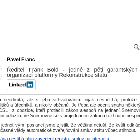
Pavel Franc
Ředitel Frank Bold - jedné z pěti garantských
organizací platformy Rekonstrukce státu
n neodmítá, ale s jeho schvalováním nijak nespěchá, protože j
tiků a úředníků, a nikoliv občanů. Je třeba ale ocenit snahu někte
 i z opozice, kteří protlačili zákon alespoň na jednání Sněmov
dnání odložilo. Ve Sněmovně se s projednáním zákona rozhodně nespě
jednotlivými poslanci jsme zjistili, že většina netuší, že kvůli odkl
časné vlády automatické zveřejňování smluv státu vůbec stihnout.
láda nestíhá plán zavedení registru smluv na internetu