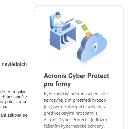
 nevládních
de o regulaci
rých poslanců z
ny poté, co se
chá.
ádání zákona se