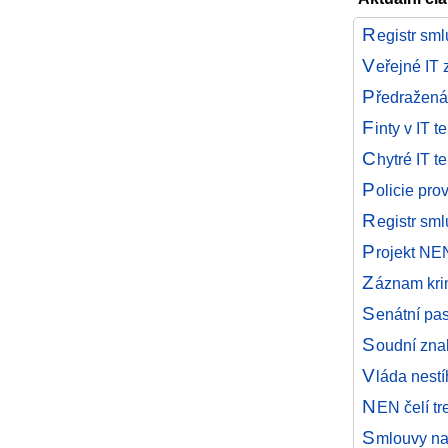
R
egistr sm
V
eřejné IT
P
ředražená
F
inty v IT 
C
hytré IT 
P
olicie pr
R
egistr sm
P
rojekt NE
Z
áznam kri
S
enátní pas
S
oudní zna
V
láda nestí
N
EN čelí t
S
mlouvy na