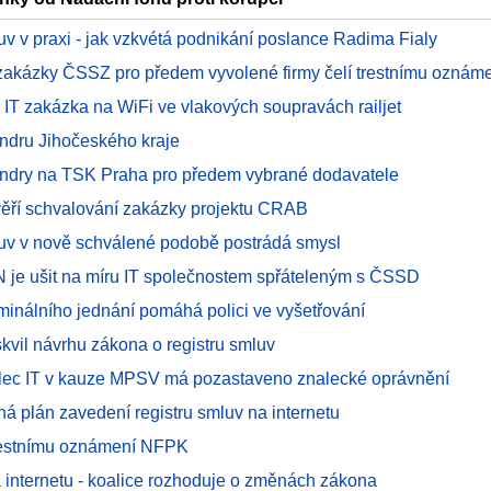
luv v praxi - jak vzkvétá podnikání poslance Radima Fialy
 zakázky ČSSZ pro předem vyvolené firmy čelí trestnímu oznám
 IT zakázka na WiFi ve vlakových soupravách railjet
tendru Jihočeského kraje
tendry na TSK Praha pro předem vybrané dodavatele
ověří schvalování zakázky projektu CRAB
luv v nově schválené podobě postrádá smysl
N je ušit na míru IT společnostem spřáteleným s ČSSD
minálního jednání pomáhá polici ve vyšetřování
kvil návrhu zákona o registru smluv
lec IT v kauze MPSV má pozastaveno znalecké oprávnění
há plán zavedení registru smluv na internetu
restnímu oznámení NFPK
 internetu - koalice rozhoduje o změnách zákona