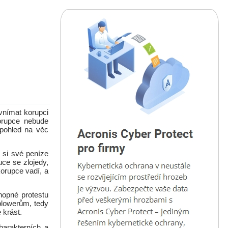
vnímat korupci
orupce nebude
pohled na věc
 si své peníze
ruce se zlojedy,
orupce vadí, a
chopné protestu
blowerům, tedy
 krást.
harakterních a