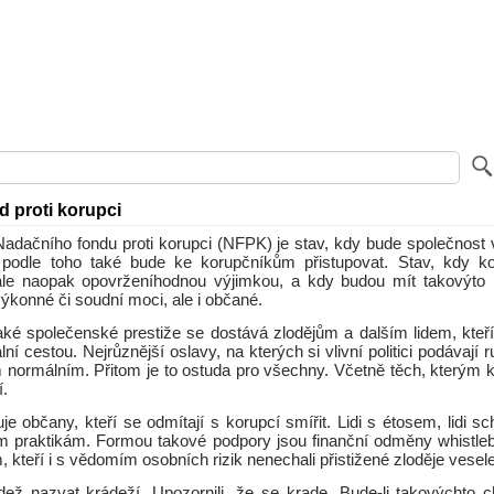
d proti korupci
 Nadačního fondu proti korupci (NFPK) je stav, kdy bude společnost 
a podle toho také bude ke korupčníkům přistupovat. Stav, kdy k
ale naopak opovrženíhodnou výjimkou, a kdy budou mít takovýto 
ýkonné či soudní moci, ale i občané.
aké společenské prestiže se dostává zlodějům a dalším lidem, kteří
lní cestou. Nejrůznější oslavy, na kterých si vlivní politici podávají 
m normálním. Přitom je to ostuda pro všechny. Včetně těch, kterým k
í.
e občany, kteří se odmítají s korupcí smířit. Lidi s étosem, lidi s
ím praktikám. Formou takové podpory jsou finanční odměny whistle
kteří i s vědomím osobních rizik nenechali přistižené zloděje vesele
dež nazvat krádeží. Upozornili, že se krade. Bude-li takovýchto c