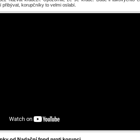
í přibývat, korupčníky to velmi oslabí.
ánky od Nadační fond proti korupci