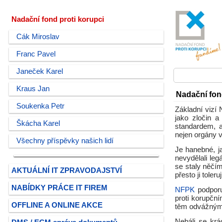
Nadační fond proti korupci
Cák Miroslav
Franc Pavel
Janeček Karel
Kraus Jan
Nadační fon
Soukenka Petr
Základní vizí
jako zločin 
Škácha Karel
standardem, 
nejen orgány v
Všechny příspěvky našich lidí
Je hanebné, j
nevydělali legá
se staly něčí
AKTUÁLNÍ IT ZPRAVODAJSTVÍ
přesto ji toleruj
NABÍDKY PRÁCE IT FIREM
NFPK
podporuj
proti korupčn
OFFLINE A ONLINE AKCE
těm odvážným, 
Nebáli se krá