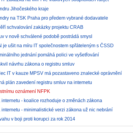
tendru Jihočeského kraje
tendry na TSK Praha pro předem vybrané dodavatele
ověří schvalování zakázky projektu CRAB
luv v nově schválené podobě postrádá smysl
N je ušit na míru IT společnostem spřáteleným s ČSSD
minálního jednání pomáhá polici ve vyšetřování
kvil návrhu zákona o registru smluv
lec IT v kauze MPSV má pozastaveno znalecké oprávnění
há plán zavedení registru smluv na internetu
restnímu oznámení NFPK
 internetu - koalice rozhoduje o změnách zákona
internetu - minimalistické verzi zákona už nic nebrání
ahu v boji proti korupci za rok 2014