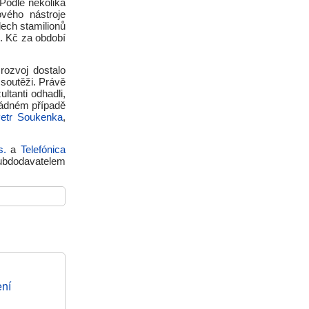
Podle několika
ového nástroje
ech stamilionů
l. Kč za období
rozvoj dostalo
soutěži. Právě
ltanti odhadli,
žádném případě
etr Soukenka
,
s.
a
Telefónica
ubdodavatelem
ení