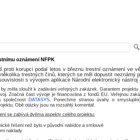
estnímu oznámení NFPK
 proti korupci podal letos v březnu trestní oznámení ve v
několika trestných činů, kterých se měl dopustit neznámý 
souvislosti s vývojem aplikace Národní elektronický nástroj
by měla sloužit k zadávání veřejných zakázek. Garantem projektu j
zvoj. Značná část vývoje je financována z fondů EU. Veřejnou zak
a společnost
DATASYS
. Ponechme stranou úvahy o smysluplnos
ojektu. Obě otázky jsou na rozsáhlý komentář.
ení se zabývá dvěma aspekty celého projektu:
hnické řešení než bylo v původní nabídce a smlouvě
mi náklady