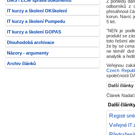
DMS / ECM správa dokumentů
Z pohledu daň
odborníků z o
IT kurzy a školení OKškolení
přesáhnout čá
korun. Navíc j
IT kurzy a školení Pumpedu
5 let.
"NEN je podle
IT kurzy a školení GOPAS
produkt se zá
toto řešení al
Dlouhodobá archivace
že by se cena
ne téměř dvě
Názory - argumenty
analytik a ředi
Archiv článků
Veřejnou zak
Czech Republi
společnosti DA
Další články
Článek Nadační
Další článk
R
egistr sm
V
eřejné IT
P
ředražená