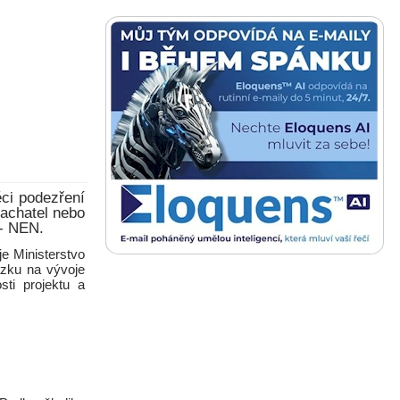
ěci podezření
pachatel nebo
 - NEN.
e Ministerstvo
ázku na vývoje
ti projektu a