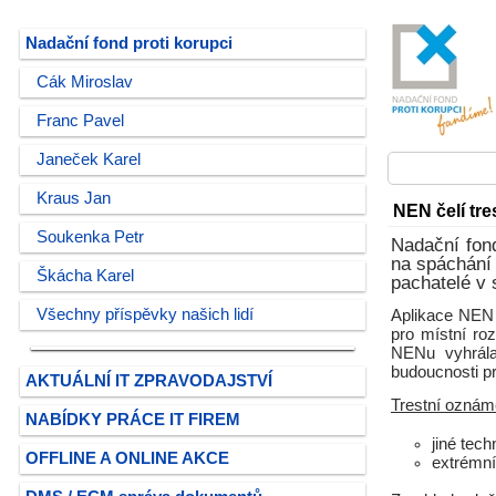
Nadační fond proti korupci
Cák Miroslav
Franc Pavel
Janeček Karel
Kraus Jan
NEN čelí tr
Soukenka Petr
Nadační fond
na spáchání 
Škácha Karel
pachatelé v 
Všechny příspěvky našich lidí
Aplikace NEN 
pro místní ro
NENu vyhrál
budoucnosti pr
AKTUÁLNÍ IT ZPRAVODAJSTVÍ
Trestní oznám
NABÍDKY PRÁCE IT FIREM
jiné tec
OFFLINE A ONLINE AKCE
extrémní