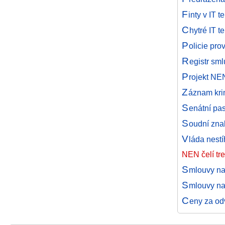
F
inty v IT 
C
hytré IT 
P
olicie pr
R
egistr sm
P
rojekt NE
Z
áznam kri
S
enátní pas
S
oudní zna
V
láda nestí
NEN čelí t
S
mlouvy na
S
mlouvy na 
C
eny za odv