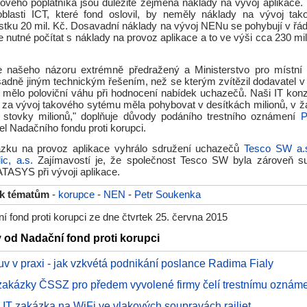
ového poplatníka jsou důležité zejména náklady na vývoj aplikace. 
blasti ICT, které fond oslovil, by neměly náklady na vývoj tak
stku 20 mil. Kč. Dosavadní náklady na vývoj NENu se pohybují v řád
e nutné počítat s náklady na provoz aplikace a to ve výši cca 230 mi
 našeho názoru extrémně předražený a Ministerstvo pro místní 
sadně jiným technickým řešením, než se kterým zvítězil dodavatel v 
e mělo poloviční váhu při hodnocení nabídek uchazečů. Naši IT konzu
 za vývoj takového sytému měla pohybovat v desítkách milionů, v 
 stovky milionů," doplňuje důvody podáního trestního oznámení
P
tel Nadačního fondu proti korupci.
ázku na provoz aplikace vyhrálo sdružení uchazečů
Tesco SW a.
c, a.s.
Zajímavostí je, že společnost Tesco SW byla zároveň s
TASYS při vývoji aplikace.
 k tématům
-
korupce
-
NEN
-
Petr Soukenka
 fond proti korupci ze dne čtvrtek 25. června 2015
y od Nadační fond proti korupci
luv v praxi - jak vzkvétá podnikání poslance Radima Fialy
 zakázky ČSSZ pro předem vyvolené firmy čelí trestnímu oznám
 IT zakázka na WiFi ve vlakových soupravách railjet