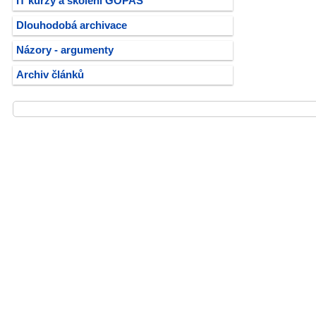
IT kurzy a školení GOPAS
Dlouhodobá archivace
Názory - argumenty
Archiv článků