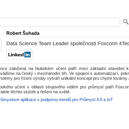
Robert Šuhada
Data Science Team Leader společnosti Foxconn 4Te
gence založená na hlubokém učení patří mezi základní stavební 
uvádíme na český i mezinárodní trh. Ve spojení s automatizací, pok
ystémy pro řízení výroby vytváří unikátní koncept pro chytré továrny 
ubokého učení v oblasti strojového vidění pro průmysl patří Foxc
atele těchto služeb a řešení na světě.
růmyslové aplikace s podporou trendů pro Průmysl 4.0 a IoT