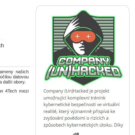
ch
kameny našich
ročilou datovou
a další obory.
onn 4Tech mezi