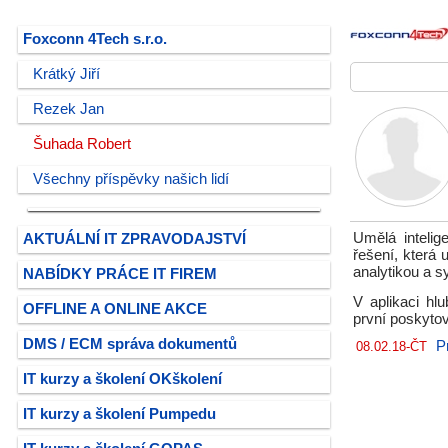
Foxconn 4Tech s.r.o.
Krátký Jiří
Rezek Jan
Šuhada Robert
Všechny příspěvky našich lidí
Umělá inteli
AKTUÁLNÍ IT ZPRAVODAJSTVÍ
řešení, která 
analytikou a s
NABÍDKY PRÁCE IT FIREM
V aplikaci hl
OFFLINE A ONLINE AKCE
první poskytov
DMS / ECM správa dokumentů
P
08.02.18-ČT
IT kurzy a školení OKškolení
IT kurzy a školení Pumpedu