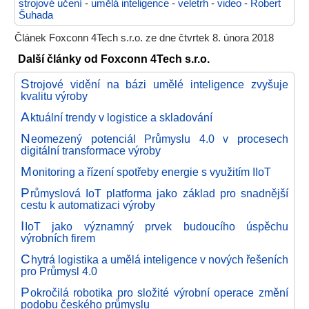
strojové učení
-
umělá inteligence
-
veletrh
-
video
-
Robert
Šuhada
Článek Foxconn 4Tech s.r.o. ze dne čtvrtek 8. února 2018
Další články od Foxconn 4Tech s.r.o.
S
trojové vidění na bázi umělé inteligence zvyšuje
kvalitu výroby
A
ktuální trendy v logistice a skladování
N
eomezený potenciál Průmyslu 4.0 v procesech
digitální transformace výroby
M
onitoring a řízení spotřeby energie s využitím IIoT
P
růmyslová IoT platforma jako základ pro snadnější
cestu k automatizaci výroby
I
IoT jako významný prvek budoucího úspěchu
výrobních firem
C
hytrá logistika a umělá inteligence v nových řešeních
pro Průmysl 4.0
P
okročilá robotika pro složité výrobní operace změní
podobu českého průmyslu