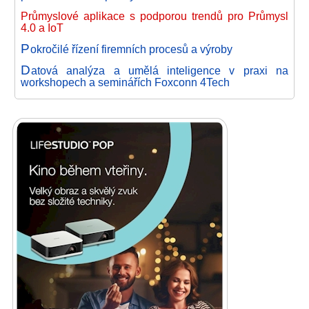
Průmyslové aplikace s podporou trendů pro Průmysl
4.0 a IoT
P
okročilé řízení firemních procesů a výroby
D
atová analýza a umělá inteligence v praxi na
workshopech a seminářích Foxconn 4Tech