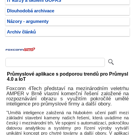
IT kurzy a školení GOPAS
Dlouhodobá archivace
Názory - argumenty
Archiv článků
Průmyslové aplikace s podporou trendů pro Průmysl
4.0 a IoT
Foxconn 4Tech představí na mezinárodním veletrhu
AMPER v Brně vlastní komerční řešení založené na
rozpoznávání obrazu s využitím pokročilé umělé
inteligence pro průmyslové firmy a další obory.
"Umělá inteligence založená na hlubokém učení patří mezi
základní stavební kameny našich řešení, která uvádíme na
český i mezinárodní trh. Ve spojení s automatizací, pokročilou
datovou analytikou a systémy pro řízení výroby vytváří
unikátní koncept pro chytré továrny a další obory. V aplikaci