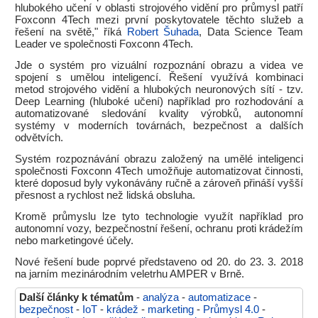
hlubokého učení v oblasti strojového vidění pro průmysl patří
Foxconn 4Tech mezi první poskytovatele těchto služeb a
řešení na světě," říká
Robert Šuhada
, Data Science Team
Leader ve společnosti Foxconn 4Tech.
Jde o systém pro vizuální rozpoznání obrazu a videa ve
spojení s umělou inteligencí. Řešení využívá kombinaci
metod strojového vidění a hlubokých neuronových sítí - tzv.
Deep Learning (hluboké učení) například pro rozhodování a
automatizované sledování kvality výrobků, autonomní
systémy v moderních továrnách, bezpečnost a dalších
odvětvích.
Systém rozpoznávání obrazu založený na umělé inteligenci
společnosti Foxconn 4Tech umožňuje automatizovat činnosti,
které doposud byly vykonávány ručně a zároveň přináší vyšší
přesnost a rychlost než lidská obsluha.
Kromě průmyslu lze tyto technologie využít například pro
autonomní vozy, bezpečnostní řešení, ochranu proti krádežím
nebo marketingové účely.
Nové řešení bude poprvé představeno od 20. do 23. 3. 2018
na jarním mezinárodním veletrhu AMPER v Brně.
Další články k tématům
-
analýza
-
automatizace
-
bezpečnost
-
IoT
-
krádež
-
marketing
-
Průmysl 4.0
-