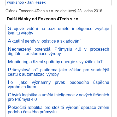
workshop
-
Jan Rezek
Článek Foxconn 4Tech s.r.o. ze dne úterý 23. ledna 2018
Další články od Foxconn 4Tech s.r.o.
S
trojové vidění na bázi umělé inteligence zvyšuje
kvalitu výroby
A
ktuální trendy v logistice a skladování
N
eomezený potenciál Průmyslu 4.0 v procesech
digitální transformace výroby
M
onitoring a řízení spotřeby energie s využitím IIoT
P
růmyslová IoT platforma jako základ pro snadnější
cestu k automatizaci výroby
I
IoT jako významný prvek budoucího úspěchu
výrobních firem
C
hytrá logistika a umělá inteligence v nových řešeních
pro Průmysl 4.0
P
okročilá robotika pro složité výrobní operace změní
podobu českého průmyslu