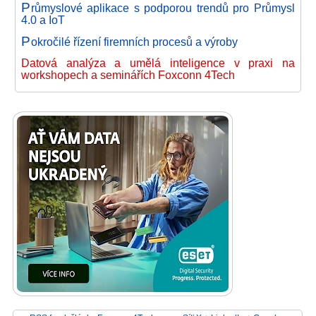
P
růmyslové aplikace s podporou trendů pro Průmysl
4.0 a IoT
P
okročilé řízení firemních procesů a výroby
Datová analýza a umělá inteligence v praxi na
workshopech a seminářích Foxconn 4Tech