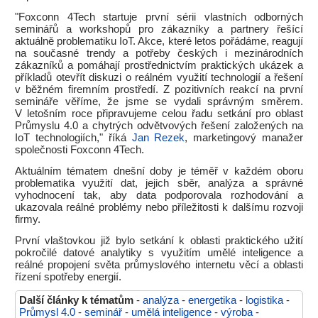
"Foxconn 4Tech startuje první sérii vlastních odborných
seminářů a workshopů pro zákazníky a partnery řešící
aktuálně problematiku IoT. Akce, které letos pořádáme, reagují
na současné trendy a potřeby českých i mezinárodních
zákazníků a pomáhají prostřednictvím praktických ukázek a
příkladů otevřít diskuzi o reálném využití technologií a řešení
v běžném firemním prostředí. Z pozitivních reakcí na první
semináře věříme, že jsme se vydali správným směrem.
V letošním roce připravujeme celou řadu setkání pro oblast
Průmyslu 4.0 a chytrých odvětvových řešení založených na
IoT technologiích," říká
Jan Rezek
, marketingový manažer
společnosti Foxconn 4Tech.
Aktuálním tématem dnešní doby je téměř v každém oboru
problematika využití dat, jejich sběr, analýza a správné
vyhodnocení tak, aby data podporovala rozhodování a
ukazovala reálné problémy nebo příležitosti k dalšímu rozvoji
firmy.
První vlaštovkou již bylo setkání k oblasti praktického užití
pokročilé datové analytiky s využitím umělé inteligence a
reálné propojení světa průmyslového internetu věcí a oblasti
řízení spotřeby energií.
Další články k tématům
-
analýza
-
energetika
-
logistika
-
Průmysl 4.0
-
seminář
-
umělá inteligence
-
výroba
-