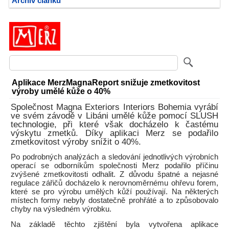
Archiv článků
Aplikace MerzMagnaReport snižuje zmetkovitost
výroby umělé kůže o 40%
Společnost Magna Exteriors Interiors Bohemia vyrábí
ve svém závodě v Libáni umělé kůže pomocí SLUSH
technologie, při které však docházelo k častému
výskytu zmetků. Díky aplikaci Merz se podařilo
zmetkovitost výroby snížit o 40%.
Po podrobných analýzách a sledování jednotlivých výrobních
operací se odborníkům společnosti Merz podařilo příčinu
zvýšené zmetkovitosti odhalit. Z důvodu špatné a nejasné
regulace zářičů docházelo k nerovnoměrnému ohřevu forem,
které se pro výrobu umělých kůží používají. Na některých
místech formy nebyly dostatečně prohřáté a to způsobovalo
chyby na výsledném výrobku.
Na základě těchto zjištění byla vytvořena aplikace