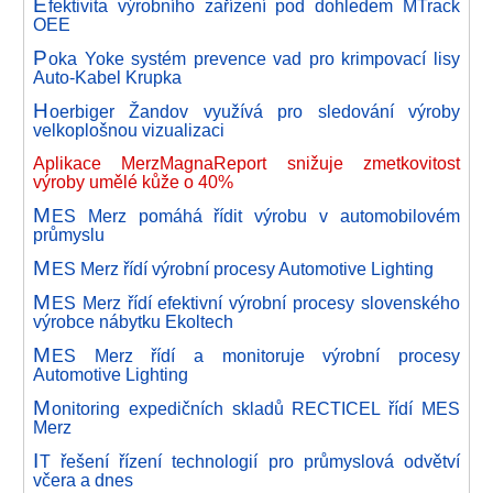
E
fektivita výrobního zařízení pod dohledem MTrack
OEE
P
oka Yoke systém prevence vad pro krimpovací lisy
Auto-Kabel Krupka
H
oerbiger Žandov využívá pro sledování výroby
velkoplošnou vizualizaci
Aplikace MerzMagnaReport snižuje zmetkovitost
výroby umělé kůže o 40%
M
ES Merz pomáhá řídit výrobu v automobilovém
průmyslu
M
ES Merz řídí výrobní procesy Automotive Lighting
M
ES Merz řídí efektivní výrobní procesy slovenského
výrobce nábytku Ekoltech
M
ES Merz řídí a monitoruje výrobní procesy
Automotive Lighting
M
onitoring expedičních skladů RECTICEL řídí MES
Merz
I
T řešení řízení technologií pro průmyslová odvětví
včera a dnes