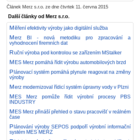
Článek Merz s.r.o. ze dne čtvrtek 11. června 2015
Další články od Merz s.r.o.
M
ěření efektivity výroby jako digitální služba
M
erz BI - nová metodiku pro zpracování a
vyhodnocení firemních dat
R
uční výroba pod kontrolou se zařízením MStalker
M
ES Merz pomáhá řídit výrobu automobilových brzd
P
lánovací systém pomáhá plynule reagovat na změny
výroby
M
erz modernizoval řídicí systém úpravny vody v Plzni
M
ES Merz pomůže řídit výrobní procesy PBS
INDUSTRY
M
ES Merz přináší přehled o stavu pracovišť v reálném
čase
P
lánování výroby SEPOS podpoří výrobní informační
systém MES MERZ