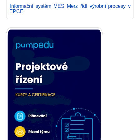
I
nformační systém MES Merz řídí výrobní procesy v
EPCE