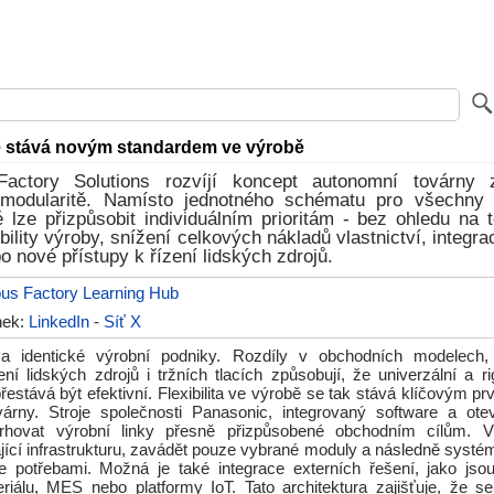
 se stává novým standardem ve výrobě
Factory Solutions rozvíjí koncept autonomní továrny 
 a modularitě. Namísto jednotného schématu pro všechny 
é lze přizpůsobit individuálním prioritám - bez ohledu na 
bility výroby, snížení celkových nákladů vlastnictví, integra
 nové přístupy k řízení lidských zdrojů.
us Factory Learning Hub
ánek:
LinkedIn
-
Síť X
va identické výrobní podniky. Rozdíly v obchodních modelech, i
zení lidských zdrojů i tržních tlacích způsobují, že univerzální a ri
řestává být efektivní. Flexibilita ve výrobě se tak stává klíčovým 
árny. Stroje společnosti Panasonic, integrovaný software a ote
rhovat výrobní linky přesně přizpůsobené obchodním cílům. 
jící infrastrukturu, zavádět pouze vybrané moduly a následně systém
 potřebami. Možná je také integrace externích řešení, jako js
eriálu, MES nebo platformy IoT. Tato architektura zajišťuje, že s