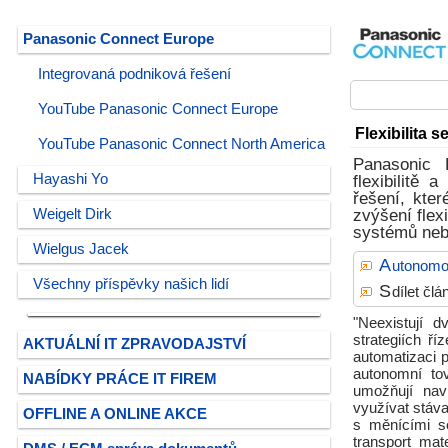
Panasonic Connect Europe
Integrovaná podniková řešení
YouTube Panasonic Connect Europe
Flexibilita
YouTube Panasonic Connect North America
Panasonic 
Hayashi Yo
flexibilitě
řešení, kter
Weigelt Dirk
zvýšení flexi
systémů nebo
Wielgus Jacek
A
utonomo
Všechny příspěvky našich lidí
S
dílet čl
"Neexistují d
strategiích ří
AKTUÁLNÍ IT ZPRAVODAJSTVÍ
automatizaci p
autonomní tov
NABÍDKY PRÁCE IT FIREM
umožňují nav
využívat stáva
OFFLINE A ONLINE AKCE
s měnícími se
transport mat