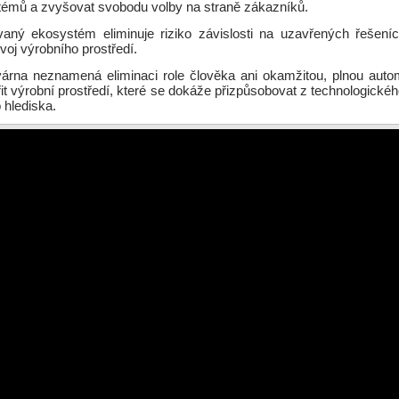
témů a zvyšovat svobodu volby na straně zákazníků.
aný ekosystém eliminuje riziko závislosti na uzavřených řešen
zvoj výrobního prostředí.
árna neznamená eliminaci role člověka ani okamžitou, plnou autom
řit výrobní prostředí, které se dokáže přizpůsobovat z technologickéh
hlediska.