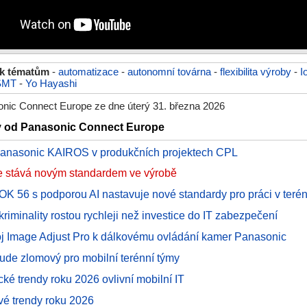
 k tématům
-
automatizace
-
autonomní továrna
-
flexibilita výroby
-
I
SMT
-
Yo Hayashi
nic Connect Europe ze dne úterý 31. března 2026
ky od Panasonic Connect Europe
Panasonic KAIROS v produkčních projektech CPL
 se stává novým standardem ve výrobě
56 s podporou AI nastavuje nové standardy pro práci v teré
riminality rostou rychleji než investice do IT zabezpečení
oj Image Adjust Pro k dálkovému ovládání kamer Panasonic
ude zlomový pro mobilní terénní týmy
ké trendy roku 2026 ovlivní mobilní IT
vé trendy roku 2026