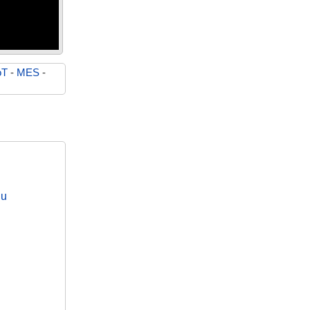
oT
-
MES
-
nu