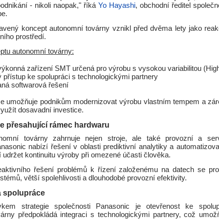
odnikání - nikoli naopak," říká
Yo Hayashi
, obchodní ředitel společ
pe.
avený koncept autonomní továrny vznikl před dvěma lety jako reak
ního prostředí.
ptu autonomní továrny:
ýkonná zařízení SMT určená pro výrobu s vysokou variabilitou (Hig
 přístup ke spolupráci s technologickými partnery
aná softwarová řešení
ce umožňuje podnikům modernizovat výrobu vlastním tempem a zár
yužít dosavadní investice.
e přesahující rámec hardwaru
nomní továrny zahrnuje nejen stroje, ale také provozní a serv
nasonic nabízí řešení v oblasti prediktivní analytiky a automatizov
 udržet kontinuitu výroby při omezené účasti člověka.
aktivního řešení problémů k řízení založenému na datech se pr
stémů, větší spolehlivosti a dlouhodobé provozní efektivity.
a spolupráce
vkem strategie společnosti Panasonic je otevřenost ke spolup
árny předpokládá integraci s technologickými partnery, což umožň