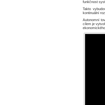
funkčnost sys
Takto vybudov
kontinuální ro
Autonomní tov
cílem je vytvo
ekonomického 