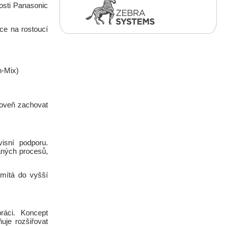
nosti Panasonic
ce na rostoucí
h-Mix)
oveň zachovat
isní podporu.
aných procesů,
omítá do vyšší
ráci. Koncept
uje rozšiřovat