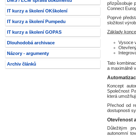
DMS / ECM správa dokumentů
přizpůsobuje p
Connect Euro
IT kurzy a školení OKškolení
Poprvé předst
IT kurzy a školení Pumpedu
složitost výrob
Základy konce
IT kurzy a školení GOPAS
Vysoce v
Dlouhodobá archivace
Otevřený
Integrov
Názory - argumenty
Tato kombina
Archiv článků
a maximálně v
Automatizac
Koncept auto
Společnost Pa
která umožňují
Přechod od re
dostupnosti sy
Otevřenost 
Důležitým pr
autonomní tov