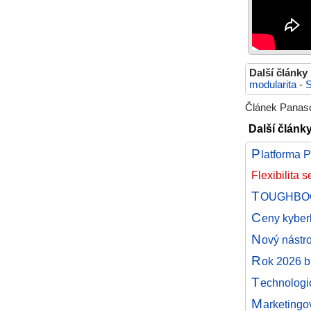
Další články
modularita
-
Článek Panaso
Další člán
P
latforma 
Flexibilita
T
OUGHBOOK 
C
eny kyberk
N
ový nástr
R
ok 2026 b
T
echnologic
M
arketingo