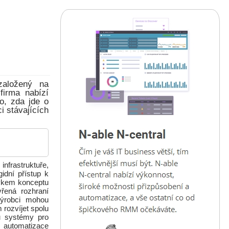
založený na
firma nabízí
to, zda jde o
ci stávajících
nfrastruktuře,
gidní přístup k
prvkem konceptu
vřená rozhraní
Výrobci mohou
 rozvíjet spolu
ou systémy pro
e automatizace