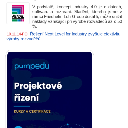
V podstatě, koncept Industry 4.0 je o datech,
softwaru a rozhraní. Sladění, kterého jsme v
rámci Friedhelm Loh Group dosáhli, může snížit
náklady vznikající při výrobě rozváděčů až o 50
%.
Řešení Next Level for Industry zvyšuje efektivitu
10.11.14-PO
výroby rozvaděčů