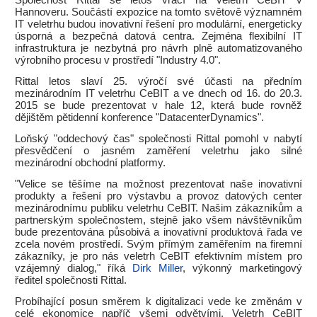
Společnost Rittal se letos vrací na veletrh CeBIT v
Hannoveru. Součástí expozice na tomto světově významném
IT veletrhu budou inovativní řešení pro modulární, energeticky
úsporná a bezpečná datová centra. Zejména flexibilní IT
infrastruktura je nezbytná pro návrh plně automatizovaného
výrobního procesu v prostředí "Industry 4.0".
Rittal letos slaví 25. výročí své účasti na předním
mezinárodním IT veletrhu CeBIT a ve dnech od 16. do 20.3.
2015 se bude prezentovat v hale 12, která bude rovněž
dějištěm pětidenní konference "DatacenterDynamics".
Loňský "oddechový čas" společnosti Rittal pomohl v nabytí
přesvědčení o jasném zaměření veletrhu jako silné
mezinárodní obchodní platformy.
"Velice se těšíme na možnost prezentovat naše inovativní
produkty a řešení pro výstavbu a provoz datových center
mezinárodnímu publiku veletrhu CeBIT. Našim zákazníkům a
partnerským společnostem, stejně jako všem návštěvníkům
bude prezentována působivá a inovativní produktová řada ve
zcela novém prostředí. Svým přímým zaměřením na firemní
zákazníky, je pro nás veletrh CeBIT efektivním místem pro
vzájemný dialog," říká
Dirk Miller
, výkonný marketingový
ředitel společnosti Rittal.
Probíhající posun směrem k digitalizaci vede ke změnám v
celé ekonomice napříč všemi odvětvími. Veletrh CeBIT