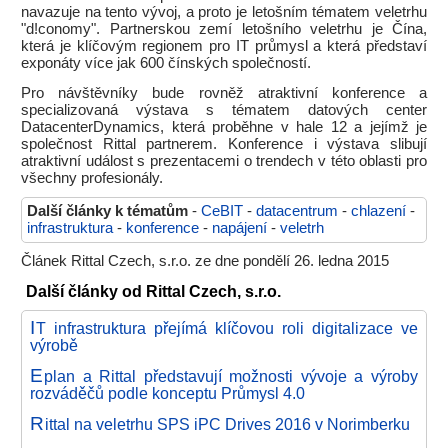
navazuje na tento vývoj, a proto je letošním tématem veletrhu
"d!conomy". Partnerskou zemí letošního veletrhu je Čína,
která je klíčovým regionem pro IT průmysl a která představí
exponáty více jak 600 čínských společností.
Pro návštěvníky bude rovněž atraktivní konference a
specializovaná výstava s tématem datových center
DatacenterDynamics, která proběhne v hale 12 a jejímž je
společnost Rittal partnerem. Konference i výstava slibují
atraktivní událost s prezentacemi o trendech v této oblasti pro
všechny profesionály.
Další články k tématům
-
CeBIT
-
datacentrum
-
chlazení
-
infrastruktura
-
konference
-
napájení
-
veletrh
Článek Rittal Czech, s.r.o. ze dne pondělí 26. ledna 2015
Další články od Rittal Czech, s.r.o.
I
T infrastruktura přejímá klíčovou roli digitalizace ve
výrobě
E
plan a Rittal představují možnosti vývoje a výroby
rozváděčů podle konceptu Průmysl 4.0
R
ittal na veletrhu SPS iPC Drives 2016 v Norimberku