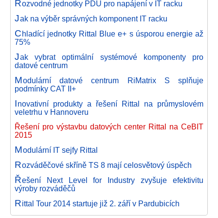
R
ozvodné jednotky PDU pro napájení v IT racku
J
ak na výběr správných komponent IT racku
C
hladící jednotky Rittal Blue e+ s úsporou energie až
75%
J
ak vybrat optimální systémové komponenty pro
datové centrum
M
odulární datové centrum RiMatrix S splňuje
podmínky CAT II+
I
novativní produkty a řešení Rittal na průmyslovém
veletrhu v Hannoveru
Řešení pro výstavbu datových center Rittal na CeBIT
2015
M
odulární IT sejfy Rittal
R
ozváděčové skříně TS 8 mají celosvětový úspěch
Ř
ešení Next Level for Industry zvyšuje efektivitu
výroby rozváděčů
R
ittal Tour 2014 startuje již 2. září v Pardubicích