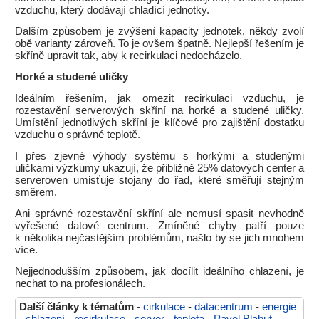
vzduchu, který dodávají chladící jednotky.
Dalším způsobem je zvýšení kapacity jednotek, někdy zvolí
obě varianty zároveň. To je ovšem špatně. Nejlepší řešením je
skříně upravit tak, aby k recirkulaci nedocházelo.
Horké a studené uličky
Ideálním řešením, jak omezit recirkulaci vzduchu, je
rozestavění serverových skříní na horké a studené uličky.
Umístění jednotlivých skříní je klíčové pro zajištění dostatku
vzduchu o správné teplotě.
I přes zjevné výhody systému s horkými a studenými
uličkami výzkumy ukazují, že přibližně 25% datových center a
serveroven umisťuje stojany do řad, které směřují stejným
směrem.
Ani správné rozestavění skříní ale nemusí spasit nevhodně
vyřešené datové centrum. Zmíněné chyby patří pouze
k několika nejčastějším problémům, našlo by se jich mnohem
více.
Nejjednodušším způsobem, jak docílit ideálního chlazení, je
nechat to na profesionálech.
Další články k tématům
-
cirkulace
-
datacentrum
-
energie