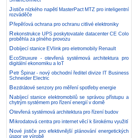
J
ističe nízkého napětí MasterPact MTZ pro inteligentní
rozváděče
P
řepěťová ochrana pro ochranu citlivé elektroniky
R
ekonstrukce UPS poskytovatale datacenter CE Colo
proběhla za plného provozu
D
obíjecí stanice EVlink pro eletromobily Renault
E
coStruxure - otevřená systémová architektura pro
digitální ekonomiku a IoT
P
etr Špinar - nový obchodní ředitel divize IT Business
Schneider Electric
B
ezdrátové senzory pro měření spotřeby energie
N
abíjecí stanice elektromobilů se správou přístupu a
chytrým systémem pro řízení energií v domě
O
tevřená systémová architektura pro řízení budov
M
ikrodatová centra pro internet věcí k širokému využití
N
ové jističe pro efektivnější plánování energetických
úspor ve výrobě