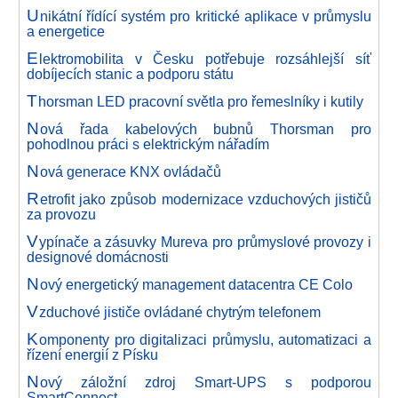
U
nikátní řídící systém pro kritické aplikace v průmyslu
a energetice
E
lektromobilita v Česku potřebuje rozsáhlejší síť
dobíjecích stanic a podporu státu
T
horsman LED pracovní světla pro řemeslníky i kutily
N
ová řada kabelových bubnů Thorsman pro
pohodlnou práci s elektrickým nářadím
N
ová generace KNX ovládačů
R
etrofit jako způsob modernizace vzduchových jističů
za provozu
V
ypínače a zásuvky Mureva pro průmyslové provozy i
designové domácnosti
N
ový energetický management datacentra CE Colo
V
zduchové jističe ovládané chytrým telefonem
K
omponenty pro digitalizaci průmyslu, automatizaci a
řízení energií z Písku
N
ový záložní zdroj Smart-UPS s podporou
SmartConnect