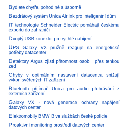
B
ydlete chytře, pohodlně a úsporně
B
ezdrátový systém Unica Airlink pro inteligentní dům
I
T technologie Schneider Electric pomáhají českému
exportu do zahraničí
D
vojitý USB konektor pro rychlé nabíjení
U
PS Galaxy VX pružně reaguje na energetické
potřeby datacenter
D
etektory Argus zjistí přítomnost osob i přes tenkou
zeď
C
hyby v optimálním nastavení datacentra snižují
výkon svěřených IT zařízení
B
luetooth přijímač Unica pro audio přehrávání z
externích zařízení
G
alaxy VX - nová generace ochrany napájení
datových center
E
lektromobily BMW i3 ve službách české policie
P
roaktivní monitoring prostředí datových center