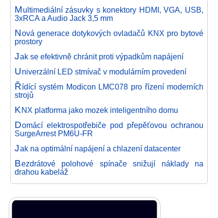
M
ultimediální zásuvky s konektory HDMI, VGA, USB,
3xRCA a Audio Jack 3,5 mm
N
ová generace dotykových ovladačů KNX pro bytové
prostory
J
ak se efektivně chránit proti výpadkům napájení
U
niverzální LED stmívač v modulárním provedení
Ř
ídící systém Modicon LMC078 pro řízení moderních
strojů
K
NX platforma jako mozek inteligentního domu
D
omácí elektrospotřebiče pod přepěťovou ochranou
SurgeArrest PM6U-FR
J
ak na optimální napájení a chlazení datacenter
B
ezdrátové polohové spínače snižují náklady na
drahou kabeláž