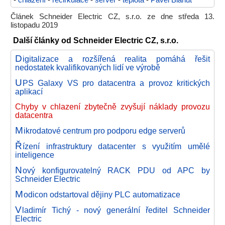
-
chlazení
-
recirkulace
-
server
-
teplota
-
Pavel Blahut
Článek Schneider Electric CZ, s.r.o. ze dne středa 13.
listopadu 2019
Další články od Schneider Electric CZ, s.r.o.
D
igitalizace a rozšířená realita pomáhá řešit
nedostatek kvalifikovaných lidí ve výrobě
U
PS Galaxy VS pro datacentra a provoz kritických
aplikací
Chyby v chlazení zbytečně zvyšují náklady provozu
datacentra
M
ikrodatové centrum pro podporu edge serverů
Ř
ízení infrastruktury datacenter s využitím umělé
inteligence
N
ový konfigurovatelný RACK PDU od APC by
Schneider Electric
M
odicon odstartoval dějiny PLC automatizace
V
ladimír Tichý - nový generální ředitel Schneider
Electric