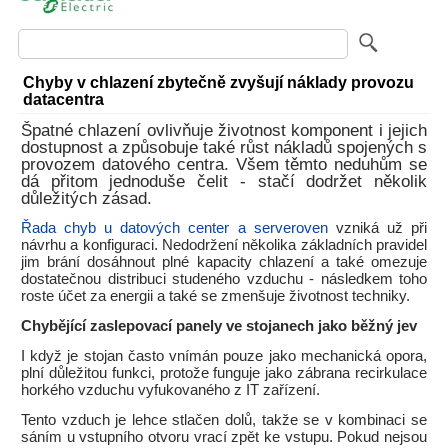
Chyby v chlazení zbytečně zvyšují náklady provozu
datacentra
Špatné chlazení ovlivňuje životnost komponent i jejich
dostupnost a způsobuje také růst nákladů spojených s
provozem datového centra. Všem těmto neduhům se
dá přitom jednoduše čelit - stačí dodržet několik
důležitých zásad.
Řada chyb u datových center a serveroven
vzniká už při
návrhu a konfiguraci. Nedodržení několika základních pravidel
jim brání dosáhnout plné kapacity chlazení a také omezuje
dostatečnou distribuci studeného vzduchu - následkem toho
roste účet za energii a také se zmenšuje životnost techniky.
Chybějící zaslepovací panely ve stojanech jako běžný jev
I když je stojan často vnímán pouze jako mechanická opora,
plní důležitou funkci, protože funguje jako zábrana recirkulace
horkého vzduchu vyfukovaného z IT zařízení.
Tento vzduch je lehce stlačen dolů, takže se v kombinaci se
sáním u vstupního otvoru vrací zpět ke vstupu. Pokud nejsou