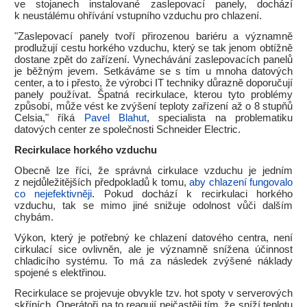
ve stojanech instalované zaslepovací panely, dochází
k neustálému ohřívání vstupního vzduchu pro chlazení.
"Zaslepovací panely tvoří přirozenou bariéru a významně
prodlužují cestu horkého vzduchu, který se tak jenom obtížně
dostane zpět do zařízení. Vynechávání zaslepovacích panelů
je běžným jevem. Setkáváme se s tím u mnoha datových
center, a to i přesto, že výrobci IT techniky důrazně doporučují
panely používat. Špatná recirkulace, kterou tyto problémy
způsobí, může vést ke zvýšení teploty zařízení až o 8 stupňů
Celsia," říká
Pavel Blahut
, specialista na problematiku
datových center ze společnosti Schneider Electric.
Recirkulace horkého vzduchu
Obecně lze říci, že správná cirkulace vzduchu je jedním
z nejdůležitějších předpokladů k tomu,
aby chlazení fungovalo
co nejefektivněji
. Pokud dochází k recirkulaci horkého
vzduchu, tak se mimo jiné snižuje odolnost vůči dalším
chybám.
Výkon, který je potřebný ke chlazení datového centra, není
cirkulací sice ovlivněn, ale je významně snížena účinnost
chladicího systému. To má za následek zvýšené náklady
spojené s elektřinou.
Recirkulace se projevuje obvykle tzv. hot spoty v serverových
skříních. Operátoři na to reagují nejčastěji tím, že sníží teplotu