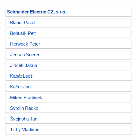
Schneider Electric CZ, s.r.o.
Blahut Pavel
Bohušík Petr
Herweck Peter
Jensen Soeren
Jiříček Jakub
Kabát Leoš
Kačer Jan
Mikeš František
Svrdlin Radko
Švejnoha Jan
Tichý Vladimír