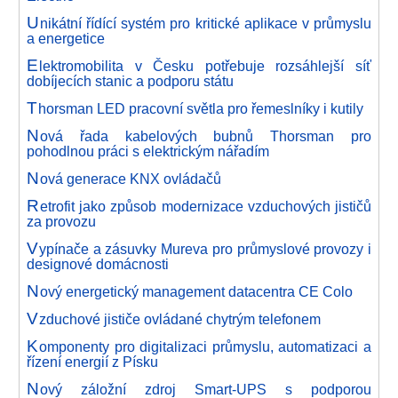
U
nikátní řídící systém pro kritické aplikace v průmyslu
a energetice
E
lektromobilita v Česku potřebuje rozsáhlejší síť
dobíjecích stanic a podporu státu
T
horsman LED pracovní světla pro řemeslníky i kutily
N
ová řada kabelových bubnů Thorsman pro
pohodlnou práci s elektrickým nářadím
N
ová generace KNX ovládačů
R
etrofit jako způsob modernizace vzduchových jističů
za provozu
V
ypínače a zásuvky Mureva pro průmyslové provozy i
designové domácnosti
N
ový energetický management datacentra CE Colo
V
zduchové jističe ovládané chytrým telefonem
K
omponenty pro digitalizaci průmyslu, automatizaci a
řízení energií z Písku
N
ový záložní zdroj Smart-UPS s podporou