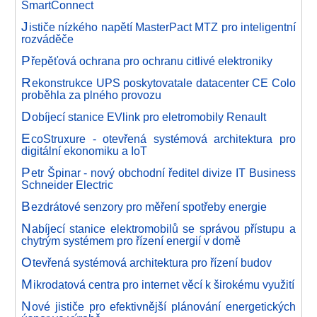
SmartConnect
J
ističe nízkého napětí MasterPact MTZ pro inteligentní
rozváděče
P
řepěťová ochrana pro ochranu citlivé elektroniky
R
ekonstrukce UPS poskytovatale datacenter CE Colo
proběhla za plného provozu
D
obíjecí stanice EVlink pro eletromobily Renault
E
coStruxure - otevřená systémová architektura pro
digitální ekonomiku a IoT
P
etr Špinar - nový obchodní ředitel divize IT Business
Schneider Electric
B
ezdrátové senzory pro měření spotřeby energie
N
abíjecí stanice elektromobilů se správou přístupu a
chytrým systémem pro řízení energií v domě
O
tevřená systémová architektura pro řízení budov
M
ikrodatová centra pro internet věcí k širokému využití
N
ové jističe pro efektivnější plánování energetických