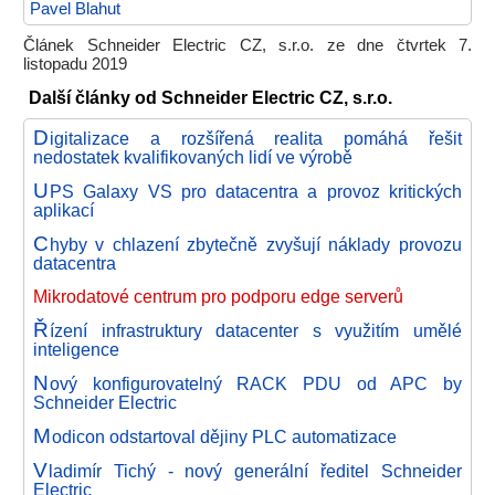
Pavel Blahut
Článek Schneider Electric CZ, s.r.o. ze dne čtvrtek 7.
listopadu 2019
Další články od Schneider Electric CZ, s.r.o.
D
igitalizace a rozšířená realita pomáhá řešit
nedostatek kvalifikovaných lidí ve výrobě
U
PS Galaxy VS pro datacentra a provoz kritických
aplikací
C
hyby v chlazení zbytečně zvyšují náklady provozu
datacentra
Mikrodatové centrum pro podporu edge serverů
Ř
ízení infrastruktury datacenter s využitím umělé
inteligence
N
ový konfigurovatelný RACK PDU od APC by
Schneider Electric
M
odicon odstartoval dějiny PLC automatizace
V
ladimír Tichý - nový generální ředitel Schneider
Electric