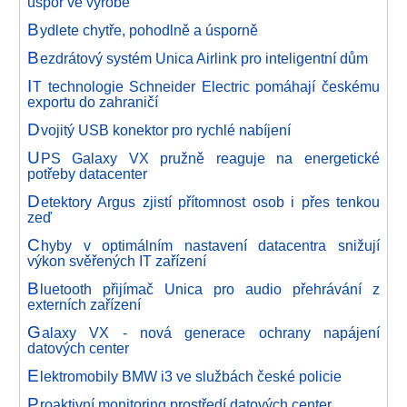
úspor ve výrobě
B
ydlete chytře, pohodlně a úsporně
B
ezdrátový systém Unica Airlink pro inteligentní dům
I
T technologie Schneider Electric pomáhají českému
exportu do zahraničí
D
vojitý USB konektor pro rychlé nabíjení
U
PS Galaxy VX pružně reaguje na energetické
potřeby datacenter
D
etektory Argus zjistí přítomnost osob i přes tenkou
zeď
C
hyby v optimálním nastavení datacentra snižují
výkon svěřených IT zařízení
B
luetooth přijímač Unica pro audio přehrávání z
externích zařízení
G
alaxy VX - nová generace ochrany napájení
datových center
E
lektromobily BMW i3 ve službách české policie
P
roaktivní monitoring prostředí datových center