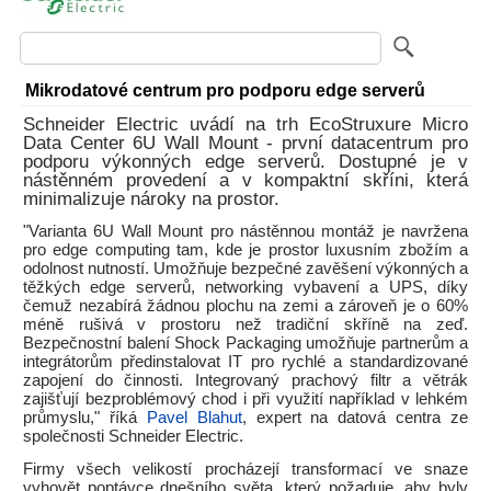
Mikrodatové centrum pro podporu edge serverů
Schneider Electric uvádí na trh EcoStruxure Micro
Data Center 6U Wall Mount - první datacentrum pro
podporu výkonných edge serverů. Dostupné je v
nástěnném provedení a v kompaktní skříni, která
minimalizuje nároky na prostor.
"Varianta 6U Wall Mount pro nástěnnou montáž je navržena
pro edge computing tam, kde je prostor luxusním zbožím a
odolnost nutností. Umožňuje bezpečné zavěšení výkonných a
těžkých edge serverů, networking vybavení a UPS, díky
čemuž nezabírá žádnou plochu na zemi a zároveň je o 60%
méně rušivá v prostoru než tradiční skříně na zeď.
Bezpečnostní balení Shock Packaging umožňuje partnerům a
integrátorům předinstalovat IT pro rychlé a standardizované
zapojení do činnosti. Integrovaný prachový filtr a větrák
zajišťují bezproblémový chod i při využití například v lehkém
průmyslu," říká
Pavel Blahut
, expert na datová centra ze
společnosti Schneider Electric.
Firmy všech velikostí procházejí transformací ve snaze
vyhovět poptávce dnešního světa, který požaduje, aby byly