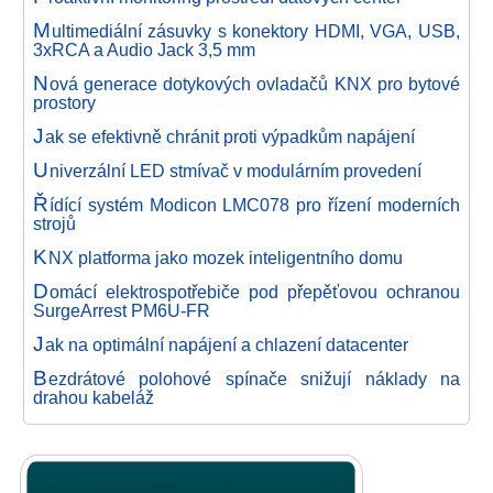
M
ultimediální zásuvky s konektory HDMI, VGA, USB,
3xRCA a Audio Jack 3,5 mm
N
ová generace dotykových ovladačů KNX pro bytové
prostory
J
ak se efektivně chránit proti výpadkům napájení
U
niverzální LED stmívač v modulárním provedení
Ř
ídící systém Modicon LMC078 pro řízení moderních
strojů
K
NX platforma jako mozek inteligentního domu
D
omácí elektrospotřebiče pod přepěťovou ochranou
SurgeArrest PM6U-FR
J
ak na optimální napájení a chlazení datacenter
B
ezdrátové polohové spínače snižují náklady na
drahou kabeláž