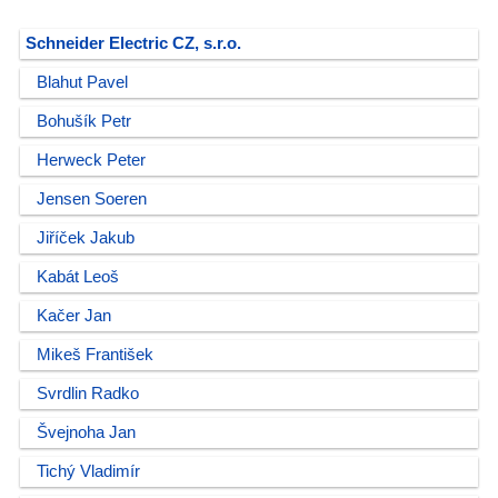
Schneider Electric CZ, s.r.o.
Blahut Pavel
Bohušík Petr
Herweck Peter
Jensen Soeren
Jiříček Jakub
Kabát Leoš
Kačer Jan
Mikeš František
Svrdlin Radko
Švejnoha Jan
Tichý Vladimír