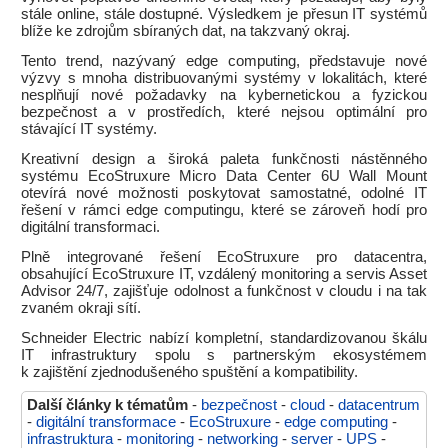
stále online, stále dostupné. Výsledkem je přesun IT systémů
blíže ke zdrojům sbíraných dat, na takzvaný okraj.
Tento trend, nazývaný edge computing, představuje nové
výzvy s mnoha distribuovanými systémy v lokalitách, které
nesplňují nové požadavky na kybernetickou a fyzickou
bezpečnost a v prostředích, které nejsou optimální pro
stávající IT systémy.
Kreativní design a široká paleta funkčnosti nástěnného
systému EcoStruxure Micro Data Center 6U Wall Mount
otevírá nové možnosti poskytovat samostatné, odolné IT
řešení v rámci edge computingu, které se zároveň hodí pro
digitální transformaci.
Plně integrované řešení EcoStruxure pro datacentra,
obsahující EcoStruxure IT, vzdálený monitoring a servis Asset
Advisor 24/7, zajišťuje odolnost a funkčnost v cloudu i na tak
zvaném okraji sítí.
Schneider Electric nabízí kompletní, standardizovanou škálu
IT infrastruktury spolu s partnerským ekosystémem
k zajištění zjednodušeného spuštění a kompatibility.
Další články k tématům
-
bezpečnost
-
cloud
-
datacentrum
-
digitální transformace
-
EcoStruxure
-
edge computing
-
infrastruktura
-
monitoring
-
networking
-
server
-
UPS
-