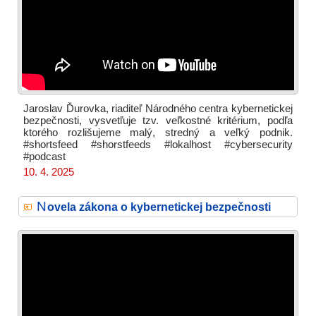
Jaroslav Ďurovka, riaditeľ Národného centra kybernetickej
bezpečnosti, vysvetľuje tzv. veľkostné kritérium, podľa
ktorého rozlišujeme malý, stredný a veľký podnik.
#shortsfeed #shorstfeeds #lokalhost #cybersecurity
#podcast
10. 4. 2025
N
ovela zákona o kybernetickej bezpečnosti