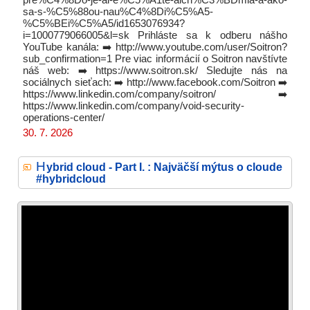
sa-s-%C5%88ou-nau%C4%8Di%C5%A5-
%C5%BEi%C5%A5/id1653076934?
i=1000779066005&l=sk Prihláste sa k odberu nášho
YouTube kanála: ➡️ http://www.youtube.com/user/Soitron?
sub_confirmation=1 Pre viac informácií o Soitron navštívte
náš web: ➡️ https://www.soitron.sk/ Sledujte nás na
sociálnych sieťach: ➡️ http://www.facebook.com/Soitron ➡️
https://www.linkedin.com/company/soitron/ ➡️
https://www.linkedin.com/company/void-security-
operations-center/
30. 7. 2026
H
ybrid cloud - Part I. : Najväčší mýtus o cloude
#hybridcloud