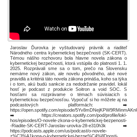
Jaroslav Ďurovka je vyštudovaný právnik a riaditeľ
Národného centra kybernetickej bezpečnosti (SK-CERT).
Témou nášho rozhovoru bola hlavne novela zákona o
kybernetickej bezpečnosti, ktorá vstúpila do platnosti 1. 1.
2025. Rozprávali sme sa o tom, prečo na Slovensku
nemáme nový zákon, ale novelu pôvodného, aké nové
pravidlá a kritériá táto novela zákona prináša, koho sa týka
i o tom, akú budú sankcie za nedodržanie pravidel. lokál
hosť je podcast z produkcie Soitron a void SOC. S
hosťami sa rozprávame o témach súvisiacich s
kybernetickou bezpečnosťou. Vypočuť si ho môžete aj na
podcastových platformách: ➡️
https://open.spotify.com/episode/5Yv8mDNejKPW9RMinmAKn
➡️ https://creators.spotify.com/pod/profile/lokl-
hos/episodes/O-novele-zkona-o-kybernetickej-bezpenosti-
-Riadite-SK-CERT-Jaroslav-urovka-28-e310h3k ➡️
https://podcasts.apple.com/us/podcast/o-novele-
z%C3%A1kona-o-kybernetickej-bezpe%C4%8Dnosti-