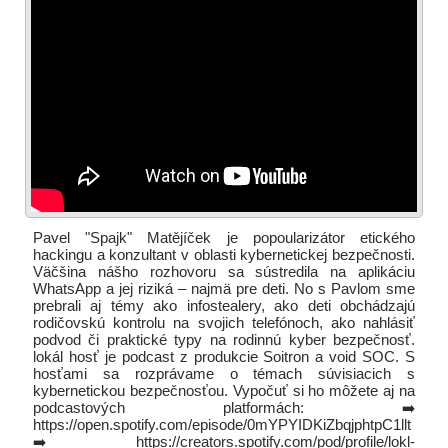
Pavel "Spajk" Matějíček je popoularizátor etického
hackingu a konzultant v oblasti kybernetickej bezpečnosti.
Väčšina nášho rozhovoru sa sústredila na aplikáciu
WhatsApp a jej riziká – najmä pre deti. No s Pavlom sme
prebrali aj témy ako infostealery, ako deti obchádzajú
rodičovskú kontrolu na svojich telefónoch, ako nahlásiť
podvod či praktické typy na rodinnú kyber bezpečnosť.
lokál hosť je podcast z produkcie Soitron a void SOC. S
hosťami sa rozprávame o témach súvisiacich s
kybernetickou bezpečnosťou. Vypočuť si ho môžete aj na
podcastových platformách: ➡️
https://open.spotify.com/episode/0mYPYIDKiZbqjphtpC1llt
➡️ https://creators.spotify.com/pod/profile/lokl-