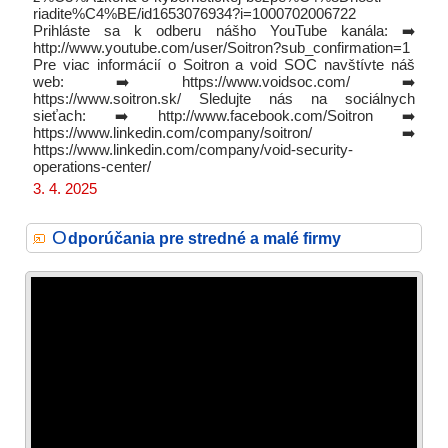
riadite%C4%BE/id1653076934?i=1000702006722
Prihláste sa k odberu nášho YouTube kanála: ➡️
http://www.youtube.com/user/Soitron?sub_confirmation=1
Pre viac informácií o Soitron a void SOC navštívte náš
web: ➡️ https://www.voidsoc.com/ ➡️
https://www.soitron.sk/ Sledujte nás na sociálnych
sieťach: ➡️ http://www.facebook.com/Soitron ➡️
https://www.linkedin.com/company/soitron/ ➡️
https://www.linkedin.com/company/void-security-
operations-center/
3. 4. 2025
O
dporúčania pre stredné a malé firmy