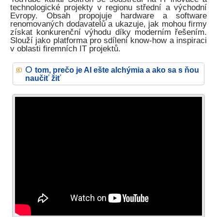
technologické projekty v regionu střední a východní
Evropy. Obsah propojuje hardware a software
renomovaných dodavatelů a ukazuje, jak mohou firmy
získat konkurenční výhodu díky moderním řešením.
Slouží jako platforma pro sdílení know-how a inspiraci
v oblasti firemních IT projektů.
O
tom, prečo je AI ešte alchýmia a ako sa s ňou
naučiť žiť