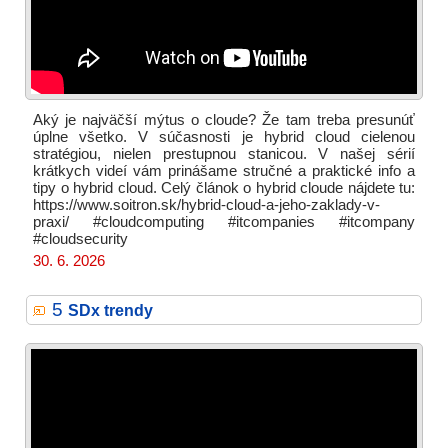
Aký je najväčší mýtus o cloude? Že tam treba presunúť
úplne všetko. V súčasnosti je hybrid cloud cielenou
stratégiou, nielen prestupnou stanicou. V našej sérií
krátkych videí vám prinášame stručné a praktické info a
tipy o hybrid cloud. Celý článok o hybrid cloude nájdete tu:
https://www.soitron.sk/hybrid-cloud-a-jeho-zaklady-v-
praxi/ #cloudcomputing #itcompanies #itcompany
#cloudsecurity
30. 6. 2026
5
SDx trendy