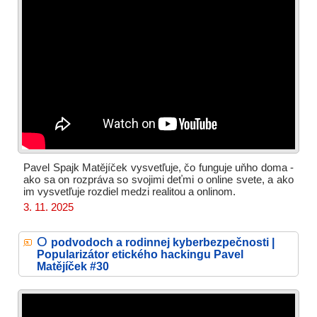
Pavel Spajk Matějíček vysvetľuje, čo funguje uňho doma -
ako sa on rozpráva so svojimi deťmi o online svete, a ako
im vysvetľuje rozdiel medzi realitou a onlinom.
3. 11. 2025
O
podvodoch a rodinnej kyberbezpečnosti |
Popularizátor etického hackingu Pavel
Matějíček #30