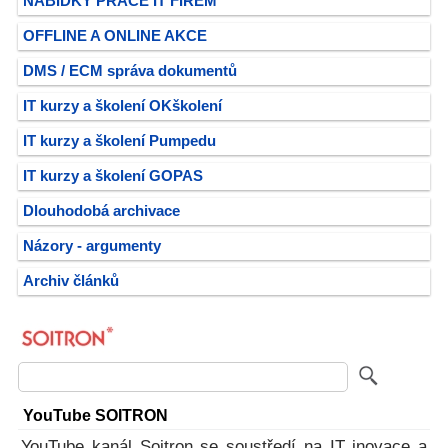
NABÍDKY PRÁCE IT FIREM
OFFLINE A ONLINE AKCE
DMS / ECM správa dokumentů
IT kurzy a školení OKškolení
IT kurzy a školení Pumpedu
IT kurzy a školení GOPAS
Dlouhodobá archivace
Názory - argumenty
Archiv článků
YouTube SOITRON
YouTube kanál Soitron se soustředí na IT inovace a