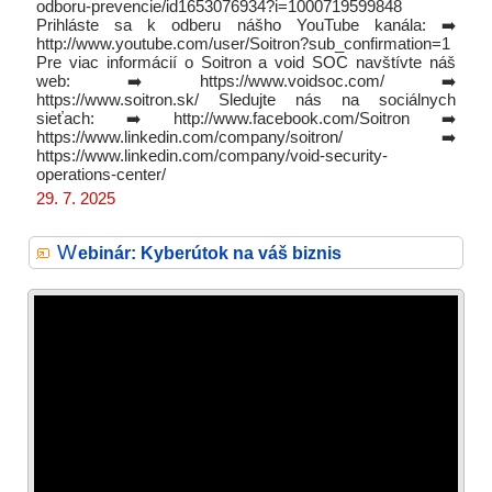
odboru-prevencie/id1653076934?i=1000719599848
Prihláste sa k odberu nášho YouTube kanála: ➡️
http://www.youtube.com/user/Soitron?sub_confirmation=1
Pre viac informácií o Soitron a void SOC navštívte náš
web: ➡️ https://www.voidsoc.com/ ➡️
https://www.soitron.sk/ Sledujte nás na sociálnych
sieťach: ➡️ http://www.facebook.com/Soitron ➡️
https://www.linkedin.com/company/soitron/ ➡️
https://www.linkedin.com/company/void-security-
operations-center/
29. 7. 2025
W
ebinár: Kyberútok na váš biznis