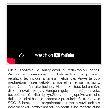
Lucia Kobzová je analytičkou a redaktorkou portálu
Živé.sk so zameraním na kybernetickú bezpečnosť,
reguláciu technológií a umelú inteligenciu. Práve tá bola
predmetom našej debaty a pozreli sme sa na ňu z
viacerých strán: aké hodnoty AI reprezentuje, koho môže
diskriminovať, ako ju v Európe regulujeme, aká je osveta,
bezpečnostné riziká, jej využitie v štátnej správe a mnoho
ďalšieho. lokál hosť je podcast z produkcie Soitron a void
SOC. S hosťami sa rozprávame o témach súvisiacich s
kybernetickou bezpečnosťou. Vypočuť si ho môžete aj na