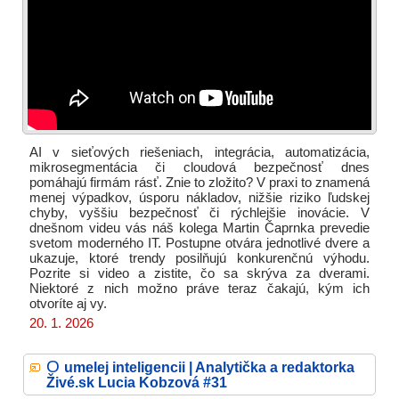
AI v sieťových riešeniach, integrácia, automatizácia,
mikrosegmentácia či cloudová bezpečnosť dnes
pomáhajú firmám rásť. Znie to zložito? V praxi to znamená
menej výpadkov, úsporu nákladov, nižšie riziko ľudskej
chyby, vyššiu bezpečnosť či rýchlejšie inovácie. V
dnešnom videu vás náš kolega Martin Čaprnka prevedie
svetom moderného IT. Postupne otvára jednotlivé dvere a
ukazuje, ktoré trendy posilňujú konkurenčnú výhodu.
Pozrite si video a zistite, čo sa skrýva za dverami.
Niektoré z nich možno práve teraz čakajú, kým ich
otvoríte aj vy.
20. 1. 2026
O
umelej inteligencii | Analytička a redaktorka
Živé.sk Lucia Kobzová #31