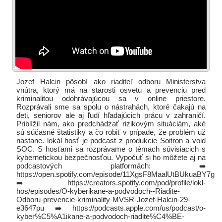
Jozef Halcin pôsobí ako riaditeľ odboru Ministerstva
vnútra, ktorý má na starosti osvetu a prevenciu pred
kriminalitou odohrávajúcou sa v online priestore.
Rozprávali sme sa spolu o nástrahách, ktoré čakajú na
deti, seniorov ale aj ľudí hľadajúcich prácu v zahraničí.
Priblížil nám, ako predchádzať rizikovým situáciám, aké
sú súčasné štatistiky a čo robiť v prípade, že problém už
nastane. lokál hosť je podcast z produkcie Soitron a void
SOC. S hosťami sa rozprávame o témach súvisiacich s
kybernetickou bezpečnosťou. Vypočuť si ho môžete aj na
podcastových platformách: ➡️
https://open.spotify.com/episode/11XgsF8MaalUtBUkuaBY7g
➡️ https://creators.spotify.com/pod/profile/lokl-
hos/episodes/O-kyberikane-a-podvodoch--Riadite-
Odboru-prevencie-kriminality-MVSR-Jozef-Halcin-29-
e3647pu ➡️ https://podcasts.apple.com/us/podcast/o-
kyber%C5%A1ikane-a-podvodoch-riadite%C4%BE-