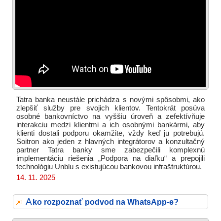
Tatra banka neustále prichádza s novými spôsobmi, ako
zlepšiť služby pre svojich klientov. Tentokrát posúva
osobné bankovníctvo na vyššiu úroveň a zefektívňuje
interakciu medzi klientmi a ich osobnými bankármi, aby
klienti dostali podporu okamžite, vždy keď ju potrebujú.
Soitron ako jeden z hlavných integrátorov a konzultačný
partner Tatra banky sme zabezpečili komplexnú
implementáciu riešenia „Podpora na diaľku“ a prepojili
technológiu Unblu s existujúcou bankovou infraštruktúrou.
14. 11. 2025
A
ko rozpoznať podvod na WhatsApp-e?