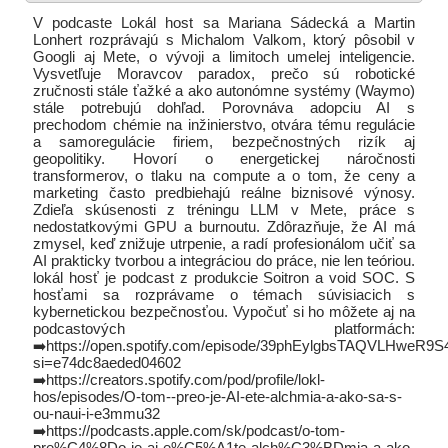
V podcaste Lokál host sa Mariana Sádecká a Martin
Lonhert rozprávajú s Michalom Valkom, ktorý pôsobil v
Googli aj Mete, o vývoji a limitoch umelej inteligencie.
Vysvetľuje Moravcov paradox, prečo sú robotické
zručnosti stále ťažké a ako autonómne systémy (Waymo)
stále potrebujú dohľad. Porovnáva adopciu AI s
prechodom chémie na inžinierstvo, otvára tému regulácie
a samoregulácie firiem, bezpečnostných rizík aj
geopolitiky. Hovorí o energetickej náročnosti
transformerov, o tlaku na compute a o tom, že ceny a
marketing často predbiehajú reálne biznisové výnosy.
Zdieľa skúsenosti z tréningu LLM v Mete, práce s
nedostatkovými GPU a burnoutu. Zdôrazňuje, že AI má
zmysel, keď znižuje utrpenie, a radí profesionálom učiť sa
AI prakticky tvorbou a integráciou do práce, nie len teóriou.
lokál hosť je podcast z produkcie Soitron a void SOC. S
hosťami sa rozprávame o témach súvisiacich s
kybernetickou bezpečnosťou. Vypočuť si ho môžete aj na
podcastových platformách:
➡️https://open.spotify.com/episode/39phEylgbsTAQVLHweR9S
si=e74dc8aeded04602
➡️https://creators.spotify.com/pod/profile/lokl-
hos/episodes/O-tom--preo-je-AI-ete-alchmia-a-ako-sa-s-
ou-naui-i-e3mmu32
➡️https://podcasts.apple.com/sk/podcast/o-tom-
pre%C4%8Do-je-ai-e%C5%A1te-alch%C3%BDmia-a-ako-