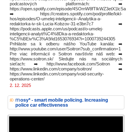
podcastových platformách: ➡️
https://open.spotify.com/episode/4SOrnW8fTIkWZ3etX1lcSa
➡️ https://creators.spotify.com/pod/profile/lokl-
hos/episodes/O-umelej-inteligencii--Analytika-a-
redaktorka-iv-sk-Lucia-Kobzov-31-e3bn7c7 ➡️
https://podcasts.apple.com/us/podcast/o-umelej-
inteligencii-analyti%C4%8Dka-a-redaktorka-
%C5%BEiv%C3%A9/id1653076934?i=1000739244305
Prihláste sa k odberu nášho YouTube kanála: ➡️
http://www.youtube.com/user/Soitron?sub_confirmation=1
Pre viac informácií o Soitron navštívte náš web: ➡️
https://www.soitron.sk/ Sledujte nás na sociálnych
sieťach: ➡️ http://www.facebook.com/Soitron ➡️
https://www.linkedin.com/company/soitron/ ➡️
https://www.linkedin.com/company/void-security-
operations-center/
2. 12. 2025
m
osy* - smart mobile policing. Increasing
police car effectiveness