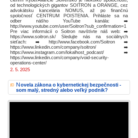
členmi KyberAliancie Slovensko je niekoľko spoločností,
od technologických gigantov SOITRON a ORANGE, cez
advokátsku kancelária NOMUS, až po finančnú
spoločnosť CENTRUM POISTENIA. Prihláste sa na
odber nášho YouTube kanála: ➡️
http://www.youtube.com/user/Soitron?sub_confirmation=1
Pre viac informácií o Soitron navštívte náš web: ➡️
https://www.soitron.sk/ Sledujte nás na sociálnych
sieťach: ➡️ http://www.facebook.com/Soitron ➡️
https://www.linkedin.com/company/soitron/ ➡️
https://www.instagram.com/lokalhost_podcast/ ➡️
https://www.linkedin.com/company/void-security-
operations-center/
2. 5. 2025
N
ovela zákona o kybernetickej bezpečnosti -
som malý, stredný alebo veľký podnik?