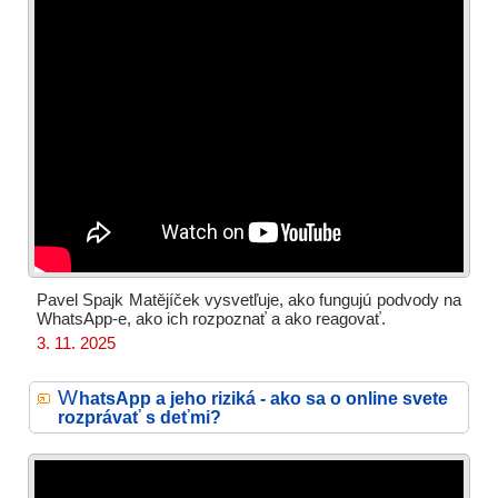
Pavel Spajk Matějíček vysvetľuje, ako fungujú podvody na
WhatsApp-e, ako ich rozpoznať a ako reagovať.
3. 11. 2025
W
hatsApp a jeho riziká - ako sa o online svete
rozprávať s deťmi?