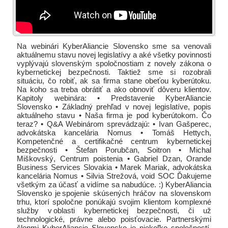
Na webinári KyberAliancie Slovensko sme sa venovali
aktuálnemu stavu novej legislatívy a aké všetky povinnosti
vyplývajú slovenským spoločnostiam z novely zákona o
kybernetickej bezpečnosti. Taktiež sme si rozobrali
situáciu, čo robiť, ak sa firma stane obeťou kyberútoku.
Na koho sa treba obrátiť a ako obnoviť dôveru klientov.
Kapitoly webinára: • Predstavenie KyberAliancie
Slovensko • Základný prehľad v novej legislatíve, popis
aktuálneho stavu • Naša firma je pod kyberútokom. Čo
teraz? • Q&A Webinárom sprevádzajú: • Ivan Gašperec,
advokátska kancelária Nomus • Tomáš Hettych,
Kompetenčné a certifikačné centrum kybernetickej
bezpečnosti • Štefan Porubčan, Soitron • Michal
Miškovský, Centrum poistenia • Gabriel Dzan, Orande
Business Services Slovakia • Marek Mariak, advokátska
kancelária Nomus • Silvia Strežová, void SOC Ďakujeme
všetkým za účasť a vidíme sa nabudúce. :) KyberAliancia
Slovensko je spojenie skúsených hráčov na slovenskom
trhu, ktorí spoločne ponúkajú svojim klientom komplexné
služby v oblasti kybernetickej bezpečnosti, či už
technologické, právne alebo poisťovacie. Partnerskými