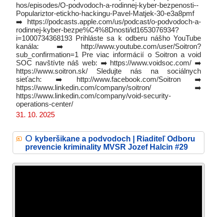
hos/episodes/O-podvodoch-a-rodinnej-kyber-bezpenosti--
Populariztor-etickho-hackingu-Pavel-Matjek-30-e3a8pmf
➡️ https://podcasts.apple.com/us/podcast/o-podvodoch-a-
rodinnej-kyber-bezpe%C4%8Dnosti/id1653076934?
i=1000734368193 Prihláste sa k odberu nášho YouTube
kanála: ➡️ http://www.youtube.com/user/Soitron?
sub_confirmation=1 Pre viac informácií o Soitron a void
SOC navštívte náš web: ➡️ https://www.voidsoc.com/ ➡️
https://www.soitron.sk/ Sledujte nás na sociálnych
sieťach: ➡️ http://www.facebook.com/Soitron ➡️
https://www.linkedin.com/company/soitron/ ➡️
https://www.linkedin.com/company/void-security-
operations-center/
31. 10. 2025
O
kyberšikane a podvodoch | Riaditeľ Odboru
prevencie kriminality MVSR Jozef Halcin #29