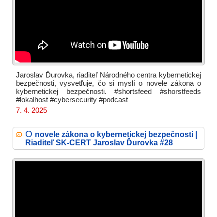
Jaroslav Ďurovka, riaditeľ Národného centra kybernetickej
bezpečnosti, vysvetľuje, čo si myslí o novele zákona o
kybernetickej bezpečnosti. #shortsfeed #shorstfeeds
#lokalhost #cybersecurity #podcast
7. 4. 2025
O
novele zákona o kybernetickej bezpečnosti |
Riaditeľ SK-CERT Jaroslav Ďurovka #28