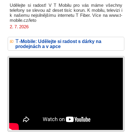
Udělejte si radost! V T Mobilu pro vás máme všechny
telefony se slevou až deset tisíc korun. K mobilu, televizi i
k našemu nejsilnějšímu internetu T Fiber. Více na www.t-
mobile.cz/leto
2. 7. 2026
T
-Mobile: Udělejte si radost s dárky na
prodejnách a v apce