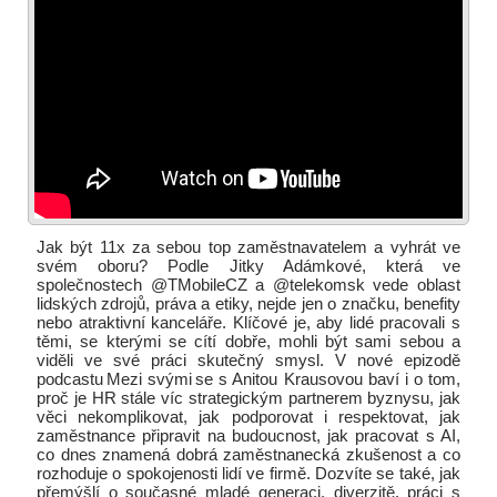
Jak být 11x za sebou top zaměstnavatelem a vyhrát ve
svém oboru? Podle Jitky Adámkové, která ve
společnostech @TMobileCZ a @telekomsk vede oblast
lidských zdrojů, práva a etiky, nejde jen o značku, benefity
nebo atraktivní kanceláře. Klíčové je, aby lidé pracovali s
těmi, se kterými se cítí dobře, mohli být sami sebou a
viděli ve své práci skutečný smysl. V nové epizodě
podcastu Mezi svými se s Anitou Krausovou baví i o tom,
proč je HR stále víc strategickým partnerem byznysu, jak
věci nekomplikovat, jak podporovat i respektovat, jak
zaměstnance připravit na budoucnost, jak pracovat s AI,
co dnes znamená dobrá zaměstnanecká zkušenost a co
rozhoduje o spokojenosti lidí ve firmě. Dozvíte se také, jak
přemýšlí o současné mladé generaci, diverzitě, práci s