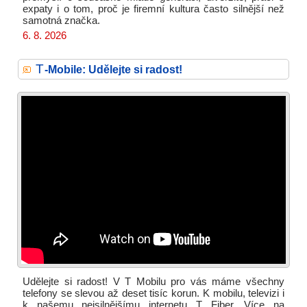
expaty i o tom, proč je firemní kultura často silnější než
samotná značka.
6. 8. 2026
T
-Mobile: Udělejte si radost!
Udělejte si radost! V T Mobilu pro vás máme všechny
telefony se slevou až deset tisíc korun. K mobilu, televizi i
k našemu nejsilnějšímu internetu T Fiber. Více na