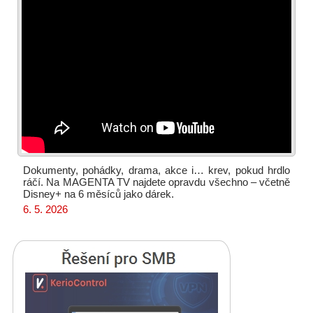
Dokumenty, pohádky, drama, akce i… krev, pokud hrdlo
ráčí. Na MAGENTA TV najdete opravdu všechno – včetně
Disney+ na 6 měsíců jako dárek.
6. 5. 2026