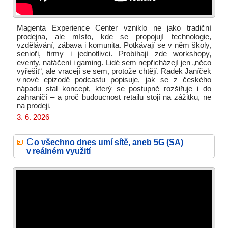
Magenta Experience Center vzniklo ne jako tradiční
prodejna, ale místo, kde se propojují technologie,
vzdělávání, zábava i komunita. Potkávají se v něm školy,
senioři, firmy i jednotlivci. Probíhají zde workshopy,
eventy, natáčení i gaming. Lidé sem nepřicházejí jen „něco
vyřešit“, ale vracejí se sem, protože chtějí. Radek Janíček
v nové epizodě podcastu popisuje, jak se z českého
nápadu stal koncept, který se postupně rozšiřuje i do
zahraničí – a proč budoucnost retailu stojí na zážitku, ne
na prodeji.
3. 6. 2026
C
o všechno dnes umí sítě, aneb 5G (SA)
v reálném využití