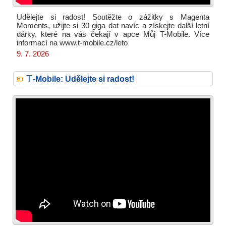
Udělejte si radost! Soutěžte o zážitky s Magenta
Moments, užijte si 30 giga dat navíc a získejte další letní
dárky, které na vás čekají v apce Můj T-Mobile. Více
informací na www.t-mobile.cz/leto
9. 7. 2026
T
-Mobile: Udělejte si radost!