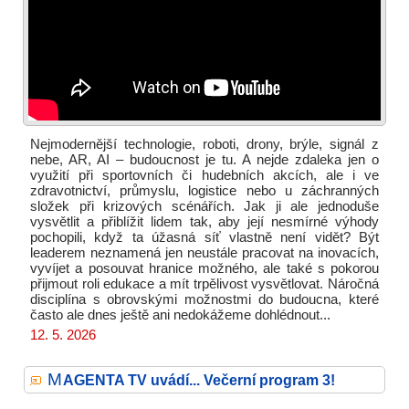
Nejmodernější technologie, roboti, drony, brýle, signál z
nebe, AR, AI – budoucnost je tu. A nejde zdaleka jen o
využití při sportovních či hudebních akcích, ale i ve
zdravotnictví, průmyslu, logistice nebo u záchranných
složek při krizových scénářích. Jak ji ale jednoduše
vysvětlit a přiblížit lidem tak, aby její nesmírné výhody
pochopili, když ta úžasná síť vlastně není vidět? Být
leaderem neznamená jen neustále pracovat na inovacích,
vyvíjet a posouvat hranice možného, ale také s pokorou
přijmout roli edukace a mít trpělivost vysvětlovat. Náročná
disciplína s obrovskými možnostmi do budoucna, které
často ale dnes ještě ani nedokážeme dohlédnout...
12. 5. 2026
M
AGENTA TV uvádí... Večerní program 3!