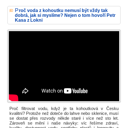
P
roč voda z kohoutku nemusí být vždy tak
dobrá, jak si myslíme? Nejen o tom hovoří Petr
Kasa z Lokni
Proč filtrovat vodu, když je ta kohoutková v Česku
kvalitní? Protože než doteče do lahve nebo sklenice, musí
se dostat přes rozvody někde staré i více než sto let.
Zároveň se mění i naše návyky: víc řešíme zdraví,
kvalitu, dostupnost vody, spotřebu plastů i longevity a