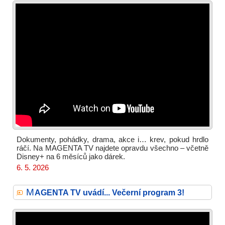
Dokumenty, pohádky, drama, akce i… krev, pokud hrdlo
ráčí. Na MAGENTA TV najdete opravdu všechno – včetně
Disney+ na 6 měsíců jako dárek.
6. 5. 2026
M
AGENTA TV uvádí... Večerní program 3!