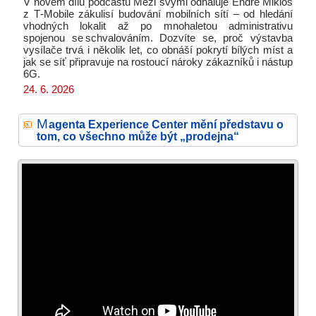
V novém dílu podcastu Mezi svými odhaluje Endre Miklós
z T‑Mobile zákulisí budování mobilních sítí – od hledání
vhodných lokalit až po mnohaletou administrativu
spojenou se schvalováním. Dozvíte se, proč výstavba
vysílače trvá i několik let, co obnáší pokrytí bílých míst a
jak se síť připravuje na rostoucí nároky zákazníků i nástup
6G.
24. 6. 2026
M
agenta Experience Center mění představu o
tom, co všechno může být „prodejna“