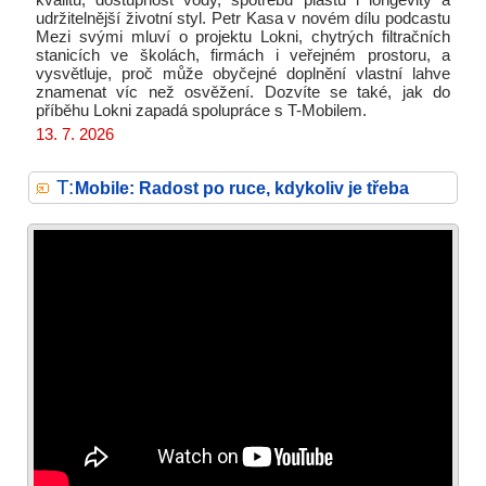
udržitelnější životní styl. Petr Kasa v novém dílu podcastu
Mezi svými mluví o projektu Lokni, chytrých filtračních
stanicích ve školách, firmách i veřejném prostoru, a
vysvětluje, proč může obyčejné doplnění vlastní lahve
znamenat víc než osvěžení. Dozvíte se také, jak do
příběhu Lokni zapadá spolupráce s T-Mobilem.
13. 7. 2026
T:
Mobile: Radost po ruce, kdykoliv je třeba