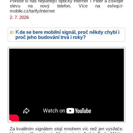
Pořiďte si náš nejsilnější optický internet T Fiber a získejte
slevu na nový telefon. Více na eshop.t-
mobile.cz/tarify/internet
2. 7. 2026
K
de se bere mobilní signál, proč někdy chybí i
proč jeho budování trvá i roky?
Za kvalitním signálem stojí mnohem víc než jen vysílače.