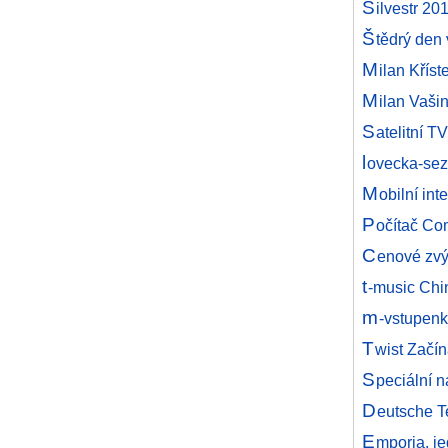
S
ilvestr 2
Š
tědrý den 
M
ilan Křís
M
ilan Vaši
S
atelitní T
l
ovecka-sez
M
obilní in
P
očítač Co
C
enové zvý
t
-music Chi
m
-vstupenk
T
wist Začín
S
peciální 
D
eutsche T
E
mporia, j