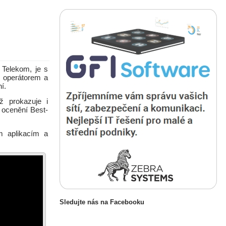
 Telekom, je s
m operátorem a
í.
ž prokazuje i
l ocenění Best-
m aplikacím a
Sledujte nás na Facebooku