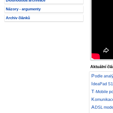
Dlouhodobá archivace
Názory - argumenty
Archiv článků
Aktuální čl
P
odle analý
I
deaPad S10
T
-Mobile p
K
omunikac
A
DSL mode