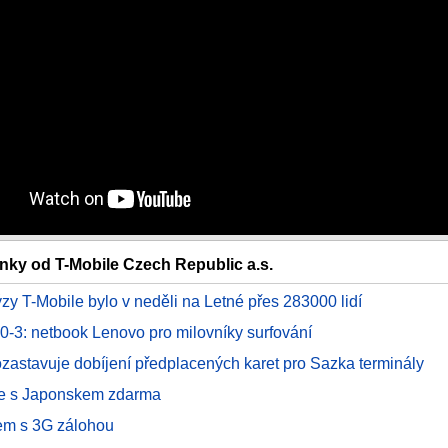
ánky od T-Mobile Czech Republic a.s.
zy T-Mobile bylo v neděli na Letné přes 283000 lidí
-3: netbook Lenovo pro milovníky surfování
ozastavuje dobíjení předplacených karet pro Sazka terminály
e s Japonskem zdarma
m s 3G zálohou