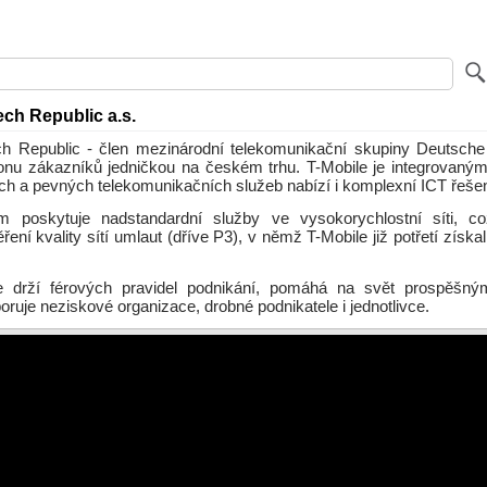
ech Republic a.s.
h Republic - člen mezinárodní telekomunikační skupiny Deutsche
ionu zákazníků jedničkou na českém trhu. T-Mobile je integrovaný
ch a pevných telekomunikačních služeb nabízí i komplexní ICT řešen
m poskytuje nadstandardní služby ve vysokorychlostní síti, co
ení kvality sítí umlaut (dříve P3), v němž T-Mobile již potřetí získa
e drží férových pravidel podnikání, pomáhá na svět prospěšný
ruje neziskové organizace, drobné podnikatele i jednotlivce.