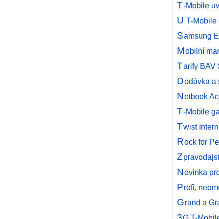
T
-Mobile uv
U
T-Mobile 
S
amsung E
M
obilní ma
T
arify BAV
D
odávka a 
N
etbook Ac
T
-Mobile g
T
wist Inter
R
ock for P
Z
pravodajs
N
ovinka pr
P
rofi, neom
G
rand a Gr
3
G T-Mobile