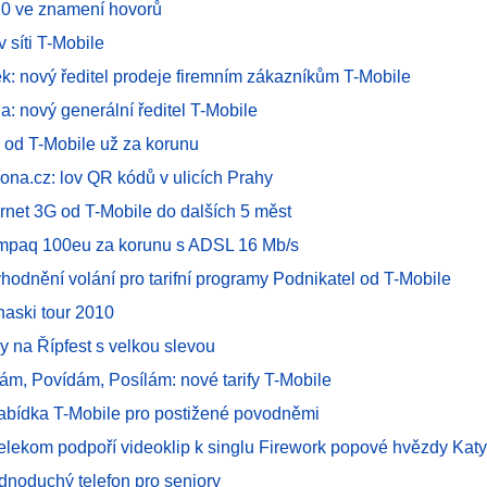
010 ve znamení hovorů
v síti T-Mobile
tek: nový ředitel prodeje firemním zákazníkům T-Mobile
na: nový generální ředitel T-Mobile
V od T-Mobile už za korunu
ona.cz: lov QR kódů v ulicích Prahy
ternet 3G od T-Mobile do dalších 5 měst
mpaq 100eu za korunu s ADSL 16 Mb/s
hodnění volání pro tarifní programy Podnikatel od T-Mobile
naski tour 2010
y na Řípfest s velkou slevou
ám, Povídám, Posílám: nové tarify T-Mobile
nabídka T-Mobile pro postižené povodněmi
elekom podpoří videoklip k singlu Firework popové hvězdy Katy
ednoduchý telefon pro seniory