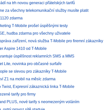
ádí na trh novou generaci přátelských tarifů
ne za všechny telekomunikační služby musíte platit
1120 zdarma
rketing T-Mobile prošel úspěšnými testy
 SE, hudba zdarma pro všechny uživatele
správa zařízení, nová služba T-Mobile pro firemní zákazníky
er Aspire 1410 od T-Mobile
arantuje úspěšnost reklamních SMS a MMS
net Lite, novinka pro občasné surfaře
eople se slevou pro zákazníky T-Mobile
tví Z1 na mobil na měsíc zdarma
o Twist, Expresní zákaznická linka T-Mobile
ezené tarify pro firmy
and PLUS, nové tarify s neomezeným voláním
, ostrý provoz sítě startuje