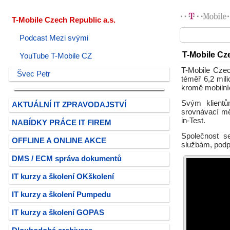
T-Mobile Czech Republic a.s.
Podcast Mezi svými
T-Mobile Cz
YouTube T-Mobile CZ
T-Mobile Czec
Švec Petr
téměř 6,2 mil
kromě mobilní
Svým klientů
AKTUÁLNÍ IT ZPRAVODAJSTVÍ
srovnávací měř
in-Test.
NABÍDKY PRÁCE IT FIREM
Společnost s
OFFLINE A ONLINE AKCE
službám, podpo
DMS / ECM správa dokumentů
IT kurzy a školení OKškolení
IT kurzy a školení Pumpedu
IT kurzy a školení GOPAS