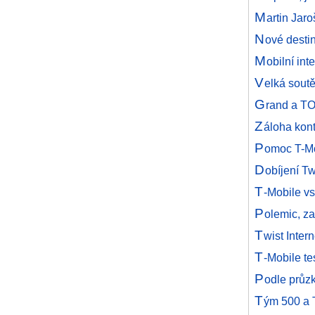
M
artin Jar
N
ové desti
M
obilní in
V
elká soutě
G
rand a TO
Z
áloha kon
P
omoc T-Mo
D
obíjení Tw
T
-Mobile vs
P
olemic, za
T
wist Inter
T
-Mobile t
P
odle průzk
T
ým 500 a 