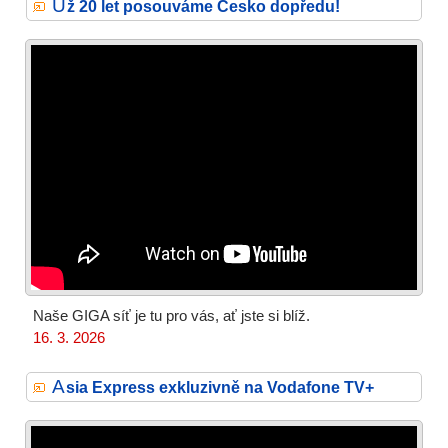
U
ž 20 let posouváme Česko dopředu!
Naše GIGA síť je tu pro vás, ať jste si blíž.
16. 3. 2026
A
sia Express exkluzivně na Vodafone TV+