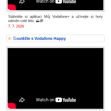
Stáhněte si aplikaci Můj Vodafone+ a užívejte si hory
odměn celé léto. ⛰️🎁
7. 7. 2026
S
outěžte s Vodafone Happy