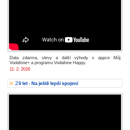
Data zdarma, slevy a další výhody v appce Můj
Vodafone+ a programu Vodafone Happy.
11. 2. 2026
2
0 let - Na ještě lepší spojení