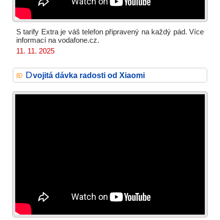
S tarify Extra je váš telefon připravený na každý pád. Více
informací na vodafone.cz.
11. 11. 2025
D
vojitá dávka radosti od Xiaomi