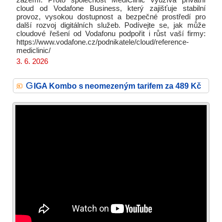
zázemí. Proto společnost MediClinic využívá privátní
cloud od Vodafone Business, který zajišťuje stabilní
provoz, vysokou dostupnost a bezpečné prostředí pro
další rozvoj digitálních služeb. Podívejte se, jak může
cloudové řešení od Vodafonu podpořit i růst vaší firmy:
https://www.vodafone.cz/podnikatele/cloud/reference-
mediclinic/
3. 6. 2026
G
IGA Kombo s neomezeným tarifem za 489 Kč