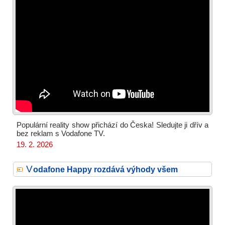
Populární reality show přichází do Česka! Sledujte ji dřív a
bez reklam s Vodafone TV.
19. 2. 2026
V
odafone Happy rozdává výhody všem