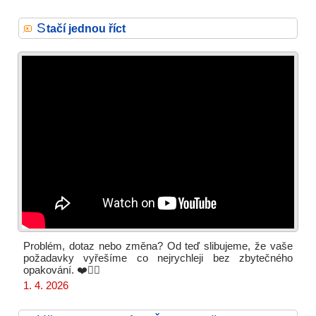
S
tačí jednou říct
Problém, dotaz nebo změna? Od teď slibujeme, že vaše
požadavky vyřešíme co nejrychleji bez zbytečného
opakování. ❤️✌🏻
1. 4. 2026