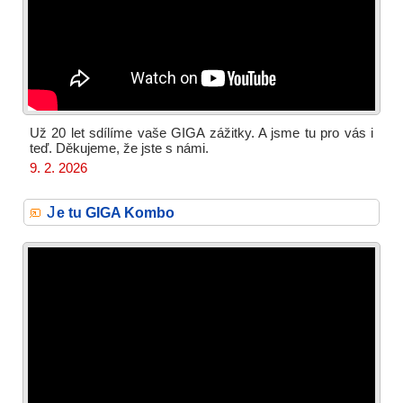
Už 20 let sdílíme vaše GIGA zážitky. A jsme tu pro vás i
teď. Děkujeme, že jste s námi.
9. 2. 2026
J
e tu GIGA Kombo