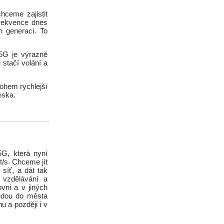
hceme zajistit
frekvence dnes
h generací. To
/5G je výrazně
 stačí volání a
ohem rychlejší
eska.
5G, která nyní
/s. Chceme jít
síť, a dát tak
vzdělávání a
ovni a v jiných
edou do města
u a později i v