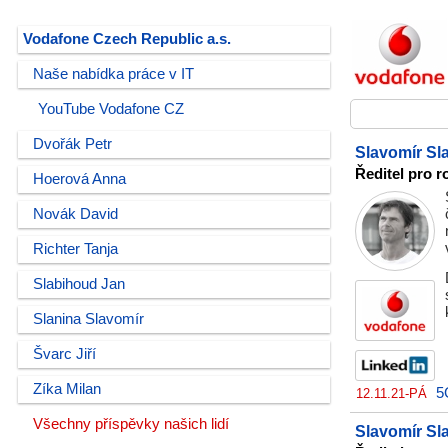
Vodafone Czech Republic a.s.
Naše nabídka práce v IT
YouTube Vodafone CZ
Dvořák Petr
Slavomír Sl
Ředitel pro r
Hoerová Anna
Novák David
Richter Tanja
Slabihoud Jan
Slanina Slavomír
Švarc Jiří
Zíka Milan
5
12.11.21-PÁ
Všechny příspěvky našich lidí
Slavomír Sl