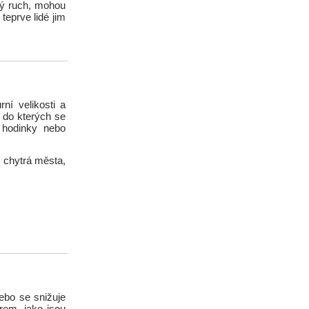
cký ruch, mohou
teprve lidé jim
ní velikosti a
, do kterých se
, hodinky nebo
 chytrá města,
nebo se snižuje