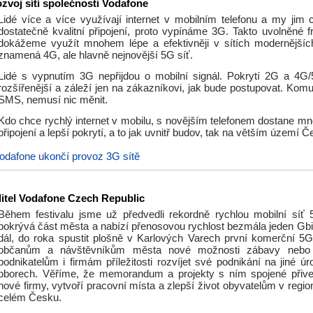
ozvoj sítí společnosti Vodafone
Lidé více a více využívají internet v mobilním telefonu a my jim c
dostatečně kvalitní připojení, proto vypínáme 3G. Takto uvolněné 
dokážeme využít mnohem lépe a efektivněji v sítích modernějšíc
znamená 4G, ale hlavně nejnovější 5G síť.
Lidé s vypnutím 3G nepřijdou o mobilní signál. Pokrytí 2G a 4G
rozšířenější a záleží jen na zákazníkovi, jak bude postupovat. Komu
SMS, nemusí nic měnit.
Kdo chce rychlý internet v mobilu, s novějším telefonem dostane mn
připojení a lepší pokrytí, a to jak uvnitř budov, tak na větším území Č
odafone ukončí provoz 3G sítě
ditel Vodafone Czech Republic
Během festivalu jsme už předvedli rekordně rychlou mobilní síť 
pokrývá část města a nabízí přenosovou rychlost bezmála jeden Gbit
dál, do roka spustit plošně v Karlových Varech první komerční 5G 
občanům a návštěvníkům města nové možnosti zábavy nebo 
podnikatelům i firmám příležitosti rozvíjet své podnikání na jiné úr
oborech. Věříme, že memorandum a projekty s ním spojené přiv
nové firmy, vytvoří pracovní místa a zlepší život obyvatelům v region
celém Česku.