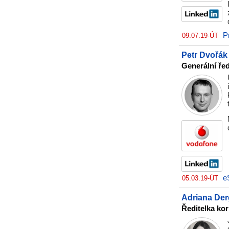
P
09.07.19-ÚT
Petr Dvořák
Generální ře
e
05.03.19-ÚT
Adriana De
Ředitelka ko