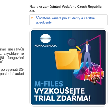
Nabídka zaměstnání Vodafone Czech Republic
a.s.
Vodafone kariéra pro studenty a čerstvé
absolventy
o jiné i kvůli
b, zrychlujeme
jší fungování
ků.
 po vypnutí 3G
poslední aukci