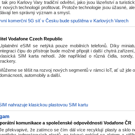
I tak pro Karlovy Vary tradiční odvětví, jako jsou lázeňství a turisti
z nových technologií profitovat. Protože technologie jsou úžasné, ale 
dávají ten správný význam a smysl.
rvní komerční 5G síť v Česku bude spuštěna v Karlových Varech
ditel Vodafone Czech Republic
Uplatnění eSIM se netýká pouze mobilních telefonů. Díky miniatur
integraci čipu do přístroje bude možné připojit i další chytrá zařízení
klasická SIM karta nehodí. Jde například o různá čidla, sondy
trackery.
Můžeme se těšit na rozvoj nových segmentů v rámci IoT, ať už jde o
domácnosti, automobily a další.
SIM nahrazuje klasickou plastovou SIM kartu
rgam
rporátní komunikace a společenské odpovědnosti Vodafone ČR
Je překvapivé, že zatímco se čím dál více recyklují plasty a sklo 