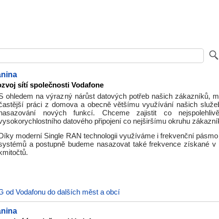
anina
ozvoj sítí společnosti Vodafone
S ohledem na výrazný nárůst datových potřeb našich zákazníků, mim
častější práci z domova a obecně většímu využívání našich služe
nasazování nových funkcí. Chceme zajistit co nejspolehlivě
vysokorychlostního datového připojení co nejširšímu okruhu zákazní
Díky moderní Single RAN technologii využíváme i frekvenční pásmo
systémů a postupně budeme nasazovat také frekvence získané v 
kmitočtů.
G od Vodafonu do dalších měst a obcí
anina