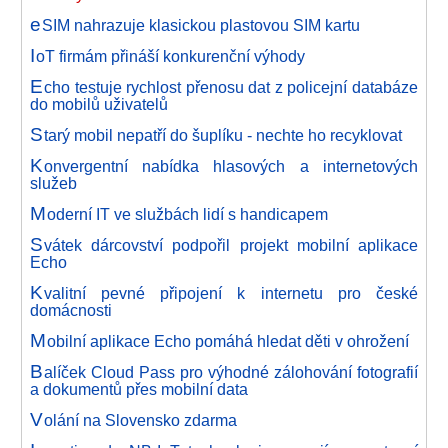
e
SIM nahrazuje klasickou plastovou SIM kartu
I
oT firmám přináší konkurenční výhody
E
cho testuje rychlost přenosu dat z policejní databáze
do mobilů uživatelů
S
tarý mobil nepatří do šuplíku - nechte ho recyklovat
K
onvergentní nabídka hlasových a internetových
služeb
M
oderní IT ve službách lidí s handicapem
S
vátek dárcovství podpořil projekt mobilní aplikace
Echo
K
valitní pevné připojení k internetu pro české
domácnosti
M
obilní aplikace Echo pomáhá hledat děti v ohrožení
B
alíček Cloud Pass pro výhodné zálohování fotografií
a dokumentů přes mobilní data
V
olání na Slovensko zdarma