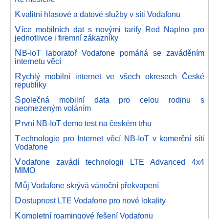
K
valitní hlasové a datové služby v síti Vodafonu
V
íce mobilních dat s novými tarify Red Naplno pro
jednotlivce i firemní zákazníky
N
B-IoT laboratoř Vodafone pomáhá se zaváděním
internetu věcí
R
ychlý mobilní internet ve všech okresech České
republiky
S
polečná mobilní data pro celou rodinu s
neomezeným voláním
P
rvní NB-IoT demo test na českém trhu
T
echnologie pro Internet věcí NB-IoT v komerční síti
Vodafone
V
odafone zavádí technologii LTE Advanced 4x4
MIMO
M
ůj Vodafone skrývá vánoční překvapení
D
ostupnost LTE Vodafone pro nové lokality
K
ompletní roamingové řešení Vodafonu