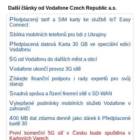
Další články od Vodafone Czech Republic a.s.
P
ředplacený tarif a SIM karty ke službě IoT Easy
Connect
S
bírka mobilních telefonů pro lidi z Ukrajiny
P
ředplacená datová Karta 30 GB ve speciální edici
Vodafonu
5
G od Vodafonu do dalších měst a obcí
V
odafone ukončí provoz 3G sítě
Z
ískejte finanční podporu i rady expertů pro svůj
starup
S
nadná správa a řízení firemní sítě s SD-WAN
V
ylepšené podmínky mobilních služeb Vodafone v
zahraničí
4
00 MB dat zdarma denně jako dárek k Předplacené
kartě 30
První komerční 5G síť v Česku bude spuštěna v
Karlových Varech