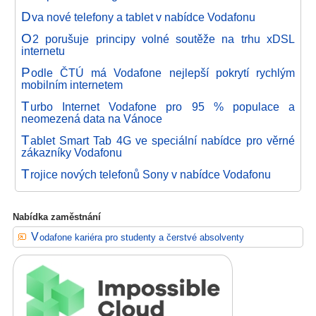
D
va nové telefony a tablet v nabídce Vodafonu
O
2 porušuje principy volné soutěže na trhu xDSL
internetu
P
odle ČTÚ má Vodafone nejlepší pokrytí rychlým
mobilním internetem
T
urbo Internet Vodafone pro 95 % populace a
neomezená data na Vánoce
T
ablet Smart Tab 4G ve speciální nabídce pro věrné
zákazníky Vodafonu
T
rojice nových telefonů Sony v nabídce Vodafonu
Nabídka zaměstnání
Vodafone kariéra pro studenty a čerstvé absolventy