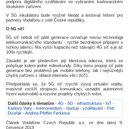
podpora digitálního vzdělávání ve vybraném karlovarském
školském zařízení.
V 5G inkubátoru bude možné hledat a testovat řešení pro
partnery Vodafonu z celé České republiky.
O 5G síťi
5G síť neboli síť páté generace označuje novou technologii
telekomunikačního standardu - rychlé bezdrátové připojení s
nízkou latencí. Má vyšší kapacitu než stávající 4G síť a je až
100x rychlejší.
Zásadní je ale především její blesková odezva, která se
pohybuje kolem jedné milisekundy. Díky tomu propojí síť páté
generace bez problémů jak mobilní telefony, tak i nejrůznější
chytrá zařízení z oblasti internetu věcí (IoT).
Předpokládá se, že 5G síť zrychlí vývoj virtuální reality,
masivně rozšíří strojovou komunikaci, usnadní autonomní
řízení automobilů a rozvine projekty chytrých měst.
Další články k tématům
-
4G
-
5G
-
infrastruktura
-
IoT
-
Karlovy Vary
-
memorandum
-
startup
-
vzdělávání
-
Petr
Dvořák
-
Andrea Pfeffer Ferklová
Článek Vodafone Czech Republic a.s. ze dne úterý 9.
července 2019