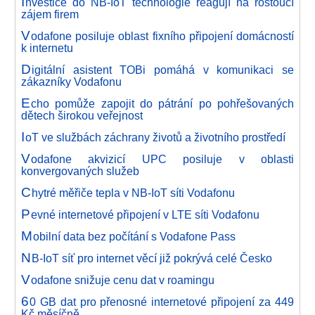
I
nvestice do NB-IoT technologie reagují na rostoucí
zájem firem
V
odafone posiluje oblast fixního připojení domácností
k internetu
D
igitální asistent TOBi pomáhá v komunikaci se
zákazníky Vodafonu
E
cho pomůže zapojit do pátrání po pohřešovaných
dětech širokou veřejnost
I
oT ve službách záchrany životů a životního prostředí
V
odafone akvizicí UPC posiluje v oblasti
konvergovaných služeb
C
hytré měřiče tepla v NB-IoT síti Vodafonu
P
evné internetové připojení v LTE síti Vodafonu
M
obilní data bez počítání s Vodafone Pass
N
B-IoT síť pro internet věcí již pokrývá celé Česko
V
odafone snižuje cenu dat v roamingu
6
0 GB dat pro přenosné internetové připojení za 449
Kč měsíčně