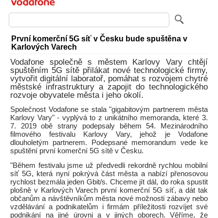
První komerční 5G síť v Česku bude spuštěna v
Karlových Varech
Vodafone společně s městem Karlovy Vary chtějí
spuštěním 5G sítě přilákat nové technologické firmy,
vytvořit digitální laboratoř, pomáhat s rozvojem chytré
městské infrastruktury a zapojit do technologického
rozvoje obyvatele města i jeho okolí.
Společnost Vodafone se stala "gigabitovým partnerem města
Karlovy Vary" - vyplývá to z unikátního memoranda, které 3.
7. 2019 obě strany podepsaly během 54. Mezinárodního
filmového festivalu Karlovy Vary, jehož je Vodafone
dlouholetým partnerem. Podepsané memorandum vede ke
spuštění první komerční 5G sítě v Česku.
"Během festivalu jsme už předvedli rekordně rychlou mobilní
síť 5G, která nyní pokrývá část města a nabízí přenosovou
rychlost bezmála jeden Gbit/s. Chceme jít dál, do roka spustit
plošně v Karlových Varech první komerční 5G síť, a dát tak
občanům a návštěvníkům města nové možnosti zábavy nebo
vzdělávání a podnikatelům i firmám příležitosti rozvíjet své
podnikání na jiné úrovni a v jiných oborech. Věříme, že