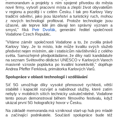
memorandum a projekty s ním spojené přivedou do města
nové firmy, vytvoří pracovní místa a zlepší život obyvatelům
v regionu a později i v celém Česku. I tak pro Karlovy Vary
tradiční odvětví, jako jsou lázeňství a turistický ruch, mohou
z nových technologií profitovat. Protože technologie jsou
úžasné, ale teprve lidé jim dávají ten správný význam a
smysl," říká
Petr Dvořák
, generální ředitel společnosti
Vodafone Czech Republic.
"Vítáme záměr společnosti Vodafone a to, že zvolila právě
Karlovy Vary. Je to místo, kde může kvalitu svých služeb
předvést nejen místním, ale i statisícům návštěvníků z celého
světa. Samozřejmě předpokládáme, že díky naší kandidatuře
na seznam Světového dědictví UNESCO v Karlových Varech
masivně vzroste poptávka po kvalitní konektivitě," doplňuje
Andrea Pfeffer Ferklová, primátorka Karlových Varů.
Spolupráce v oblasti technologií i vzdělávání
Síť 5G umožňuje díky vysoké přenosové rychlosti, větší
stabilitě i kapacitě rozvíjet a nabídnout služby, které zatím
nebyly v mobilních sítích technicky uskutečnitelné. Vodafone
tento posun demonstroval během filmového festivalu, když
ukázal první 5G holografický hovor v Česku.
Na základě memoranda má vzniknout start-up hub pro mladé
a začínající podnikatele. Součástí spolupráce bude též