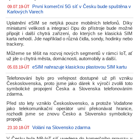
První komerční 5G síť v Česku bude spuštěna v
09.07.19-ÚT
Karlových Varech
Uplatnění eSIM se netýká pouze mobilních telefonů. Díky
miniaturní velikosti a integraci čipu do přístroje bude možné
připojit i další chytrá zařízení, do kterých se klasická SIM
karta nehodí. Jde například o různá čidla, sondy, hodinky nebo
trackery.
Můžeme se těšit na rozvoj nových segmentů v rámci IoT, ať
už jde o chytrá města, domácnosti, automobily a další.
eSIM nahrazuje klasickou plastovou SIM kartu
05.03.19-ÚT
Telefonování bylo pro veřejnost dostupné už při vzniku
Československa, proto jsme jako dárek k výročí zvolili toto
symbolické propojení Česka a Slovenska telefonováním
zdarma.
Před sto lety vzniklo Československo, a protože Vodafone
jako telekomunikační operátor umí překonávat hranice,
rozhodli jsme se znovu Česko a Slovensko symbolicky
propojit.
Volání na Slovensko zdarma
23.10.18-ÚT
V Česku byla NB-IoT síť uvedena do komerčního provozu v