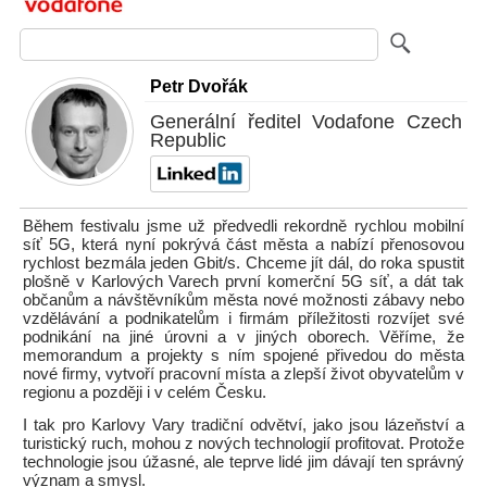
Petr Dvořák
Generální ředitel Vodafone Czech
Republic
Během festivalu jsme už předvedli rekordně rychlou mobilní
síť 5G, která nyní pokrývá část města a nabízí přenosovou
rychlost bezmála jeden Gbit/s. Chceme jít dál, do roka spustit
plošně v Karlových Varech první komerční 5G síť, a dát tak
občanům a návštěvníkům města nové možnosti zábavy nebo
vzdělávání a podnikatelům i firmám příležitosti rozvíjet své
podnikání na jiné úrovni a v jiných oborech. Věříme, že
memorandum a projekty s ním spojené přivedou do města
nové firmy, vytvoří pracovní místa a zlepší život obyvatelům v
regionu a později i v celém Česku.
I tak pro Karlovy Vary tradiční odvětví, jako jsou lázeňství a
turistický ruch, mohou z nových technologií profitovat. Protože
technologie jsou úžasné, ale teprve lidé jim dávají ten správný
význam a smysl.