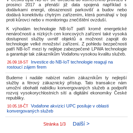
prosinci 2017 a přenáší již data spojená například s
dodávkami energií, obsazeností parkovišť a budov nebo
dodává konektivitu chytrým zařízením, která pomáhají v boji
proti kůrovci nebo v monitoringu znečištění ovzduší.
K výhodám technologie NB-IoT patří kromě energetické
nenáročnosti a nízkých cen koncových zařízení také vysoká
dostupnost služby uvnitř objektů a možnost zapojit do
technologie velké množství zařízení. Z pohledu bezpečnosti
patří NB-IoT mezi ty nejlépe zabezpečené LPWA technologie
a garantuje tak zákazníkům Vodafonu vysokou kvalitu služeb.
Investice do NB-IoT technologie reagují na
26.09.18-ST
rostoucí zájem firem
Budeme i nadále nabízet našim zákazníkům ty nejlepší
služby a férový zákaznický přístup. Tato transakce nám
umožní obohatit nabídku konvergovaných služeb a podpořit
rozvoj vysokorychlostních sítí a digitální ekonomiky České
republiky.
Vodafone akvizicí UPC posiluje v oblasti
10.05.18-ČT
konvergovaných služeb
Další >
Stránka 1/3