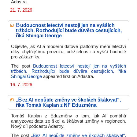
Adastra.
21. 7. 2026
B
udoucnost letectví nestojí jen na vyšších
tržbách. Rozhodující bude důvěra cestujících,
říká Shingai George
Objevte, jak AI a moderní datové platformy mění letectví
díky chytřejšímu provozu, udržitelnosti a vyšší hodnotě
pro zákazníky.
The post
Budoucnost letectví nestojí jen na vyšších
tržbách. Rozhodující bude důvěra cestujících, říká
Shingai George
appeared first on
Adastra.
16. 7. 2026
„B
ez AI nepůjde změny ve školách škálovat“,
říká Tomáš Kaplan z NF Eduzměna
Tomáš Kaplan z Eduzměny o tom, jak AI pomáhá
analyzovat data ze škol a škálovat změny v regionech.
Nový díl podcastu Adastry.
The post
„Bez AI nepůjde změny ve školách škálovat“,