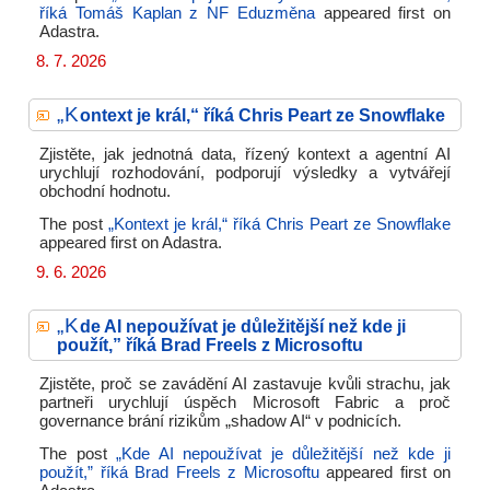
říká Tomáš Kaplan z NF Eduzměna
appeared first on
Adastra.
8. 7. 2026
„K
ontext je král,“ říká Chris Peart ze Snowflake
Zjistěte, jak jednotná data, řízený kontext a agentní AI
urychlují rozhodování, podporují výsledky a vytvářejí
obchodní hodnotu.
The post
„Kontext je král,“ říká Chris Peart ze Snowflake
appeared first on
Adastra.
9. 6. 2026
„K
de AI nepoužívat je důležitější než kde ji
použít,” říká Brad Freels z Microsoftu
Zjistěte, proč se zavádění AI zastavuje kvůli strachu, jak
partneři urychlují úspěch Microsoft Fabric a proč
governance brání rizikům „shadow AI“ v podnicích.
The post
„Kde AI nepoužívat je důležitější než kde ji
použít,” říká Brad Freels z Microsoftu
appeared first on