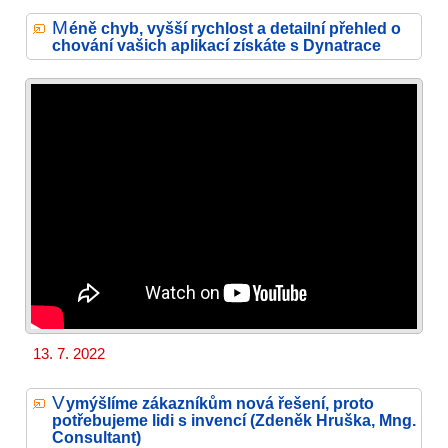
M
éně chyb, vyšší rychlost a detailní přehled o
chování vašich aplikací získáte s Dynatrace
13. 7. 2022
V
ymýšlíme zákazníkům nová řešení, proto
potřebujeme lidi s invencí (Zdeněk Hruška, Mng.
Consultant)