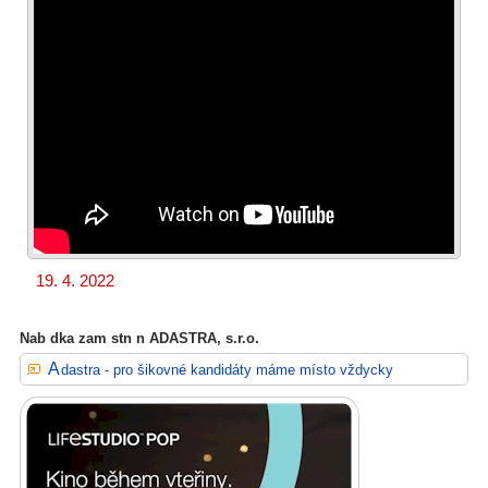
19. 4. 2022
Nab dka zam stn n ADASTRA, s.r.o.
Adastra - pro šikovné kandidáty máme místo vždycky