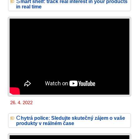
S
mart shelf: track real interest in your products
in real time
26. 4. 2022
C
hytrá police: Sledujte skutečný zájem o vaše
produkty v reálném čase