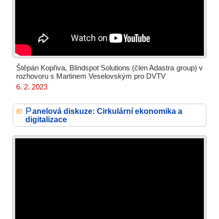
Štěpán Kopřiva, Blindspot Solutions (člen Adastra group) v
rozhovoru s Martinem Veselovským pro DVTV
6. 2. 2023
P
anelová diskuze: Cirkulární ekonomika a
digitalizace