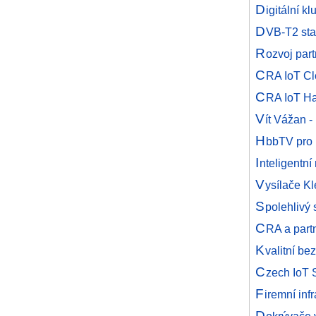
D
igitální 
D
VB-T2 sta
R
ozvoj par
C
RA IoT Cl
C
RA IoT Ha
V
ít Vážan 
H
bbTV pro 
I
nteligentní
V
ysílače K
S
polehlivý 
C
RA a partn
K
valitní b
C
zech IoT
F
iremní inf
D