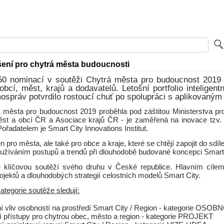
ení pro chytrá města budoucnosti
50 nominací v soutěži Chytrá města pro budoucnost 2019 
bcí, měst, krajů a dodavatelů. Letošní portfolio inteligent
ospráv potvrdilo rostoucí chuť po spolupráci s aplikovan
 města pro budoucnost 2019 proběhla pod záštitou Ministerstva pro
t a obcí ČR a Asociace krajů ČR - je zaměřená na inovace tzv. 
Pořadatelem je Smart City Innovations Institut.
n pro města, ale také pro obce a kraje, které se chtějí zapojit do sdíl
yužíváním postupů a trendů při dlouhodobě budované koncepci Smart 
e klíčovou soutěží svého druhu v České republice. Hlavním cíle
ojektů a dlouhodobých strategií celostních modelů Smart City.
tegorie soutěže sledují:
ní vliv osobností na prostředí Smart City / Region - kategorie OSO
í přístupy pro chytrou obec, město a region - kategorie PROJEKT