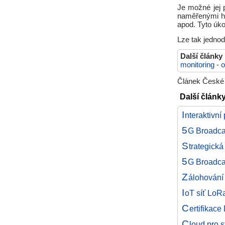
Je možné jej p
naměřenými hod
apod. Tyto úko
Lze tak jedno
Další články
monitoring
-
o
Článek České 
Další článk
I
nteraktivn
5
G Broadcas
S
trategick
5
G Broadca
Z
álohování
I
oT síť LoR
C
ertifikac
C
loud pro s