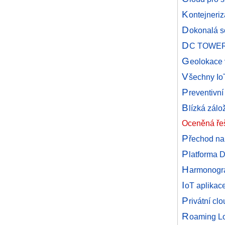
K
ontejneri
D
okonalá s
D
C TOWER 
G
eolokace 
V
šechny Io
P
reventivní
B
lízká zálo
Oceněná řeš
P
řechod na 
P
latforma D
H
armonogr
I
oT aplikace
P
rivátní cl
R
oaming Lo