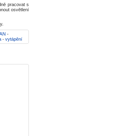
edně pracovat s
pnout osvětlení
y.
AN
-
a
-
vytápění