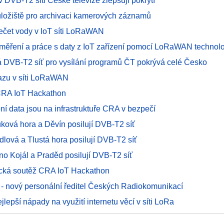
 DVB-T2 síti České televize zlepšují pokrytí
ložiště pro archivaci kamerových záznamů
ečet vody v IoT síti LoRaWAN
 měření a práce s daty z IoT zařízení pomocí LoRaWAN technol
 DVB-T2 síť pro vysílání programů ČT pokrývá celé Česko
azu v síti LoRaWAN
CRA IoT Hackathon
bní data jsou na infrastruktuře CRA v bezpečí
uková hora a Děvín posilují DVB-T2 síť
dlová a Tlustá hora posilují DVB-T2 síť
no Kojál a Praděd posilují DVB-T2 síť
cká soutěž CRA IoT Hackathon
 - nový personální ředitel Českých Radiokomunikací
lepší nápady na využití internetu věcí v síti LoRa