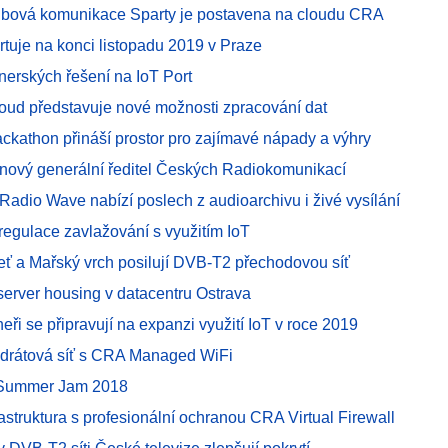
klubová komunikace Sparty je postavena na cloudu CRA
rtuje na konci listopadu 2019 v Praze
tnerských řešení na IoT Port
oud představuje nové možnosti zpracování dat
ckathon přináší prostor pro zajímavé nápady a výhry
- nový generální ředitel Českých Radiokomunikací
Radio Wave nabízí poslech z audioarchivu i živé vysílání
 regulace zavlažování s využitím IoT
leť a Mařský vrch posilují DVB-T2 přechodovou síť
server housing v datacentru Ostrava
eři se připravují na expanzi využití IoT v roce 2019
ezdrátová síť s CRA Managed WiFi
 Summer Jam 2018
rastruktura s profesionální ochranou CRA Virtual Firewall