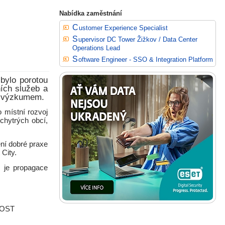
Nabídka zaměstnání
Customer Experience Specialist
Supervisor DC Tower Žižkov / Data Center
Operations Lead
Software Engineer - SSO & Integration Platform
bylo porotou
ních služeb a
ým výzkumem.
 místní rozvoj
chytrých obcí,
ení dobré praxe
City.
m je propagace
BNOST