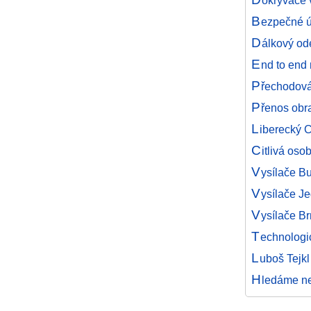
okrývače v
B
ezpečné ú
D
álkový od
E
nd to end
P
řechodová
P
řenos obr
L
iberecký 
C
itlivá oso
V
ysílače B
V
ysílače Je
V
ysílače Br
T
echnologi
L
uboš Tejkl
H
ledáme nej