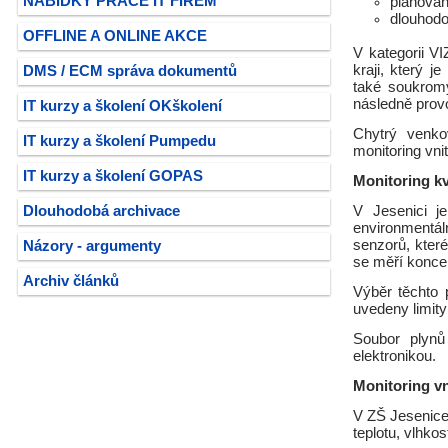
NABÍDKY PRÁCE IT FIREM
plánovan
dlouhodo
OFFLINE A ONLINE AKCE
V kategorii V
kraji, který 
DMS / ECM správa dokumentů
také soukrom
následně provo
IT kurzy a školení OKškolení
Chytrý venko
IT kurzy a školení Pumpedu
monitoring vn
IT kurzy a školení GOPAS
Monitoring kv
Dlouhodobá archivace
V Jesenici j
environmentá
senzorů, které
Názory - argumenty
se měří koncen
Archiv článků
Výběr těchto 
uvedeny limity
Soubor plynů
elektronikou.
Monitoring v
V ZŠ Jesenice 
teplotu, vlhko