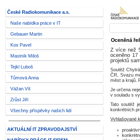
České Radiokomunikace a.s.
Naše nabídka práce v IT
Gebauer Martin
Oceněná řeš
Kos Pavel
Z více než 
oceněno 17 o
Mastník Miloš
projektů sam
Tejkl Luboš
Soutěž Chytrá
ČR, Svazu měs
Tůmová Anna
měst a krajů. 
Vážan Vít
Je určena neje
v souladu s v
Zrůst Jiří
Tato soutěž j
konkrétních pr
Všechny příspěvky našich lidí
Vyhlašované ka
AKTUÁLNÍ IT ZPRAVODAJSTVÍ
proaktiv
konkrétn