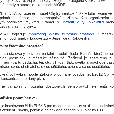
ý projektový rozvoj Smart City / Region - kategorie VIZE / IDEA
bé trendy a strategie - kategorie MODEL
IZE / IDEA byl oceněn model Chytrý venkov 4.0 - Pilotní řešení v
je primárně určen obcím, samosprávám, zřizovaným organizacím a
ým podnikatelům, kteří v rámci
IoT infrastruktury LoRaWAN
moho
zovat vlastní projekty.
v 4.0 zajišťuje
monitoring kvality životního prostředí
v městské
itřních podmínek v budově ZŠ v Jesenice u Rakovníka.
ality životního prostředí
e nainstalovaný environmentální modul Tesla Blatná, který je u
lních podmínek v městské zástavbě. Zařízení je sestaveno z 
 měří kvalitu vzduchu, teplotu, vlhkost, tlak, světlo a prachové čás
trace oxidu uhelnatého, oxidu siřičitého, ozónu a oxidu dusičitého.
plynů byl vybrán podle Zákona o ochraně ovzduší 201/2012 Sb., 
 koncentrací pro daný plyn.
 je variabilní v rozsahu dostupných senzorových elementů kom
nitřních podmínek ZŠ
je instalováno čidlo ELSYS pro monitoring kvality vnitřních podmínek
st vzduchu, světlo, pohyb a na základě požadavku i hladiny CO2.