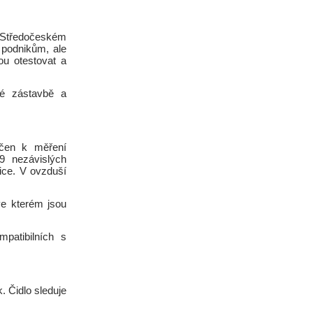
e Středočeském
 podnikům, ale
u otestovat a
 zástavbě a
rčen k měření
9 nezávislých
tice. V ovzduší
ve kterém jsou
patibilních s
. Čidlo sleduje