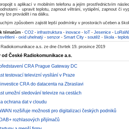
ropojit s aplikací v mobilním telefonu a jejím prostřednictvím násl
notami - upravit teplotu, zapnout větrání, vytápění, zapnout či vy
ny lze provádět i na dálku.
duchým způsobem zajistit lepší podmínky v prostorách učeben a škol
 k tématům
-
CO2
-
infrastruktura
-
inovace
-
IoT
-
Jesenice
-
LoRaW
světlení
-
oxid uhelnatý
-
senzor
-
Smart City
-
soutěž
-
škola
-
teplot
Radiokomunikace a.s. ze dne čtvrtek 19. prosince 2019
y od České Radiokomunikace a.s.
í představení CRA Prague Gateway DC
t testovací televizní vysílání v Praze
á investice CRA do datacenta na Zbraslavi
st umožní sledování televize na cestách
 a ochrana dat v cloudu
aWAN rozšiřuje možnosti pro digitalizaci českých podniků
e DAB+ rozhlasových přijímačů
tartupy a menší firmy