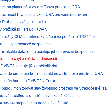
zace na platformě VMware Tanzu pro cloud CRA
oučinnost IT a telco služeb CRA pro vaše podnikání
Praha I navyšuje kapacitu
v pražské IoT síti LoRaWAN
T služby CRA a partnerská řešení na portálu IoTPORT.cz
 audit kybernetické bezpečnosti
žní lokalita datacentra posiluje jeho provozní bezpečnost
ení pro chytrá města budoucnosti
DVB-T2 startuje již za několik dní
ataddo propojuje IoT infrastrukturu a cloudové prostředí CRA
am přechodu na DVB-T2 v Česku
 budou monitorovat stav životního prostředí ve Středočeské kraj
oudové prostředí s umístěním v lokalitě zákazníka
RaWAN propojí nesourodé stávající sítě