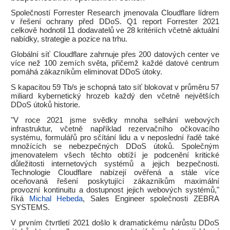
Společností Forrester Research jmenovala Cloudflare lídrem
v řešení ochrany před DDoS. Q1 report Forrester 2021
celkově hodnotil 11 dodavatelů ve 28 kritériích včetně aktuální
nabídky, strategie a pozice na trhu.
Globální síť Cloudflare zahrnuje přes 200 datových center ve
více než 100 zemích světa, přičemž každé datové centrum
pomáhá zákazníkům eliminovat DDoS útoky.
S kapacitou 59 Tb/s je schopná tato síť blokovat v průměru 57
miliard kybernetický hrozeb každý den včetně největších
DDoS útoků historie.
"V roce 2021 jsme svědky mnoha selhání webových
infrastruktur, včetně například rezervačního očkovacího
systému, formulářů pro sčítání lidu a v neposlední řadě také
množících se nebezpečných DDoS útoků. Společným
jmenovatelem všech těchto obtíží je podcenění kritické
důležitosti internetových systémů a jejich bezpečnosti.
Technologie Cloudflare nabízejí ověřená a stále více
oceňovaná řešení poskytující zákazníkům maximální
provozní kontinuitu a dostupnost jejich webových systémů,"
říká
Michal Hebeda
, Sales Engineer společnosti ZEBRA
SYSTEMS.
V prvním čtvrtletí 2021 došlo k dramatickému nárůstu DDoS