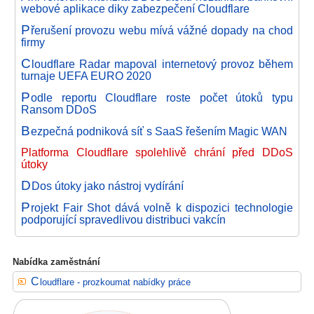
webové aplikace diky zabezpečení Cloudflare
P
řerušení provozu webu mívá vážné dopady na chod
firmy
C
loudflare Radar mapoval internetový provoz během
turnaje UEFA EURO 2020
P
odle reportu Cloudflare roste počet útoků typu
Ransom DDoS
B
ezpečná podniková síť s SaaS řešením Magic WAN
Platforma Cloudflare spolehlivě chrání před DDoS
útoky
D
Dos útoky jako nástroj vydírání
P
rojekt Fair Shot dává volně k dispozici technologie
podporující spravedlivou distribuci vakcín
Nabídka zaměstnání
Cloudflare - prozkoumat nabídky práce