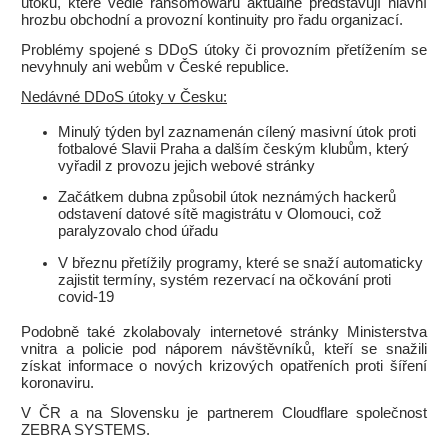
útoků, které vedle ransomowaru aktuálně představují hlavní
hrozbu obchodní a provozní kontinuity pro řadu organizací.
Problémy spojené s DDoS útoky či provozním přetížením se
nevyhnuly ani webům v České republice.
Nedávné DDoS útoky v Česku:
Minulý týden byl zaznamenán cílený masivní útok proti
fotbalové Slavii Praha a dalším českým klubům, který
vyřadil z provozu jejich webové stránky
Začátkem dubna způsobil útok neznámých hackerů
odstavení datové sítě magistrátu v Olomouci, což
paralyzovalo chod úřadu
V březnu přetížily programy, které se snaží automaticky
zajistit termíny, systém rezervací na očkování proti
covid-19
Podobně také zkolabovaly internetové stránky Ministerstva
vnitra a policie pod náporem návštěvníků, kteří se snažili
získat informace o nových krizových opatřeních proti šíření
koronaviru.
V ČR a na Slovensku je partnerem Cloudflare společnost
ZEBRA SYSTEMS.