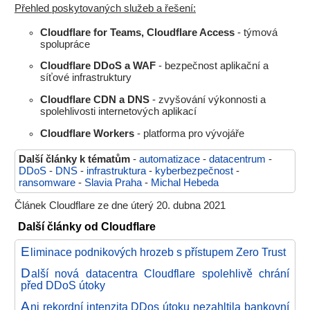
Přehled poskytovaných služeb a řešení:
Cloudflare for Teams, Cloudflare Access
- týmová
spolupráce
Cloudflare DDoS a WAF
- bezpečnost aplikační a
síťové infrastruktury
Cloudflare CDN a DNS
- zvyšování výkonnosti a
spolehlivosti internetových aplikací
Cloudflare Workers
- platforma pro vývojáře
Další články k tématům
-
automatizace
-
datacentrum
-
DDoS
-
DNS
-
infrastruktura
-
kyberbezpečnost
-
ransomware
-
Slavia Praha
-
Michal Hebeda
Článek Cloudflare ze dne úterý 20. dubna 2021
Další články od Cloudflare
E
liminace podnikových hrozeb s přístupem Zero Trust
D
alší nová datacentra Cloudflare spolehlivě chrání
před DDoS útoky
A
ni rekordní intenzita DDos útoku nezahltila bankovní