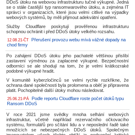
DDoS útoku na webovou infrastrukturu tučné výkupné. Jedná
se o stále častější typ ransomwarového útoku, a zejména IT
správci v organizacích, které jsou velmi citlivé na výpadky
webových systémů, by měli přijmout adekvátní opatření.
Služby Cloudflare poskytují prověřenou infrastrukturu
schopnou ochránit i před DDoS útoky velkého rozsahu.
Přerušení provozu webu mívá vážné dopady na
12.08.21-ČT
chod firmy
Po zahájení DDoS útoku jeho pachatelé většinou přislíbí
zastavení výměnou za zaplacené výkupné. Bezpečnostní
odborníci se ale shodují na tom, že je velmi krátkozraké
podobné výkupné hradit.
V komunitě kyberzločinců se velmi rychle rozkřikne, že
ochrana dané společnosti byla prolomena a oběť je připravena
platit. Pochopitelně další útoky mohou následovat.
Podle reportu Cloudflare roste počet útoků typu
25.06.21-PÁ
Ransom DDoS
V roce 2021 jsme svědky mnoha selhání webových
infrastruktur, včetně například rezervačního očkovacího
systému, formulářů pro sčítání lidu a v neposlední řadě také
množících se nebezpečných DDoS útoků. Společným