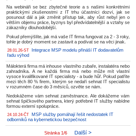
Na webináři se bez zbytečné teorie a s našimi konkrétními
praktickými zkušenostmi z IT trhu účastníci dozví, jak se
posunout dál a jak změnit přístup tak, aby růst nebyl jen o
větším objemu práce, byznys byl předvídatelnější a vztahy se
zákazníky dlouhodobější.
Pokud přemýšlíte, jak má vaše IT firma fungovat za 2 - 3 roky,
tohle je dobrý moment se zastavit a podívat se na věci jinak.
Integrace MSP modelu přináší IT dodavatelům
28.01.26-ST
řadu výhod
Málokterá firma má inhouse vlastního zubaře, instalatéra nebo
zahradníka. A ne každá firma má nebo může mít vlastní
vysoce kvalifikované IT specialisty - a bude hůř. Pokud patříte
mezi těch 80 % firem, kterým se nedaří sehnat IT specialistu
v rozumném čase do 3 měsíců, ozvěte se nám.
Nedokážeme vám sehnat zaměstnance. Ale dokážeme vám
sehnat špičkového partnera, který potřebné IT služby nabídne
formou externí spolupráce.
MSP služby pomáhají řešit nedostatek IT
24.10.24-ČT
odborníků na kybernetickou bezpečnost
Další >
Stránka 1/6