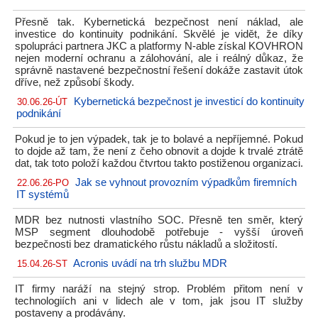
Přesně tak. Kybernetická bezpečnost není náklad, ale
investice do kontinuity podnikání. Skvělé je vidět, že díky
spolupráci partnera JKC a platformy N-able získal KOVHRON
nejen moderní ochranu a zálohování, ale i reálný důkaz, že
správně nastavené bezpečnostní řešení dokáže zastavit útok
dříve, než způsobí škody.
Kybernetická bezpečnost je investicí do kontinuity
30.06.26-ÚT
podnikání
Pokud je to jen výpadek, tak je to bolavé a nepříjemné. Pokud
to dojde až tam, že není z čeho obnovit a dojde k trvalé ztrátě
dat, tak toto položí každou čtvrtou takto postiženou organizaci.
Jak se vyhnout provozním výpadkům firemních
22.06.26-PO
IT systémů
MDR bez nutnosti vlastního SOC. Přesně ten směr, který
MSP segment dlouhodobě potřebuje - vyšší úroveň
bezpečnosti bez dramatického růstu nákladů a složitostí.
Acronis uvádí na trh službu MDR
15.04.26-ST
IT firmy naráží na stejný strop. Problém přitom není v
technologiích ani v lidech ale v tom, jak jsou IT služby
postaveny a prodávány.