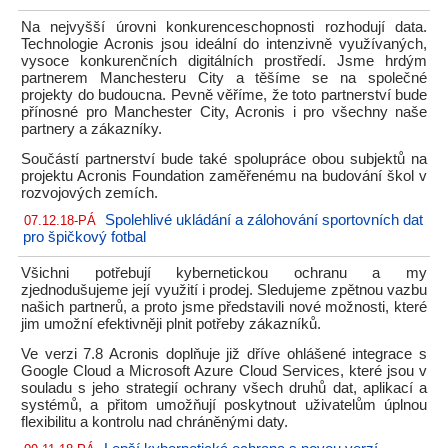
Na nejvyšší úrovni konkurenceschopnosti rozhodují data.
Technologie Acronis jsou ideální do intenzivně využívaných,
vysoce konkurenčních digitálních prostředí. Jsme hrdým
partnerem Manchesteru City a těšíme se na společné
projekty do budoucna. Pevně věříme, že toto partnerství bude
přínosné pro Manchester City, Acronis i pro všechny naše
partnery a zákazníky.
Součástí partnerství bude také spolupráce obou subjektů na
projektu Acronis Foundation zaměřenému na budování škol v
rozvojových zemích.
Spolehlivé ukládání a zálohování sportovních dat
07.12.18-PÁ
pro špičkový fotbal
Všichni potřebují kybernetickou ochranu a my
zjednodušujeme její využití i prodej. Sledujeme zpětnou vazbu
našich partnerů, a proto jsme představili nové možnosti, které
jim umožní efektivněji plnit potřeby zákazníků.
Ve verzi 7.8 Acronis doplňuje již dříve ohlášené integrace s
Google Cloud a Microsoft Azure Cloud Services, které jsou v
souladu s jeho strategií ochrany všech druhů dat, aplikací a
systémů, a přitom umožňují poskytnout uživatelům úplnou
flexibilitu a kontrolu nad chráněnými daty.