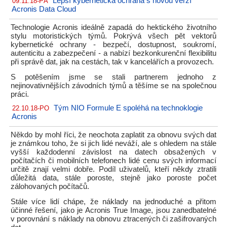
Lepší kybernetická ochrana s novou verzí
09.11.18-PÁ
Acronis Data Cloud
Technologie Acronis ideálně zapadá do hektického životního
stylu motoristických týmů. Pokrývá všech pět vektorů
kybernetické ochrany - bezpečí, dostupnost, soukromí,
autenticitu a zabezpečení - a nabízí bezkonkurenční flexibilitu
při správě dat, jak na cestách, tak v kancelářích a provozech.
S potěšením jsme se stali partnerem jednoho z
nejinovativnějších závodních týmů a těšíme se na společnou
práci.
Tým NIO Formule E spoléhá na technoklogie
22.10.18-PO
Acronis
Někdo by mohl říci, že neochota zaplatit za obnovu svých dat
je známkou toho, že si jich lidé neváží, ale s ohledem na stále
vyšší každodenní závislost na datech obsažených v
počítačích či mobilních telefonech lidé cenu svých informací
určitě znají velmi dobře. Podíl uživatelů, kteří někdy ztratili
důležitá data, stále poroste, stejně jako poroste počet
zálohovaných počítačů.
Stále více lidí chápe, že náklady na jednoduché a přitom
účinné řešení, jako je Acronis True Image, jsou zanedbatelné
v porovnání s náklady na obnovu ztracených či zašifrovaných