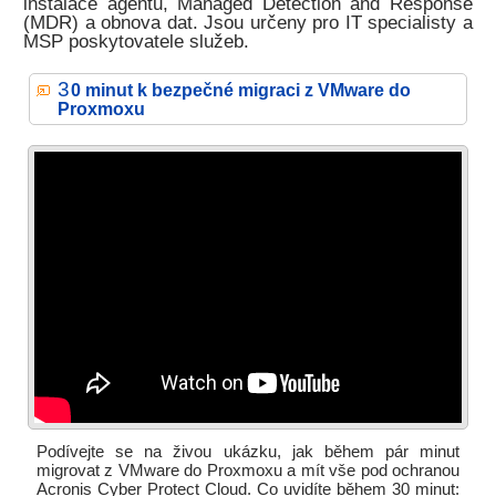
instalace agentů, Managed Detection and Response
(MDR) a obnova dat. Jsou určeny pro IT specialisty a
MSP poskytovatele služeb.
3
0 minut k bezpečné migraci z VMware do
Proxmoxu
Podívejte se na živou ukázku, jak během pár minut
migrovat z VMware do Proxmoxu a mít vše pod ochranou
Acronis Cyber Protect Cloud. Co uvidíte během 30 minut: