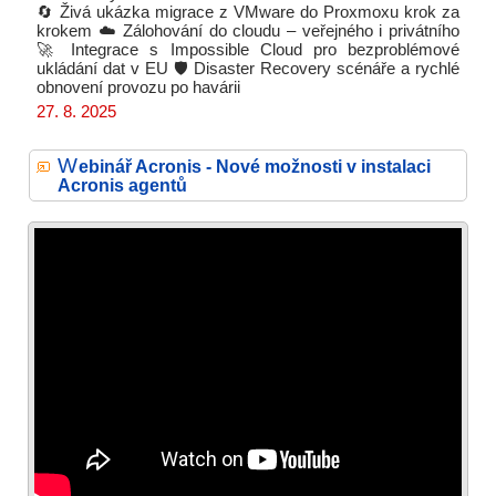
🔄 Živá ukázka migrace z VMware do Proxmoxu krok za
krokem ☁️ Zálohování do cloudu – veřejného i privátního
🚀 Integrace s Impossible Cloud pro bezproblémové
ukládání dat v EU 🛡 Disaster Recovery scénáře a rychlé
obnovení provozu po havárii
27. 8. 2025
W
ebinář Acronis - Nové možnosti v instalaci
Acronis agentů