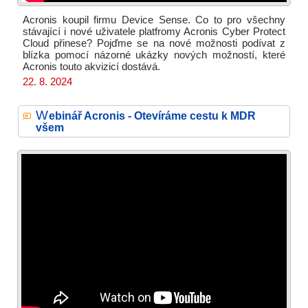
Acronis koupil firmu Device Sense. Co to pro všechny
stávající i nové uživatele platfromy Acronis Cyber Protect
Cloud přinese? Pojďme se na nové možnosti podívat z
blízka pomocí názorné ukázky nových možností, které
Acronis touto akvizicí dostává.
22. 8. 2024
W
ebinář Acronis - Otevíráme cestu k MDR
všem