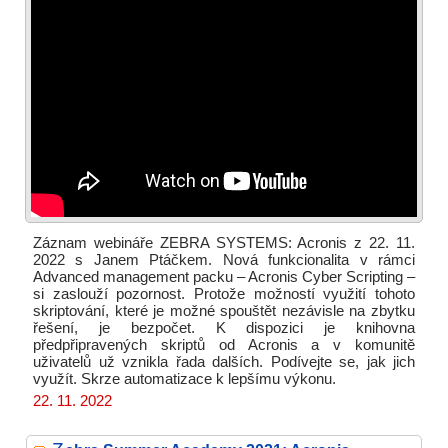
Záznam webináře ZEBRA SYSTEMS: Acronis z 22. 11.
2022 s Janem Ptáčkem. Nová funkcionalita v rámci
Advanced management packu – Acronis Cyber Scripting –
si zaslouží pozornost. Protože možností využití tohoto
skriptování, které je možné spouštět nezávisle na zbytku
řešení, je bezpočet. K dispozici je knihovna
předpřipravených skriptů od Acronis a v komunitě
uživatelů už vznikla řada dalších. Podívejte se, jak jich
využít. Skrze automatizace k lepšímu výkonu.
22. 11. 2022