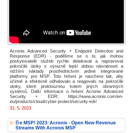
Acronis Advanced Security + Endpoint Detection and
Response (EDR) - podělíme se o to, jak mohou
poskytovatelé služeb rychle detekovat a napravovat
pokročilé útoky s výrazně lepší dobou návratnosti a
nižšími náklady prostřednictvím jediné integrované
platformy pro MSP. Toto řešení je navrženo tak, aby
účinně a efektivně odhalovalo a reagovalo na pokročilé
útoky, které proklouznou kolem jiných obranných
systémů. Další informace o řešení Acronis Advanced
Security + EDR: https://www.acronis.com/en-
eu/products/cloud/cyber-protect/security-edr/
31. 5. 2023
B
e MSP! 2023: Acronis - Open New Revenue
Streams With Acronis MSP