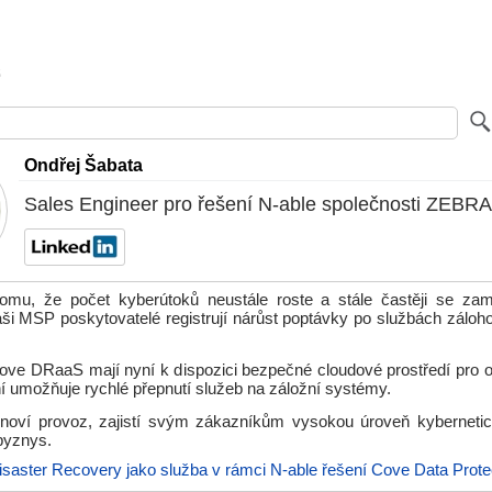
Ondřej Šabata
Sales Engineer pro řešení N-able společnosti ZE
omu, že počet kyberútoků neustále roste a stále častěji se za
aši MSP poskytovatelé registrují nárůst poptávky po službách záloh
ove DRaaS mají nyní k dispozici bezpečné cloudové prostředí pro o
í umožňuje rychlé přepnutí služeb na záložní systémy.
noví provoz, zajistí svým zákazníkům vysokou úroveň kybernetic
 byznys.
isaster Recovery jako služba v rámci N-able řešení Cove Data Prote