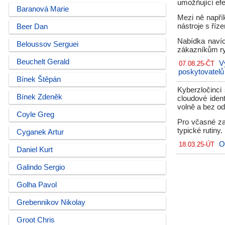
umožňující ef
Baranová Marie
Mezi ně napří
nástroje s ří
Beer Dan
Nabídka naví
Beloussov Serguei
zákazníkům ry
Beuchelt Gerald
V
07.08.25-ČT
poskytovatelů
Bínek Štěpán
Kyberzločinci
Bínek Zdeněk
cloudové ident
volně a bez od
Coyle Greg
Pro včasné za
typické rutiny.
Cyganek Artur
O
18.03.25-ÚT
Daniel Kurt
Galindo Sergio
Golha Pavol
Grebennikov Nikolay
Groot Chris