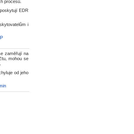
ch procesů.
 poskytují EDR
kytovatelům i
SP
se zaměřují na
 účtu, mohou se
.
hyluje od jeho
umin