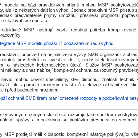
P modelu na bázi pravidelných příjmů mohou MSP poskytovatelé 
lity, ale i z některých dalších výhod. Jednak proaktivní MSP přístup zv
jednak předvídatelné příjmy umožňují přesnější prognózu poptáv
ně škálovat své operace.
roduktivitě MSP nástrojů navíc redukují potřebu komplikovaně
pracovníky.
ntegrace MSP modelu přináší IT dodavatelům řadu výhod
edstavují odpověď na nejpalčivější výzvy SMB organizací v oblast
ostatek prostředků na investice do IT, nedostatek kvalifikovanýc
mí o následcích kybernetických útoků. Služby MSP poskytovate
ní náklady a dnes nabízejí komplexní ochranu za rozumný pravidelný
avíc mohou dovolit specialisty, kteří disponují znalostí technik 
okáží tak s pomocí moderních nástrojů efektivně ochránit své klie
le i před budoucími hrozbami.
epší ochraně SMB firem brání omezené rozpočty a podceňování bez
oskytovaných řízených služeb se rozšiřuje také spektrum poskytov
vzdálené správy a monitoringu se poptávka přesouvá do segmentu
by MSP prodejci měli k dispozici komplexní nástroje pokrývající vš