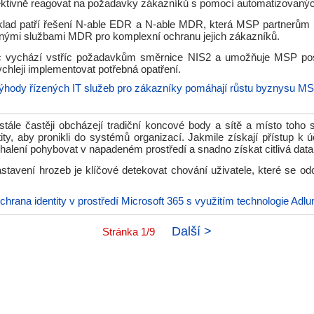
ektivně reagovat na požadavky zákazníků s pomocí automatizovaný
klad patří řešení N-able EDR a N-able MDR, která MSP partnerům
zenými službami MDR pro komplexní ochranu jejich zákazníků.
c vychází vstříc požadavkům směrnice NIS2 a umožňuje MSP pos
chleji implementovat potřebná opatření.
ýhody řízených IT služeb pro zákazníky pomáhají růstu byznysu M
 stále častěji obcházejí tradiční koncové body a sítě a místo toho 
ity, aby pronikli do systémů organizací. Jakmile získají přístup k
halení pohybovat v napadeném prostředí a snadno získat citlivá data
stavení hrozeb je klíčové detekovat chování uživatele, které se odc
chrana identity v prostředí Microsoft 365 s využitím technologie Adl
Další >
Stránka 1/9