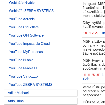
Webináře N-able
Integrací MS
finanční stabi
Webináře ZEBRA SYSTEMS
zákazníků a 
mohou efektiv
YouTube Acronis
Díky vyšší p
kvalifikované 
YouTube Cloudflare
I
28.01.26-ST
YouTube GFI Software
MSP služby př
YouTube Impossible Cloud
ochrany - ned
nízké povědo
YouTube MyPersonas
žádné počáteč
YouTube N-able
MSP týmy si n
útočníků, a d
YouTube N-able U
současnými, a
L
11.11.25-ÚT
YouTube Virtuozzo
rizik
YouTube ZEBRA SYSTEMS
Vedle růstu p
od tradiční 
Adler Michael
bezpečnosti.
Artioli Irina
Důležité je, a