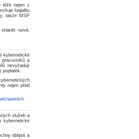
těžit nejen z
yšuje loajalitu
ky, takže MSP
 shánět nové,
i kybernetické
h pracovníků a
lů nevyžadují
 poplatek.
kybernetických
nty nejen před
pečnostních
aných služeb a
 kybernetické
echny oblasti a