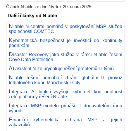
Článek N-able ze dne čtvrtek 20. února 2025
Další články od N-able
N
-able N-central pomáhá v poskytování MSP služeb
společnosti COMTEC
K
ybernetická bezpečnost je investicí do kontinuity
podnikání
D
isaster Recovery jako služba v rámci N-able řešení
Cove Data Protection
A
I asistent N-zo urychluje řešení problémů IT týmů
N
-able řešení pomáhají chránit globální IT provoz
fotbalového klubu Manchester City
I
ntegrace AI funkcí zvyšuje kybernetickou odolnost
celé platformy řešení N-able
I
ntegrace MSP modelu přináší IT dodavatelům řadu
výhod
F
inanční kybernetická ochrana MSP a jejich
zákazníků