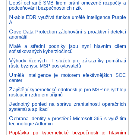
L
epší ochraně SMB firem brání omezené rozpočty a
podceňování bezpečnostních rizik
N
-able EDR využívá funkce umělé inteligence Purple
AI
C
ove Data Protection zálohování s proaktivní detekcí
anomálií
M
alé a střední podniky jsou nyní hlavním cílem
sofistikovaných kyberzločinců
V
ýhody řízených IT služeb pro zákazníky pomáhají
růstu byznysu MSP poskytovatelů
U
mělá inteligence je motorem efektivnějších SOC
center
Z
ajištění kybernetické odolnosti je pro MSP nejrychleji
rostoucím zdrojem příjmů
J
ednotný pohled na správu zranitelností operačních
systémů a aplikací
O
chrana identity v prostředí Microsoft 365 s využitím
technologie Adlumin
Poptávka po kybernetické bezpečnosti je hlavním