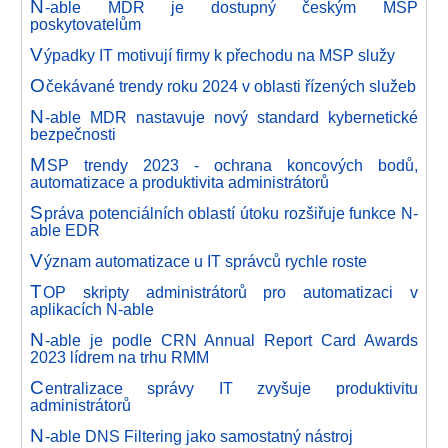
N
-able MDR je dostupný českým MSP
poskytovatelům
V
ýpadky IT motivují firmy k přechodu na MSP služy
O
čekávané trendy roku 2024 v oblasti řízených služeb
N
-able MDR nastavuje nový standard kybernetické
bezpečnosti
M
SP trendy 2023 - ochrana koncových bodů,
automatizace a produktivita administrátorů
S
práva potenciálních oblastí útoku rozšiřuje funkce N-
able EDR
V
ýznam automatizace u IT správců rychle roste
T
OP skripty administrátorů pro automatizaci v
aplikacích N-able
N
-able je podle CRN Annual Report Card Awards
2023 lídrem na trhu RMM
C
entralizace správy IT zvyšuje produktivitu
administrátorů
N
-able DNS Filtering jako samostatný nástroj