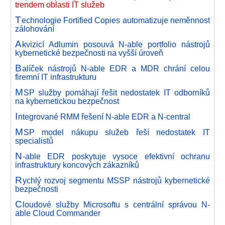
trendem oblasti IT služeb
T
echnologie Fortified Copies automatizuje neměnnost
zálohování
A
kvizicí Adlumin posouvá N-able portfolio nástrojů
kybernetické bezpečnosti na vyšší úroveň
B
alíček nástrojů N-able EDR a MDR chrání celou
firemní IT infrastrukturu
M
SP služby pomáhají řešit nedostatek IT odborníků
na kybernetickou bezpečnost
I
ntegrované RMM řešení N-able EDR a N-central
M
SP model nákupu služeb řeší nedostatek IT
specialistů
N
-able EDR poskytuje vysoce efektivní ochranu
infrastruktury koncových zákazníků
R
ychlý rozvoj segmentu MSSP nástrojů kybernetické
bezpečnosti
C
loudové služby Microsoftu s centrální správou N-
able Cloud Commander