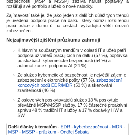
bezpečnosti (MSP a MSSP) zažívá nárůst poptávky a
rozšiřují své portfolio služeb o nové nabídky.
Zajímavostí také je, že jako jeden z dalších důležitých trendů
je uvedena podpora práce na dálku, který odráží rozšířenou
praxi práce z domu či na cestách vyžadující větší úroveň
zabezpečení.
Nejzajímavější zjištění průzkumu zahrnují
K hlavním současným trendům v oblasti IT služeb patří
podpora uživatelů pracujících na dálku (57 %), poptávka
po službách kybernetické bezpečnosti (54 %) a
automatizace s podporou AI (24 %)
Ze služeb kybernetické bezpečnosti je největší zájem o
zabezpečení elektronické pošty (57 %),
zabezpečení
koncových bodů EDR/MDR
(50 %) a skenování
zranitelnosti (46 %)
Z oslovených poskytovatelů služeb 18 % poskytuje
převážně MSP/MSSP služby, 17 % částečně proaktivní
správu 48 % tradiční IT služby a 17 % dodávky HW a
SW
Další články k tématům
-
EDR
-
kyberbezpečnost
-
MDR
-
MSP
-
MSSP
-
průzkum
-
Ondřej Šabata