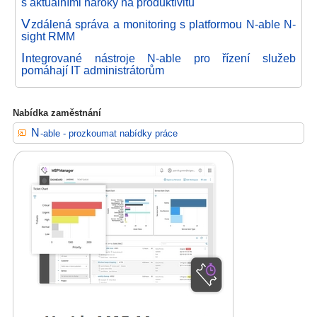
s aktuálními nároky na produktivitu
V
zdálená správa a monitoring s platformou N-able N-
sight RMM
I
ntegrované nástroje N-able pro řízení služeb
pomáhají IT administrátorům
Nabídka zaměstnání
N-able - prozkoumat nabídky práce