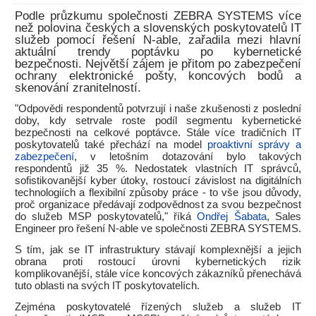
Podle průzkumu společnosti ZEBRA SYSTEMS více
než polovina českých a slovenských poskytovatelů IT
služeb pomocí řešení N-able, zařadila mezi hlavní
aktuální trendy poptávku po kybernetické
bezpečnosti. Největší zájem je přitom po zabezpečení
ochrany elektronické pošty, koncových bodů a
skenování zranitelností.
"Odpovědi respondentů potvrzují i naše zkušenosti z poslední
doby, kdy setrvale roste podíl segmentu kybernetické
bezpečnosti na celkové poptávce. Stále více tradičních IT
poskytovatelů také přechází na model
proaktivní správy a
zabezpečení
, v letošním dotazování bylo takových
respondentů již 35 %. Nedostatek vlastních IT správců,
sofistikovanější kyber útoky, rostoucí závislost na digitálních
technologiích a flexibilní způsoby práce - to vše jsou důvody,
proč organizace předávají zodpovědnost za svou bezpečnost
do služeb MSP poskytovatelů," říká
Ondřej Šabata
, Sales
Engineer pro řešení N-able ve společnosti ZEBRA SYSTEMS.
S tím, jak se IT infrastruktury stávají komplexnější a jejich
obrana proti rostoucí úrovni kybernetických rizik
komplikovanější, stále více koncových zákazníků přenechává
tuto oblasti na svých IT poskytovatelích.
Zejména poskytovatelé řízených služeb a služeb IT