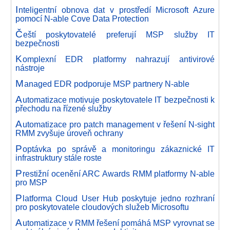
I
nteligentní obnova dat v prostředí Microsoft Azure
pomocí N-able Cove Data Protection
Č
eští poskytovatelé preferují MSP služby IT
bezpečnosti
K
omplexní EDR platformy nahrazují antivirové
nástroje
M
anaged EDR podporuje MSP partnery N-able
A
utomatizace motivuje poskytovatele IT bezpečnosti k
přechodu na řízené služby
A
utomatizace pro patch management v řešení N-sight
RMM zvyšuje úroveň ochrany
P
optávka po správě a monitoringu zákaznické IT
infrastruktury stále roste
P
restižní ocenění ARC Awards RMM platformy N-able
pro MSP
P
latforma Cloud User Hub poskytuje jedno rozhraní
pro poskytovatele cloudových služeb Microsoftu
A
utomatizace v RMM řešení pomáhá MSP vyrovnat se