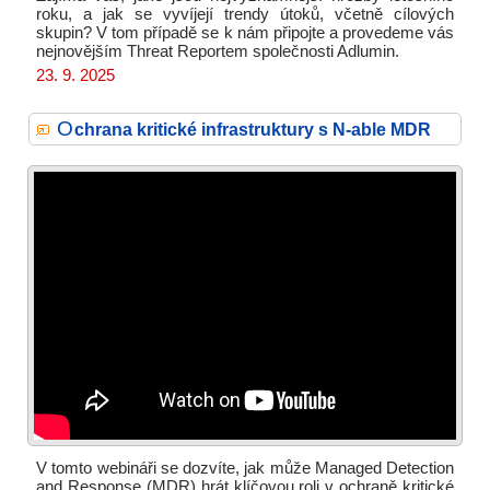
roku, a jak se vyvíjejí trendy útoků, včetně cílových
skupin? V tom případě se k nám připojte a provedeme vás
nejnovějším Threat Reportem společnosti Adlumin.
23. 9. 2025
O
chrana kritické infrastruktury s N-able MDR
V tomto webináři se dozvíte, jak může Managed Detection
and Response (MDR) hrát klíčovou roli v ochraně kritické