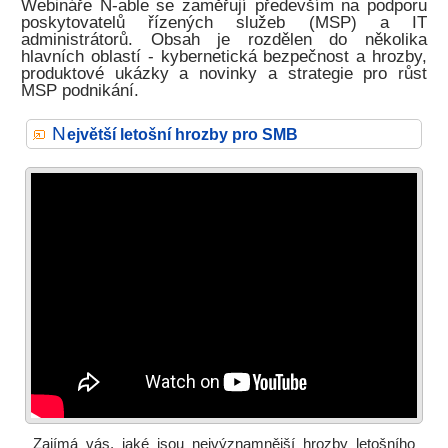
Webináře N-able se zaměřují především na podporu
poskytovatelů řízených služeb (MSP) a IT
administrátorů. Obsah je rozdělen do několika
hlavních oblastí - kybernetická bezpečnost a hrozby,
produktové ukázky a novinky a strategie pro růst
MSP podnikání.
N
ejvětší letošní hrozby pro SMB
Zajímá vás, jaké jsou nejvýznamnější hrozby letošního