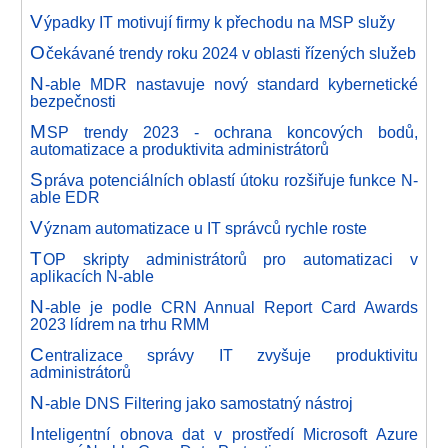
V
ýpadky IT motivují firmy k přechodu na MSP služy
O
čekávané trendy roku 2024 v oblasti řízených služeb
N
-able MDR nastavuje nový standard kybernetické
bezpečnosti
M
SP trendy 2023 - ochrana koncových bodů,
automatizace a produktivita administrátorů
S
práva potenciálních oblastí útoku rozšiřuje funkce N-
able EDR
V
ýznam automatizace u IT správců rychle roste
T
OP skripty administrátorů pro automatizaci v
aplikacích N-able
N
-able je podle CRN Annual Report Card Awards
2023 lídrem na trhu RMM
C
entralizace správy IT zvyšuje produktivitu
administrátorů
N
-able DNS Filtering jako samostatný nástroj
I
nteligentní obnova dat v prostředí Microsoft Azure