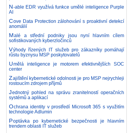
N
-able EDR využívá funkce umělé inteligence Purple
AI
C
ove Data Protection zálohování s proaktivní detekcí
anomálií
M
alé a střední podniky jsou nyní hlavním cílem
sofistikovaných kyberzločinců
V
ýhody řízených IT služeb pro zákazníky pomáhají
růstu byznysu MSP poskytovatelů
U
mělá inteligence je motorem efektivnějších SOC
center
Z
ajištění kybernetické odolnosti je pro MSP nejrychleji
rostoucím zdrojem příjmů
J
ednotný pohled na správu zranitelností operačních
systémů a aplikací
O
chrana identity v prostředí Microsoft 365 s využitím
technologie Adlumin
P
optávka po kybernetické bezpečnosti je hlavním
trendem oblasti IT služeb