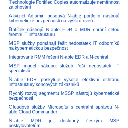
T
echnologie Fortified Copies automatizuje neměnnost
zálohování
A
kvizicí Adlumin posouvá N-able portfolio nástrojů
kybernetické bezpečnosti na vyšší úroveň
B
alíček nástrojů N-able EDR a MDR chrání celou
firemní IT infrastrukturu
M
SP služby pomáhají řešit nedostatek IT odborníků
na kybernetickou bezpečnost
I
ntegrované RMM řešení N-able EDR a N-central
M
SP model nákupu služeb řeší nedostatek IT
specialistů
N
-able EDR poskytuje vysoce efektivní ochranu
infrastruktury koncových zákazníků
R
ychlý rozvoj segmentu MSSP nástrojů kybernetické
bezpečnosti
C
loudové služby Microsoftu s centrální správou N-
able Cloud Commander
N
-able MDR je dostupný českým MSP
poskytovatelům