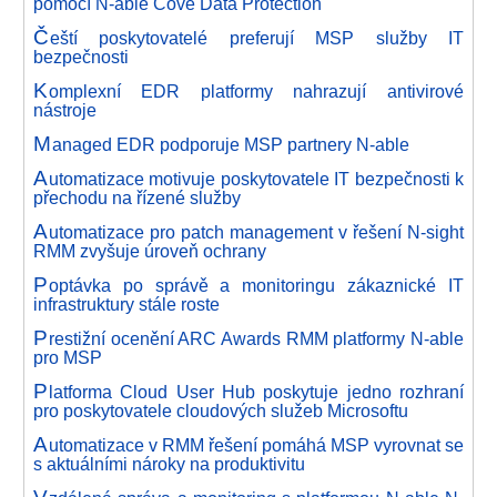
pomocí N-able Cove Data Protection
Č
eští poskytovatelé preferují MSP služby IT
bezpečnosti
K
omplexní EDR platformy nahrazují antivirové
nástroje
M
anaged EDR podporuje MSP partnery N-able
A
utomatizace motivuje poskytovatele IT bezpečnosti k
přechodu na řízené služby
A
utomatizace pro patch management v řešení N-sight
RMM zvyšuje úroveň ochrany
P
optávka po správě a monitoringu zákaznické IT
infrastruktury stále roste
P
restižní ocenění ARC Awards RMM platformy N-able
pro MSP
P
latforma Cloud User Hub poskytuje jedno rozhraní
pro poskytovatele cloudových služeb Microsoftu
A
utomatizace v RMM řešení pomáhá MSP vyrovnat se
s aktuálními nároky na produktivitu
V