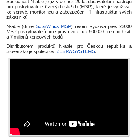
Společnost N-able je již více než 20 let dodavatelem nástrojů
pro poskytovatele řízených služeb (MSP), které je využívají
ke správě, monitoringu a zabezpečení IT infrastruktur svých
zákazníků.
N-able (dříve
SolarWinds MSP
) řešení využívá přes 22000
MSP poskytovatelů pro správu více než 500000 firemních sítí
a 7 milionů koncových bodů.
Distributorem produktů N-able pro Českou republiku a
Slovensko je společnost
ZEBRA SYSTEMS
.