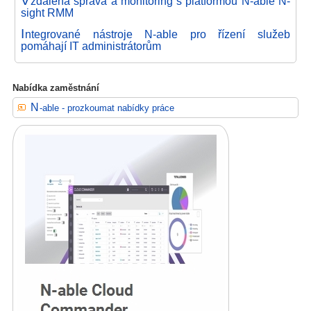
zdálená správa a monitoring s platformou N-able N-
sight RMM
I
ntegrované nástroje N-able pro řízení služeb
pomáhají IT administrátorům
Nabídka zaměstnání
N-able - prozkoumat nabídky práce