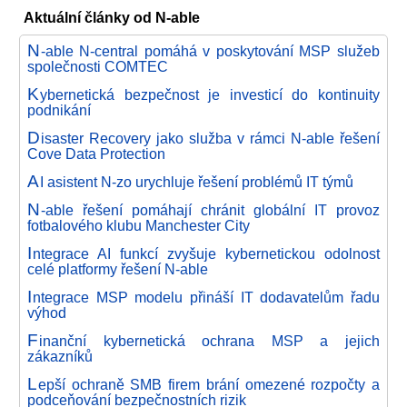
Aktuální články od N-able
N
-able N-central pomáhá v poskytování MSP služeb
společnosti COMTEC
K
ybernetická bezpečnost je investicí do kontinuity
podnikání
D
isaster Recovery jako služba v rámci N-able řešení
Cove Data Protection
A
I asistent N-zo urychluje řešení problémů IT týmů
N
-able řešení pomáhají chránit globální IT provoz
fotbalového klubu Manchester City
I
ntegrace AI funkcí zvyšuje kybernetickou odolnost
celé platformy řešení N-able
I
ntegrace MSP modelu přináší IT dodavatelům řadu
výhod
F
inanční kybernetická ochrana MSP a jejich
zákazníků
L
epší ochraně SMB firem brání omezené rozpočty a
podceňování bezpečnostních rizik