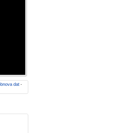
obnova dat
-