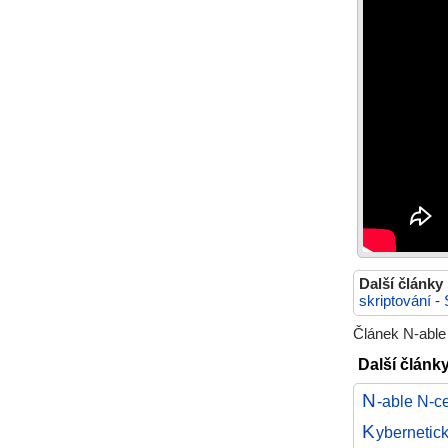
Další články
skriptování
-
Článek N-able
Další článk
N
-able N-c
K
ybernetick