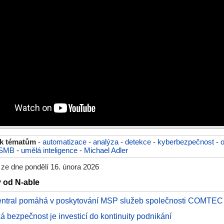
 k tématům
-
automatizace
-
analýza
-
detekce
-
kyberbezpečnost
-
SMB
-
umělá inteligence
-
Michael Adler
 ze dne pondělí 16. února 2026
y od N-able
entral pomáhá v poskytování MSP služeb společnosti COMTEC
á bezpečnost je investicí do kontinuity podnikání