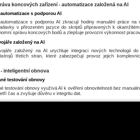
áva koncových zařízení - automatizace založená na AI
 automatizace s podporou AI
 automatizace s podporou AI zkracují hodiny manuální práce na 
žadavky v přirozeném jazyce do skriptů připravených k okamžitém
onomní správu koncových bodů a zlepšuje provozní výkonnost pracov
vojáře založený na AI
vojáře založený na AI urychluje integraci nových technologií d
trojů třetích stran, které zabezpečují provoz jejich komplexn
- inteligentní obnova
né testování obnovy
é testování obnovy využívá AI k ověření obnovitelnosti bez manuální
etří čas a zvyšuje důvěru v integritu dat.