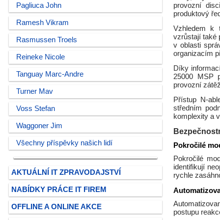
Pagliuca John
provozní disc
produktový řed
Ramesh Vikram
Vzhledem k t
vzrůstají také
Rasmussen Troels
v oblasti spr
organizacím př
Reineke Nicole
Díky informac
Tanguay Marc-Andre
25000 MSP pa
provozní zátěž
Turner Mav
Přístup N-ab
středním pod
Voss Stefan
komplexity a 
Waggoner Jim
Bezpečnostní
Všechny příspěvky našich lidí
Pokročilé mo
Pokročilé mod
identifikují n
AKTUÁLNÍ IT ZPRAVODAJSTVÍ
rychle zasáhn
NABÍDKY PRÁCE IT FIREM
Automatizova
Automatizovan
OFFLINE A ONLINE AKCE
postupu reakce