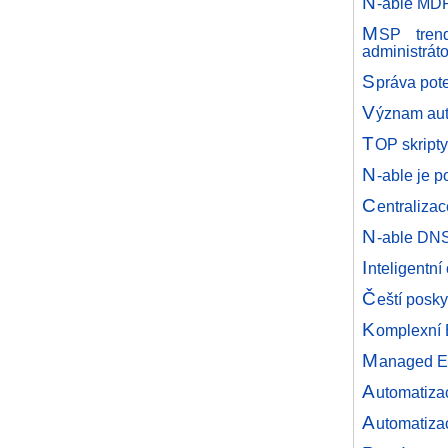
N
-able MDR
M
SP tren
administrát
S
práva pot
V
ýznam aut
T
OP skripty
N
-able je 
C
entralizac
N
-able DNS
I
nteligentní
Č
eští posk
K
omplexní 
M
anaged E
A
utomatiza
A
utomatiza