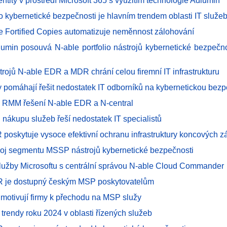
ntity v prostředí Microsoft 365 s využitím technologie Adlumin
o kybernetické bezpečnosti je hlavním trendem oblasti IT služe
e Fortified Copies automatizuje neměnnost zálohování
dlumin posouvá N-able portfolio nástrojů kybernetické bezpečno
trojů N-able EDR a MDR chrání celou firemní IT infrastrukturu
 pomáhají řešit nedostatek IT odborníků na kybernetickou bez
 RMM řešení N-able EDR a N-central
nákupu služeb řeší nedostatek IT specialistů
 poskytuje vysoce efektivní ochranu infrastruktury koncových z
voj segmentu MSSP nástrojů kybernetické bezpečnosti
lužby Microsoftu s centrální správou N-able Cloud Commander
R je dostupný českým MSP poskytovatelům
 motivují firmy k přechodu na MSP služy
trendy roku 2024 v oblasti řízených služeb