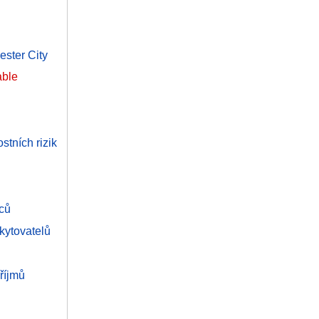
ester City
able
tních rizik
nců
kytovatelů
říjmů