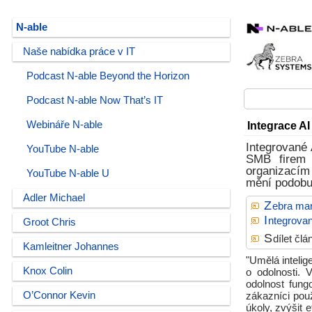
N-able
Naše nabídka práce v IT
Podcast N-able Beyond the Horizon
Podcast N-able Now That’s IT
Webináře N-able
Integrace AI
Integrované
YouTube N-able
SMB firem 
organizacím
YouTube N-able U
mění podobu 
Adler Michael
Z
ebra mar
I
ntegrovan
Groot Chris
S
dílet čl
Kamleitner Johannes
"Umělá inteli
Knox Colin
o odolnosti. 
odolnost fung
O’Connor Kevin
zákazníci pou
úkoly, zvýšit 