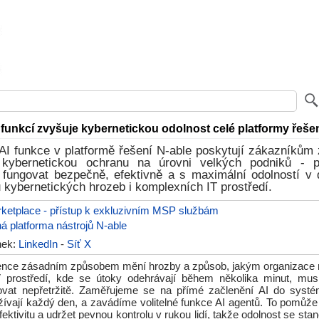
 funkcí zvyšuje kybernetickou odolnost celé platformy řeše
 AI funkce v platformě řešení N-able poskytují zákazníkům
kybernetickou ochranu na úrovni velkých podniků - 
 fungovat bezpečně, efektivně a s maximální odolností v 
kybernetických hrozeb i komplexních IT prostředí.
ketplace - přístup k exkluzivním MSP službám
á platforma nástrojů N-able
ánek:
LinkedIn
-
Síť X
gence zásadním způsobem mění hrozby a způsob, jakým organizace
V prostředí, kde se útoky odehrávají během několika minut, mus
ovat nepřetržitě. Zaměřujeme se na přímé začlenění AI do systé
žívají každý den, a zavádíme volitelné funkce AI agentů. To pomůže
efektivitu a udržet pevnou kontrolu v rukou lidí, takže odolnost se sta