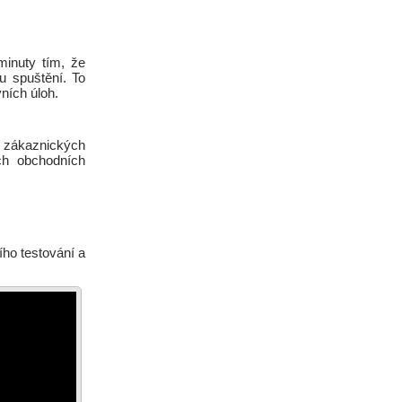
minuty tím, že
u spuštění. To
ních úloh.
o zákaznických
ích obchodních
ho testování a