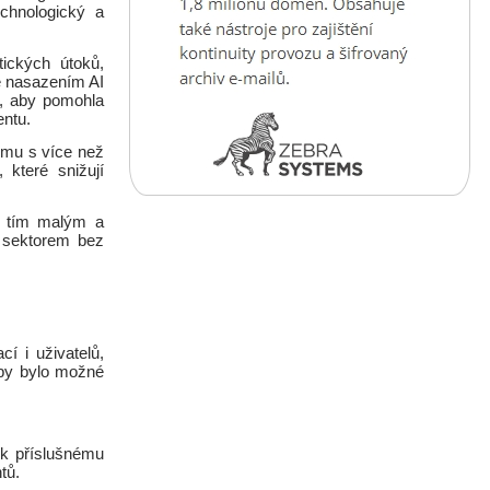
echnologický a
ických útoků,
je nasazením AI
k, aby pomohla
entu.
ému s více než
které snižují
á tím malým a
 sektorem bez
í i uživatelů,
 aby bylo možné
 k příslušnému
tů.