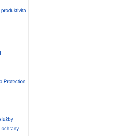
oduktivita
M
a Protection
služby
ň ochrany