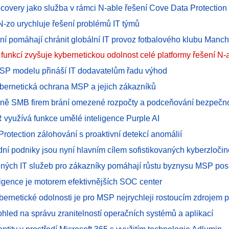
ecovery jako služba v rámci N-able řešení Cove Data Protection
 N-zo urychluje řešení problémů IT týmů
ení pomáhají chránit globální IT provoz fotbalového klubu Manch
 funkcí zvyšuje kybernetickou odolnost celé platformy řešení N-
SP modelu přináší IT dodavatelům řadu výhod
ybernetická ochrana MSP a jejich zákazníků
aně SMB firem brání omezené rozpočty a podceňování bezpečnos
 využívá funkce umělé inteligence Purple AI
Protection zálohování s proaktivní detekcí anomálií
ední podniky jsou nyní hlavním cílem sofistikovaných kyberzloči
ených IT služeb pro zákazníky pomáhají růstu byznysu MSP pos
ligence je motorem efektivnějších SOC center
ybernetické odolnosti je pro MSP nejrychleji rostoucím zdrojem p
hled na správu zranitelností operačních systémů a aplikací