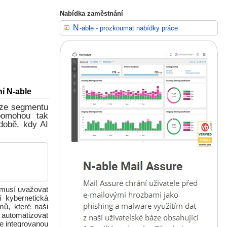
Nabídka zaměstnání
N-able - prozkoumat nabídky práce
ní N-able
 ze segmentu
pomohou tak
době, kdy AI
 musí uvažovat
í kybernetická
mů, které naši
 automatizovat
ne integrovanou