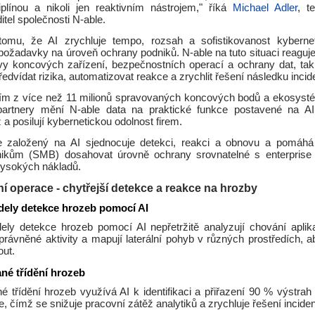
iplínou a nikoli jen reaktivním nástrojem," říká
Michael Adler
, t
itel společnosti N-able.
omu, že AI zrychluje tempo, rozsah a sofistikovanost kybernet
 požadavky na úroveň ochrany podniků. N-able na tuto situaci reagu
ávy koncových zařízení, bezpečnostních operací a ochrany dat, ta
edvídat rizika, automatizovat reakce a zrychlit řešení následku incid
ím z více než 11 milionů spravovaných koncových bodů a ekosyst
rtnery mění N-able data na praktické funkce postavené na AI, 
 a posilují kybernetickou odolnost firem.
le založený na AI sjednocuje detekci, reakci a obnovu a pomáh
nikům (SMB) dosahovat úrovně ochrany srovnatelné s enterprise
vysokých nákladů.
 operace - chytřejší detekce a reakce na hrozby
dely detekce hrozeb pomocí AI
ely detekce hrozeb pomocí AI nepřetržitě analyzují chování aplikac
eoprávněné aktivity a mapují laterální pohyb v různých prostředích,
out.
né třídění hrozeb
é třídění hrozeb využívá AI k identifikaci a přiřazení 90 % výstrah
, čímž se snižuje pracovní zátěž analytiků a zrychluje řešení inciden