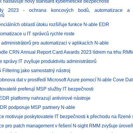
 nastavuje nový standard kybernetické bezpečnosti
dy 2023 - ochrana koncových bodů, automatizace a pr
orů
enciálních oblastí útoku rozšiřuje funkce N-able EDR
omatizace u IT správců rychle roste
 administrátorů pro automatizaci v aplikacích N-able
podle CRN Annual Report Card Awards 2023 lídrem na trhu RM
e správy IT zvyšuje produktivitu administrátorů
 Filtering jako samostatný nástroj
 obnova dat v prostředí Microsoft Azure pomocí N-able Cove Dat
ytovatelé preferují MSP služby IT bezpečnosti
EDR platformy nahrazují antivirové nástroje
DR podporuje MSP partnery N-able
ce motivuje poskytovatele IT bezpečnosti k přechodu na řízené 
ce pro patch management v řešení N-sight RMM zvyšuje úrove