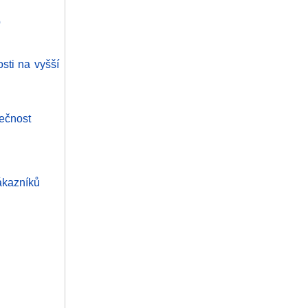
b
sti na vyšší
pečnost
ákazníků