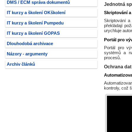
DMS / ECM správa dokumentů
Jednotná spr
Skriptování a
IT kurzy a školení OKškolení
Skriptování a
IT kurzy a školení Pumpedu
překládají po
urychluje aut
IT kurzy a školení GOPAS
Portál pro vý
Dlouhodobá archivace
Portál pro vý
systémů a nás
Názory - argumenty
procesů.
Archiv článků
Ochrana dat 
Automatizova
Automatizovan
kontroly, což š