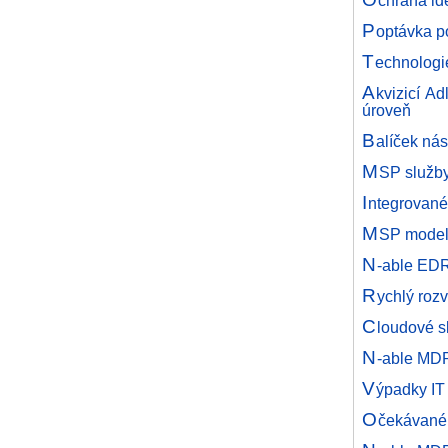
chrana ide
P
optávka p
T
echnologi
A
kvizicí A
úroveň
B
alíček nás
M
SP služby
I
ntegrované
M
SP model 
N
-able EDR
R
ychlý roz
C
loudové s
N
-able MD
V
ýpadky IT
O
čekávané 