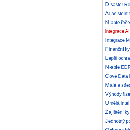
D
isaster R
A
I asistent
N
-able řeš
Integrace AI
I
ntegrace M
F
inanční k
L
epší ochr
N
-able EDR
C
ove Data 
M
alé a stř
V
ýhody říz
U
mělá inte
Z
ajištění k
J
ednotný po
O