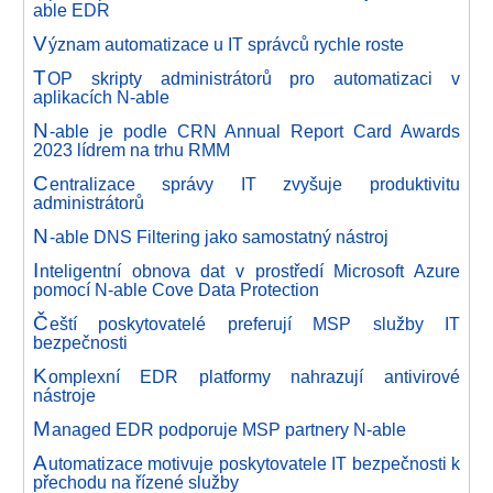
able EDR
V
ýznam automatizace u IT správců rychle roste
T
OP skripty administrátorů pro automatizaci v
aplikacích N-able
N
-able je podle CRN Annual Report Card Awards
2023 lídrem na trhu RMM
C
entralizace správy IT zvyšuje produktivitu
administrátorů
N
-able DNS Filtering jako samostatný nástroj
I
nteligentní obnova dat v prostředí Microsoft Azure
pomocí N-able Cove Data Protection
Č
eští poskytovatelé preferují MSP služby IT
bezpečnosti
K
omplexní EDR platformy nahrazují antivirové
nástroje
M
anaged EDR podporuje MSP partnery N-able
A
utomatizace motivuje poskytovatele IT bezpečnosti k
přechodu na řízené služby