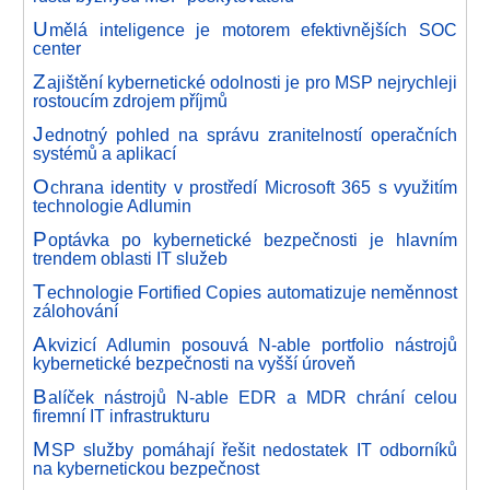
U
mělá inteligence je motorem efektivnějších SOC
center
Z
ajištění kybernetické odolnosti je pro MSP nejrychleji
rostoucím zdrojem příjmů
J
ednotný pohled na správu zranitelností operačních
systémů a aplikací
O
chrana identity v prostředí Microsoft 365 s využitím
technologie Adlumin
P
optávka po kybernetické bezpečnosti je hlavním
trendem oblasti IT služeb
T
echnologie Fortified Copies automatizuje neměnnost
zálohování
A
kvizicí Adlumin posouvá N-able portfolio nástrojů
kybernetické bezpečnosti na vyšší úroveň
B
alíček nástrojů N-able EDR a MDR chrání celou
firemní IT infrastrukturu
M
SP služby pomáhají řešit nedostatek IT odborníků
na kybernetickou bezpečnost