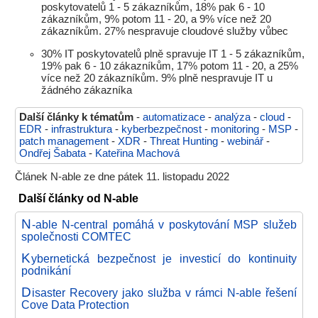
poskytovatelů 1 - 5 zákazníkům, 18% pak 6 - 10
zákazníkům, 9% potom 11 - 20, a 9% více než 20
zákazníkům. 27% nespravuje cloudové služby vůbec
30% IT poskytovatelů plně spravuje IT 1 - 5 zákazníkům,
19% pak 6 - 10 zákazníkům, 17% potom 11 - 20, a 25%
více než 20 zákazníkům. 9% plně nespravuje IT u
žádného zákazníka
Další články k tématům
-
automatizace
-
analýza
-
cloud
-
EDR
-
infrastruktura
-
kyberbezpečnost
-
monitoring
-
MSP
-
patch management
-
XDR
-
Threat Hunting
-
webinář
-
Ondřej Šabata
-
Kateřina Machová
Článek N-able ze dne pátek 11. listopadu 2022
Další články od N-able
N
-able N-central pomáhá v poskytování MSP služeb
společnosti COMTEC
K
ybernetická bezpečnost je investicí do kontinuity
podnikání
D
isaster Recovery jako služba v rámci N-able řešení
Cove Data Protection