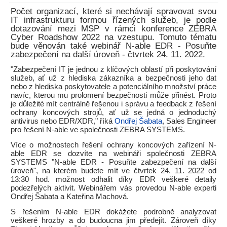
Počet organizací, které si nechávají spravovat svou
IT infrastrukturu formou řízených služeb, je podle
dotazování mezi MSP v rámci konference ZEBRA
Cyber Roadshow 2022 na vzestupu. Tomuto tématu
bude věnován také webinář N-able EDR - Posuňte
zabezpečení na další úroveň - čtvrtek 24. 11. 2022.
"Zabezpečení IT je jednou z klíčových oblastí při poskytování
služeb, ať už z hlediska zákazníka a bezpečnosti jeho dat
nebo z hlediska poskytovatele a potenciálního množství práce
navíc, kterou mu prolomení bezpečnosti může přinést. Proto
je důležité mít centrálně řešenou i správu a feedback z řešení
ochrany koncových strojů, ať už se jedná o jednoduchý
antivirus nebo EDR/XDR," říká
Ondřej Šabata
, Sales Engineer
pro řešení N-able ve společnosti ZEBRA SYSTEMS.
Více o možnostech řešení ochrany koncových zařízení N-
able EDR se dozvíte na webináři společnosti ZEBRA
SYSTEMS "N-able EDR - Posuňte zabezpečení na další
úroveň", na kterém budete mít ve čtvrtek 24. 11. 2022 od
13:30 hod. možnost odhalit díky EDR veškeré detaily
podezřelých aktivit. Webinářem vás provedou N-able experti
Ondřej Šabata a Kateřina Machová.
S řešením N-able EDR dokážete podrobně analyzovat
veškeré hrozby a do budoucna jim předejít. Zároveň díky