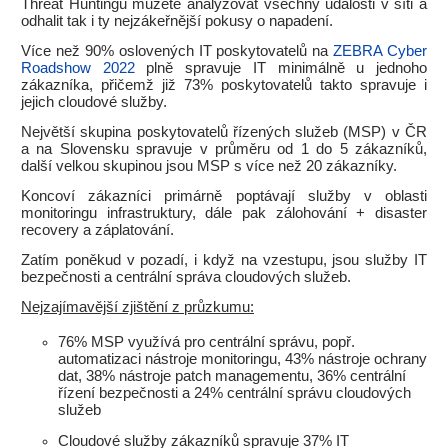
Threat Huntingu můžete analyzovat všechny události v síti a
odhalit tak i ty nejzákeřnější pokusy o napadení.
Více než 90% oslovených IT poskytovatelů na
ZEBRA Cyber
Roadshow 2022
plně spravuje IT minimálně u jednoho
zákazníka, přičemž již 73% poskytovatelů takto spravuje i
jejich cloudové služby.
Největší skupina poskytovatelů řízených služeb (MSP) v ČR
a na Slovensku spravuje v průměru od 1 do 5 zákazníků,
další velkou skupinou jsou MSP s více než 20 zákazníky.
Koncoví zákazníci primárně poptávají služby v oblasti
monitoringu infrastruktury, dále pak zálohování + disaster
recovery a záplatování.
Zatím poněkud v pozadí, i když na vzestupu, jsou služby IT
bezpečnosti a centrální správa cloudových služeb.
Nejzajímavější zjištění z průzkumu:
76% MSP využívá pro centrální správu, popř.
automatizaci nástroje monitoringu, 43% nástroje ochrany
dat, 38% nástroje patch managementu, 36% centrální
řízení bezpečnosti a 24% centrální správu cloudových
služeb
Cloudové služby zákazníků spravuje 37% IT