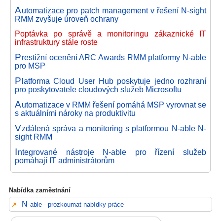
A
utomatizace pro patch management v řešení N-sight
RMM zvyšuje úroveň ochrany
Poptávka po správě a monitoringu zákaznické IT
infrastruktury stále roste
P
restižní ocenění ARC Awards RMM platformy N-able
pro MSP
P
latforma Cloud User Hub poskytuje jedno rozhraní
pro poskytovatele cloudových služeb Microsoftu
A
utomatizace v RMM řešení pomáhá MSP vyrovnat se
s aktuálními nároky na produktivitu
V
zdálená správa a monitoring s platformou N-able N-
sight RMM
I
ntegrované nástroje N-able pro řízení služeb
pomáhají IT administrátorům
Nabídka zaměstnání
N-able - prozkoumat nabídky práce