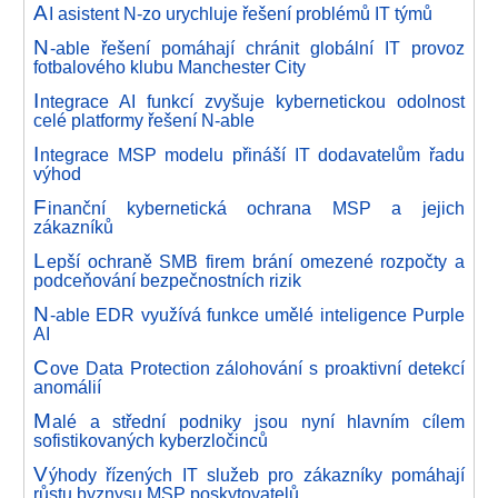
A
I asistent N-zo urychluje řešení problémů IT týmů
N
-able řešení pomáhají chránit globální IT provoz
fotbalového klubu Manchester City
I
ntegrace AI funkcí zvyšuje kybernetickou odolnost
celé platformy řešení N-able
I
ntegrace MSP modelu přináší IT dodavatelům řadu
výhod
F
inanční kybernetická ochrana MSP a jejich
zákazníků
L
epší ochraně SMB firem brání omezené rozpočty a
podceňování bezpečnostních rizik
N
-able EDR využívá funkce umělé inteligence Purple
AI
C
ove Data Protection zálohování s proaktivní detekcí
anomálií
M
alé a střední podniky jsou nyní hlavním cílem
sofistikovaných kyberzločinců
V
ýhody řízených IT služeb pro zákazníky pomáhají
růstu byznysu MSP poskytovatelů