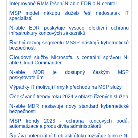
I
ntegrované RMM řešení N-able EDR a N-central
M
SP model nákupu služeb řeší nedostatek IT
specialistů
N
-able EDR poskytuje vysoce efektivní ochranu
infrastruktury koncových zákazníků
R
ychlý rozvoj segmentu MSSP nástrojů kybernetické
bezpečnosti
C
loudové služby Microsoftu s centrální správou N-
able Cloud Commander
N
-able MDR je dostupný českým MSP
poskytovatelům
V
ýpadky IT motivují firmy k přechodu na MSP služy
O
čekávané trendy roku 2024 v oblasti řízených služeb
N
-able MDR nastavuje nový standard kybernetické
bezpečnosti
M
SP trendy 2023 - ochrana koncových bodů,
automatizace a produktivita administrátorů
S
práva potenciálních oblastí útoku rozšiřuje funkce N-