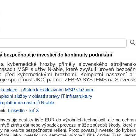
 bezpečnost je investicí do kontinuity podnikání
e a kybernetické hrozby přiměly slovenského strojírens
adit MSP služby N-able, které zvyšují úroveň bezpečno
ta před kybernetickými hrozbami. Kompletní nasazení 
izuje společnost JKC, partner ZEBRA SYSTEMS na Slovensk
ketplace - přístup k exkluzivním MSP službám
lexní služby v oblasti správy IT infrastruktury
á platforma nástrojů N-able
ánek:
LinkedIn
-
Síť X
investuje desítky tisíc EUR do výrobních technologií, ale na ochran
m právě ztráta dat nebo výpadek provozu může způsobit škody, kter
y na kvalitní bezpečnostní řešení. Proto považuji investici do kyber
ežitou jako investici do samotné výroby," říká Andrej Zrak, jednat