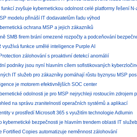
 funkcí zvyšuje kybernetickou odolnost celé platformy řešení N-
SP modelu přináší IT dodavatelům řadu výhod
ybernetická ochrana MSP a jejich zákazníků
aně SMB firem brání omezené rozpočty a podceňování bezpečnos
 využívá funkce umělé inteligence Purple AI
Protection zálohování s proaktivní detekcí anomálií
ední podniky jsou nyní hlavním cílem sofistikovaných kyberzloči
ených IT služeb pro zákazníky pomáhají růstu byznysu MSP pos
ligence je motorem efektivnějších SOC center
ybernetické odolnosti je pro MSP nejrychleji rostoucím zdrojem p
hled na správu zranitelností operačních systémů a aplikací
ntity v prostředí Microsoft 365 s využitím technologie Adlumin
o kybernetické bezpečnosti je hlavním trendem oblasti IT služe
e Fortified Copies automatizuje neměnnost zálohování