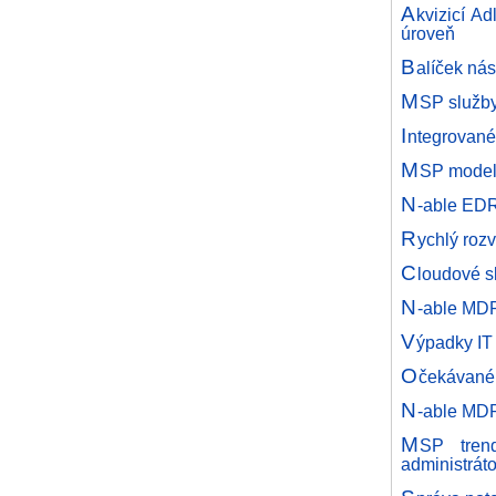
A
kvizicí A
úroveň
B
alíček nás
M
SP služby
I
ntegrované
M
SP model 
N
-able EDR
R
ychlý roz
C
loudové s
N
-able MD
V
ýpadky IT
O
čekávané 
N
-able MDR
M
SP tren
administrát