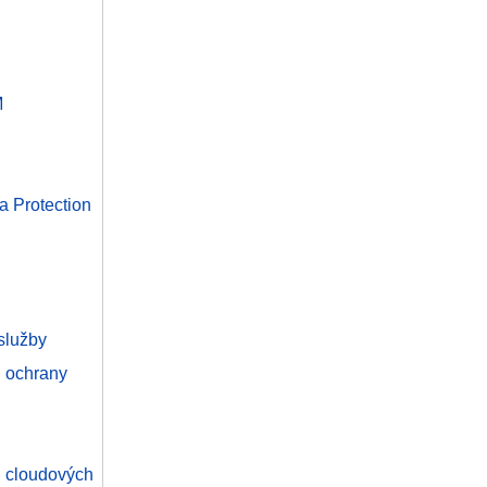
M
a Protection
služby
ň ochrany
 cloudových