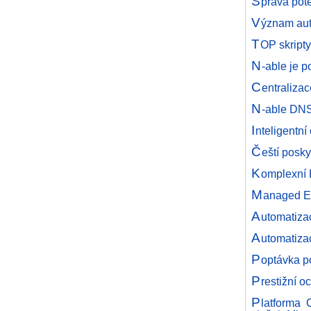
S
práva pot
V
ýznam aut
T
OP skripty
N
-able je 
C
entralizac
N
-able DNS
I
nteligentní
Č
eští posk
K
omplexní 
M
anaged E
A
utomatiza
A
utomatiza
P
optávka po
P
restižní 
P
latforma 