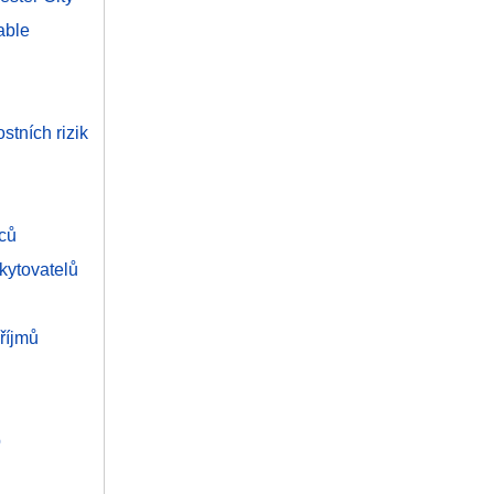
able
tních rizik
nců
kytovatelů
říjmů
b