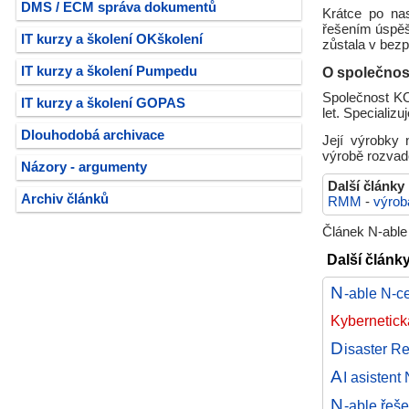
DMS / ECM správa dokumentů
Krátce po na
řešením úspěš
IT kurzy a školení OKškolení
zůstala v bezp
IT kurzy a školení Pumpedu
O společno
Společnost KO
IT kurzy a školení GOPAS
let. Specializ
Dlouhodobá archivace
Její výrobky 
výrobě rozvadě
Názory - argumenty
Další články
Archiv článků
RMM
-
výrob
Článek N-able
Další článk
N
-able N-c
Kybernetická
D
isaster R
A
I asistent
N
-able řeš