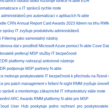
enciálních oblastí útoku rozšiřuje funkce N-able EDR
omatizace u IT správců rychle roste
 administrátorů pro automatizaci v aplikacích N-able
podle CRN Annual Report Card Awards 2023 lídrem na trhu RM
e správy IT zvyšuje produktivitu administrátorů
 Filtering jako samostatný nástroj
 obnova dat v prostředí Microsoft Azure pomocí N-able Cove Dat
ytovatelé preferují MSP služby IT bezpečnosti
EDR platformy nahrazují antivirové nástroje
DR podporuje MSP partnery N-able
ce motivuje poskytovatele IT bezpečnosti k přechodu na řízené 
ce pro patch management v řešení N-sight RMM zvyšuje úrove
 správě a monitoringu zákaznické IT infrastruktury stále roste
ocenění ARC Awards RMM platformy N-able pro MSP
Cloud User Hub poskytuje jedno rozhraní pro poskytovatele