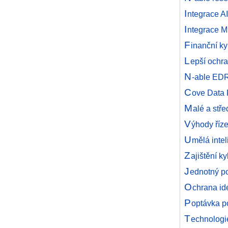
I
ntegrace AI
I
ntegrace M
F
inanční k
L
epší ochr
N
-able EDR
C
ove Data 
M
alé a stř
V
ýhody říz
U
mělá inte
Z
ajištění k
J
ednotný po
O
chrana ide
P
optávka p
T
echnologi