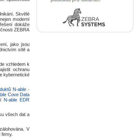
dnikání. Skvělé
 nejen moderní
 řešení dokáže
lečnosti ZEBRA
ní, jako jsou
dnictvím sítě a
ude vzhledem k
ajistit ochranu
je kybernetické
uktů N-able
-
ble Cove Data
cí
N-able EDR
su všech dat a
 zálohována. V
 firmy.