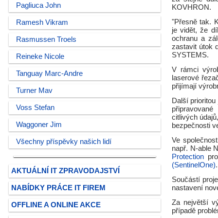
Pagliuca John
KOVHRON.
"Přesně tak. K
Ramesh Vikram
je vidět, že 
ochranu a zál
Rasmussen Troels
zastavit útok 
SYSTEMS.
Reineke Nicole
V rámci výro
Tanguay Marc-Andre
laserové řezač
přijímají výro
Turner Mav
Další priorit
Voss Stefan
připravované l
citlivých údaj
Waggoner Jim
bezpečnosti v
Ve společnost
Všechny příspěvky našich lidí
např. N-able N
Protection
pro
(SentinelOne)
.
AKTUÁLNÍ IT ZPRAVODAJSTVÍ
Součástí proj
NABÍDKY PRÁCE IT FIREM
nastavení nové
Za největší v
OFFLINE A ONLINE AKCE
případě probl