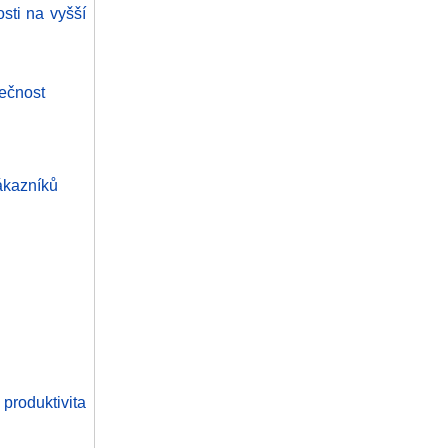
sti na vyšší
pečnost
ákazníků
oduktivita