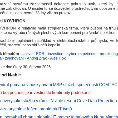
sazení systému zaznamenali dokonce pokus o útok, který byl 
ně zablokován. O incidentu se dozvěděli prostřednictvím upozornění
ečí a incident neměl žádný vliv na provoz.
sti KOVHRON
VHRON je relativně malá strojírenská firma, která působí na trhu j
uje se na výrobu různých plechových komponent pro široké spektrum 
nacházejí uplatnění například v elektrotechnickém průmyslu, ve fot
čů, startérů nebo ohřívačů kapalin.
 k tématům
-
antivir
-
EDR
-
investice
-
kyberbezpečnost
-
monitoring
a
-
zálohování
-
Andrej Zrak
-
Aleš Hok
 ze dne úterý 30. června 2026
y od N-able
entral pomáhá v poskytování MSP služeb společnosti COMTEC
 bezpečnost je investicí do kontinuity podnikání
ecovery jako služba v rámci N-able řešení Cove Data Protection
 N-zo urychluje řešení problémů IT týmů
ení pomáhají chránit globální IT provoz fotbalového klubu Manch