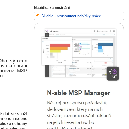
Nabídka zaměstnání
N-able - prozkoumat nabídky práce
kého výrobce
sti a chrání
a provoz MSP
u.
ě dat se snaží
é mnohonásobně
netické ochrany
el společnosti