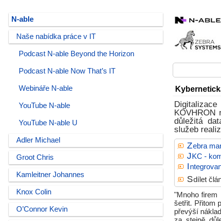
N-able
Naše nabídka práce v IT
Podcast N-able Beyond the Horizon
Podcast N-able Now That’s IT
Webináře N-able
Kybernetická
Digitalizac
YouTube N-able
KOVHRON nas
důležitá da
YouTube N-able U
služeb real
Adler Michael
Z
ebra mar
J
KC - komp
Groot Chris
I
ntegrovan
Kamleitner Johannes
S
dílet čl
Knox Colin
"Mnoho firem 
šetřit. Přito
O’Connor Kevin
převýší náklad
za stejně důl