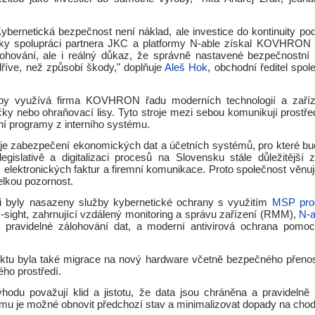
ybernetická bezpečnost není náklad, ale investice do kontinuity po
díky spolupráci partnera JKC a platformy N-able získal KOVHRON
ohování, ale i reálný důkaz, že správně nastavené bezpečnostní
dříve, než způsobí škody," doplňuje
Aleš Hok
, obchodní ředitel spo
by využívá firma KOVHRON řadu moderních technologií a zaříze
ky nebo ohraňovací lisy. Tyto stroje mezi sebou komunikují prostře
bní programy z interního systému.
ou je zabezpečení ekonomických dat a účetních systémů, pro které b
egislativě a digitalizaci procesů na Slovensku stále důležitější z
ů, elektronických faktur a firemní komunikace. Proto společnost věnu
elkou pozornost.
i byly nasazeny služby kybernetické ochrany s využitím
MSP prod
-sight, zahrnující vzdálený monitoring a správu zařízení (RMM),
N-a
 pravidelné zálohování dat, a moderní antivirová ochrana pomo
ektu byla také migrace na nový hardware včetně bezpečného přeno
ho prostředí.
ýhodu považují klid a jistotu, že data jsou chráněna a pravidelně
ému je možné obnovit předchozí stav a minimalizovat dopady na chod