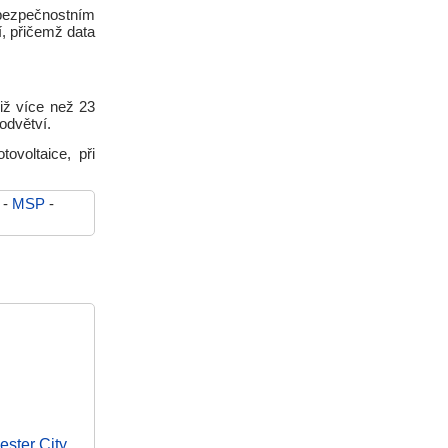
bezpečnostním
, přičemž data
iž více než 23
odvětví.
ovoltaice, při
-
MSP
-
ester City