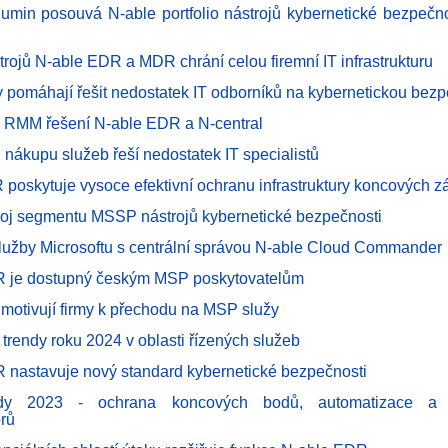
dlumin posouvá N-able portfolio nástrojů kybernetické bezpečno
trojů N-able EDR a MDR chrání celou firemní IT infrastrukturu
 pomáhají řešit nedostatek IT odborníků na kybernetickou bez
 RMM řešení N-able EDR a N-central
nákupu služeb řeší nedostatek IT specialistů
 poskytuje vysoce efektivní ochranu infrastruktury koncových z
voj segmentu MSSP nástrojů kybernetické bezpečnosti
lužby Microsoftu s centrální správou N-able Cloud Commander
R je dostupný českým MSP poskytovatelům
 motivují firmy k přechodu na MSP služy
trendy roku 2024 v oblasti řízených služeb
 nastavuje nový standard kybernetické bezpečnosti
dy 2023 - ochrana koncových bodů, automatizace a pr
orů