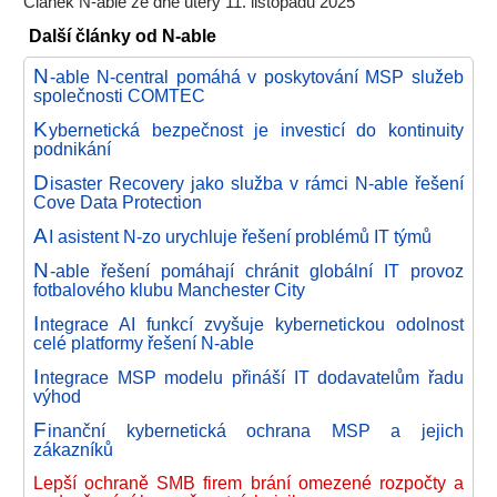
Článek N-able ze dne úterý 11. listopadu 2025
Další články od N-able
N
-able N-central pomáhá v poskytování MSP služeb
společnosti COMTEC
K
ybernetická bezpečnost je investicí do kontinuity
podnikání
D
isaster Recovery jako služba v rámci N-able řešení
Cove Data Protection
A
I asistent N-zo urychluje řešení problémů IT týmů
N
-able řešení pomáhají chránit globální IT provoz
fotbalového klubu Manchester City
I
ntegrace AI funkcí zvyšuje kybernetickou odolnost
celé platformy řešení N-able
I
ntegrace MSP modelu přináší IT dodavatelům řadu
výhod
F
inanční kybernetická ochrana MSP a jejich
zákazníků
Lepší ochraně SMB firem brání omezené rozpočty a