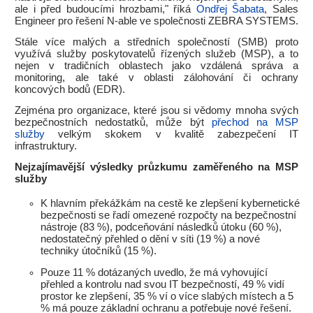
ale i před budoucími hrozbami," říká
Ondřej Šabata
, Sales
Engineer pro řešení N-able ve společnosti ZEBRA SYSTEMS.
Stále více malých a středních společností (SMB) proto
využívá služby poskytovatelů řízených služeb (MSP), a to
nejen v tradičních oblastech jako vzdálená správa a
monitoring, ale také v oblasti zálohování či ochrany
koncových bodů (EDR).
Zejména pro organizace, které jsou si vědomy mnoha svých
bezpečnostních nedostatků, může být
přechod na MSP
služby
velkým skokem v kvalitě zabezpečení IT
infrastruktury.
Nejzajímavější výsledky průzkumu zaměřeného na MSP
služby
K hlavním překážkám na cestě ke zlepšení kybernetické
bezpečnosti se řadí omezené rozpočty na bezpečnostní
nástroje (83 %), podceňování následků útoku (60 %),
nedostatečný přehled o dění v síti (19 %) a nové
techniky útočníků (15 %).
Pouze 11 % dotázaných uvedlo, že má vyhovující
přehled a kontrolu nad svou IT bezpečností, 49 % vidí
prostor ke zlepšení, 35 % ví o více slabých místech a 5
% má pouze základní ochranu a potřebuje nové řešení.