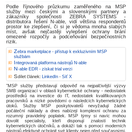
Podle říjnového průzkumu zaměřeného na MSP
služby mezi českými a slovenskými partnery a
zákazníky společnosti ZEBRA SYSTEMS -
distributora řešení N-able, vidí většina respondentů
prostor ke zlepšení, či si je vědoma mnoha slabých
míst, avšak nejčastěji vylepšení ochrany brání
omezené rozpočty a podceňování bezpečnostních
rizik.
Z
ebra marketplace - přístup k exkluzivním MSP
službám
I
ntegrovaná platforma nástrojů N-able
N
-able EDR - získat trial verzi
S
dílet článek:
LinkedIn
-
Síť X
"MSP služby představují odpověď na nejpalčivější výzvy
SMB organizací v oblasti kybernetické ochrany - nedostatek
prostředků na investice do IT, nedostatek kvalifikovaných
pracovníků a nízké povědomí o následcích kybernetických
útoků. Služby MSP poskytovatelů nevyžadují žádné
počáteční náklady a dnes nabízejí komplexní ochranu za
rozumný pravidelný poplatek. MSP týmy si navíc mohou
dovolit specialisty, kteří disponují znalostí technik
kybernetických útočníků, a dokáží tak s pomocí moderních
nástrojů efektivně ochránit své klienty nejen před současnými,