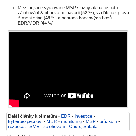
Mezi nejvíce využívané MSP služby aktuálně patří
zálohování & obnova po havárii (52 %), vzdálená správa
& monitoring (48 %) a ochrana koncových bodů
EDR/MDR (44 %).
Další články k tématům
-
EDR
-
investice
-
kyberbezpečnost
-
MDR
-
monitoring
-
MSP
-
průzkum
-
rozpočet
-
SMB
-
zálohování
-
Ondřej Šabata