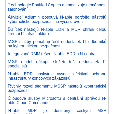
T
echnologie Fortified Copies automatizuje neměnnost
zálohování
A
kvizicí Adlumin posouvá N-able portfolio nástrojů
kybernetické bezpečnosti na vyšší úroveň
B
alíček nástrojů N-able EDR a MDR chrání celou
firemní IT infrastrukturu
M
SP služby pomáhají řešit nedostatek IT odborníků
na kybernetickou bezpečnost
I
ntegrované RMM řešení N-able EDR a N-central
M
SP model nákupu služeb řeší nedostatek IT
specialistů
N
-able EDR poskytuje vysoce efektivní ochranu
infrastruktury koncových zákazníků
R
ychlý rozvoj segmentu MSSP nástrojů kybernetické
bezpečnosti
C
loudové služby Microsoftu s centrální správou N-
able Cloud Commander
N
-able MDR je dostupný českým MSP