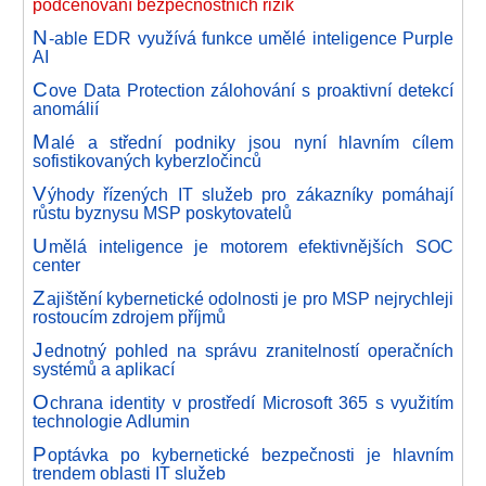
podceňování bezpečnostních rizik
N
-able EDR využívá funkce umělé inteligence Purple
AI
C
ove Data Protection zálohování s proaktivní detekcí
anomálií
M
alé a střední podniky jsou nyní hlavním cílem
sofistikovaných kyberzločinců
V
ýhody řízených IT služeb pro zákazníky pomáhají
růstu byznysu MSP poskytovatelů
U
mělá inteligence je motorem efektivnějších SOC
center
Z
ajištění kybernetické odolnosti je pro MSP nejrychleji
rostoucím zdrojem příjmů
J
ednotný pohled na správu zranitelností operačních
systémů a aplikací
O
chrana identity v prostředí Microsoft 365 s využitím
technologie Adlumin
P
optávka po kybernetické bezpečnosti je hlavním
trendem oblasti IT služeb