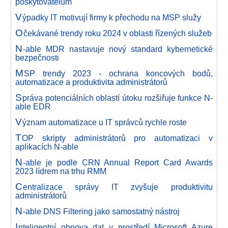
poskytovatelům
V
ýpadky IT motivují firmy k přechodu na MSP služy
O
čekávané trendy roku 2024 v oblasti řízených služeb
N
-able MDR nastavuje nový standard kybernetické
bezpečnosti
M
SP trendy 2023 - ochrana koncových bodů,
automatizace a produktivita administrátorů
S
práva potenciálních oblastí útoku rozšiřuje funkce N-
able EDR
V
ýznam automatizace u IT správců rychle roste
T
OP skripty administrátorů pro automatizaci v
aplikacích N-able
N
-able je podle CRN Annual Report Card Awards
2023 lídrem na trhu RMM
C
entralizace správy IT zvyšuje produktivitu
administrátorů
N
-able DNS Filtering jako samostatný nástroj
I
nteligentní obnova dat v prostředí Microsoft Azure