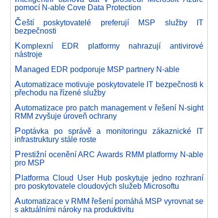
pomocí N-able Cove Data Protection
Č
eští poskytovatelé preferují MSP služby IT
bezpečnosti
K
omplexní EDR platformy nahrazují antivirové
nástroje
M
anaged EDR podporuje MSP partnery N-able
A
utomatizace motivuje poskytovatele IT bezpečnosti k
přechodu na řízené služby
A
utomatizace pro patch management v řešení N-sight
RMM zvyšuje úroveň ochrany
P
optávka po správě a monitoringu zákaznické IT
infrastruktury stále roste
P
restižní ocenění ARC Awards RMM platformy N-able
pro MSP
P
latforma Cloud User Hub poskytuje jedno rozhraní
pro poskytovatele cloudových služeb Microsoftu
A
utomatizace v RMM řešení pomáhá MSP vyrovnat se
s aktuálními nároky na produktivitu